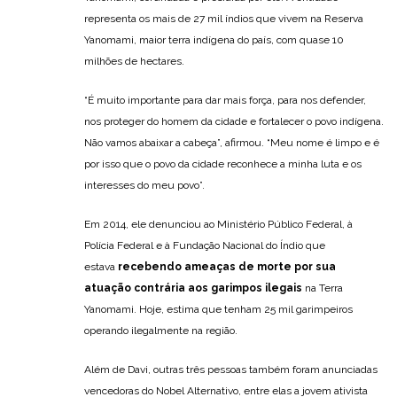
representa os mais de 27 mil índios que vivem na Reserva
Yanomami, maior terra indígena do país, com quase 10
milhões de hectares.
“É muito importante para dar mais força, para nos defender,
nos proteger do homem da cidade e fortalecer o povo indígena.
Não vamos abaixar a cabeça”, afirmou. “Meu nome é limpo e é
por isso que o povo da cidade reconhece a minha luta e os
interesses do meu povo”.
Em 2014, ele denunciou ao Ministério Público Federal, à
Polícia Federal e à Fundação Nacional do Índio que
estava
recebendo ameaças de morte por sua
atuação contrária aos garimpos ilegais
na Terra
Yanomami. Hoje, estima que tenham 25 mil garimpeiros
operando ilegalmente na região.
Além de Davi, outras três pessoas também foram anunciadas
vencedoras do Nobel Alternativo, entre elas a jovem ativista