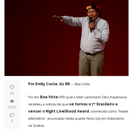
Por Emily Costa, G1 RR
— Boa Vista
56
Foi em
Boa Vista
(RR) que o líder yanomami Davi Kopenawa
recebeu a notícia de que
se tornou o 7º brasileiro a
1100
vencer o Right Livelihood Award
, conhecido como “Nobel
alternativo”, anunciado nesta quarta-feira (25) em Estocolmo,
0
na Suécia.