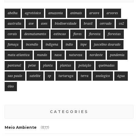
abelha
agrotóxico
amazonia
animais
arvore
arvores
australia
ave
aves
biodiversidade
brasil
cerrado
co2
corais
desmatamento
extincao
flores
floresta
florestas
fumaça
incendio
indigena
indio
inpe
juscelino dourado
mata atlantica
mundo
nasa
natureza
nordeste
pandemia
pantanal
peixe
planta
plantas
poluição
queimadas
sao paulo
satelite
sp
tartaruga
terra
zoologico
água
óleo
CATEGORIES
Meio Ambiente
(877)