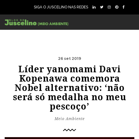
SIGA O JUSCELINO NAS REDES
26 set 2019
Líder yanomami Davi
Kopenawa comemora
Nobel alternativo: ‘não
será só medalha no meu
pescoço’
Meio Ambiente