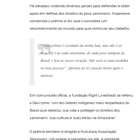
Há décadas visitando diversos países para defender e obter
apoio em defesa dos direitos do povo yanomami, Kopenawa
comemora o prêmio e diz que o considera um
reconhecimento do mundo para que continue seu trabalho.
“Esse prêmio é resultado da minha luta, mas não é só
meu. Ele é de cada yanomami, de cada povo indígena do
Brasil, e fica no nosso coração. Não será só uma medalha
no meu pescoço”, afirmou ao G1 poucas horas após o
anúncio.
Em comunicado oficial, a fundação Right Livelihood se referiu
a Davi como “um dos líderes indígenas mais respeitados do
Brasil que dedicou sua vida a proteger os direitos dos
yanomami, sua cultura e suas terras na Amazônia”.
O prêmio também é dirigido à Hutukara Associação
Yanomami, cofundada e presidida por ele. A entidade