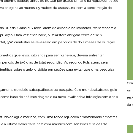
um enorme iceberg antes de flutuar por quase um ano na região central do
deve chegar a ao menos 1,5 metros de espessura, com a aproximação do
da Rússia, China e Suécia, além de aviões e helicópteros, reabastecerá o
ipulação. Uma vez encalhado, o Polarstern abrigará cerca de 100
total, 300 cientistas se revezarão em períodos de dois meses de duração.
lômetros que levou oito anos para ser planejada, deverá enfrentar
período de 150 dias de total escuridão. Ao redor do Polarstern, será
ntífica sobre o gelo, dividida em seções para evitar que uma pesquisa
Com
çamento de robôs subaquáticos que pesquisarão o mundo abaixo do gelo
um 
á como base de análises do gelo e da neve, avaliando a interação com o ar e
res
da n
o estudo da água marinha, com uma tenda aquecida armazenando amostras
e a última delas trabalhará com mastros com sensores e balões de