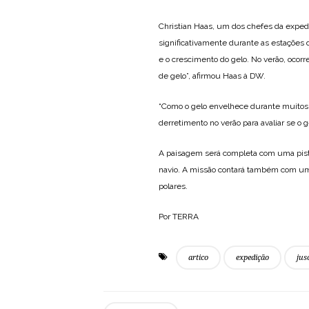
Christian Haas, um dos chefes da exped
significativamente durante as estações
e o crescimento do gelo. No verão, ocorr
de gelo”, afirmou Haas à DW.
“Como o gelo envelhece durante muitos 
derretimento no verão para avaliar se o g
A paisagem será completa com uma pist
navio. A missão contará também com uma
polares.
Por TERRA
artico
expedição
jus