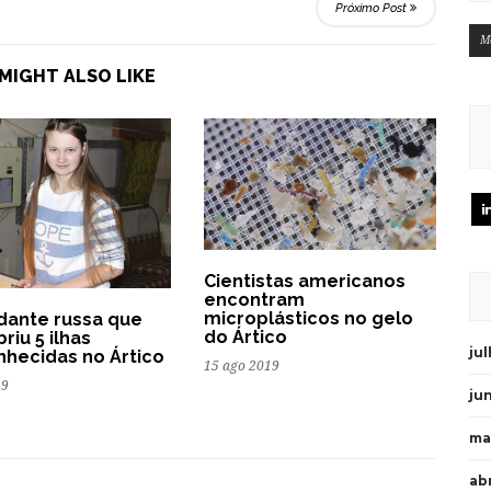
Próximo Post
M
MIGHT ALSO LIKE
Cientistas americanos
encontram
microplásticos no gelo
dante russa que
do Ártico
riu 5 ilhas
ju
hecidas no Ártico
15 ago 2019
19
ju
ma
abr