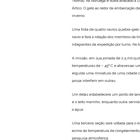
Tromso, na Noruega e ficará atracado a 
Ártico. O gelo ao redor da embarcação 
inverno.
Uma frota de quatro navios quebra-gelo 
navio e fará a rotação dos membros da tr
integrantes da expedição por turno. No 
A missão, em sua jornada de 2,5 mil qui
temperaturas de – 45º C e atravessar um 
erguida uma miniatura de uma cidade cie
possa interferir em outras.
Um delas estabelecerá um ponto de lan
e o leito marinho, enquanto outra servir
a água.
Uma terceira seção será voltada para 
acima da temperatura de congelamento, 
pesquisa atmosférica.