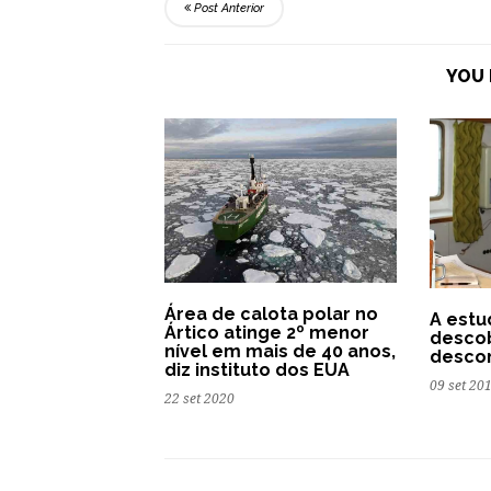
Post Anterior
YOU 
Área de calota polar no
A estu
Ártico atinge 2º menor
descob
nível em mais de 40 anos,
descon
diz instituto dos EUA
09 set 20
22 set 2020