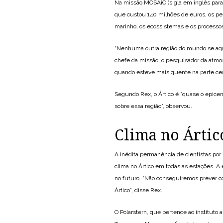
Na missão MOSAiC (sigla em inglês para O
que custou 140 milhões de euros, os pes
marinho, os ecossistemas e os processos
“Nenhuma outra região do mundo se aqu
chefe da missão, o pesquisador da atm
quando esteve mais quente na parte cen
Segundo Rex, o Ártico é “quase o epic
sobre essa região”, observou.
Clima no Ártic
A inédita permanência de cientistas por 
clima no Ártico em todas as estações. A
no futuro. “Não conseguiremos prever co
Ártico”, disse Rex.
O Polarstern, que pertence ao instituto