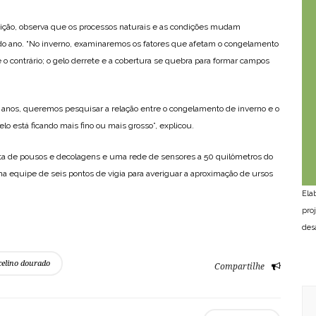
ição, observa que os processos naturais e as condições mudam
 do ano. “No inverno, examinaremos os fatores que afetam o congelamento
e o contrário; o gelo derrete e a cobertura se quebra para formar campos
anos, queremos pesquisar a relação entre o congelamento de inverno e o
elo está ficando mais fino ou mais grosso”, explicou.
a de pousos e decolagens e uma rede de sensores a 50 quilômetros do
 equipe de seis pontos de vigia para averiguar a aproximação de ursos
Ela
pro
des
celino dourado
Compartilhe