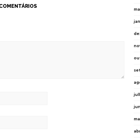
 COMENTÁRIOS
ma
ja
de
no
ou
se
ag
ju
ju
ma
ab