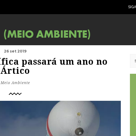
SIG
26 set 2019
ífica passará um ano no
Ártico
Meio Ambiente