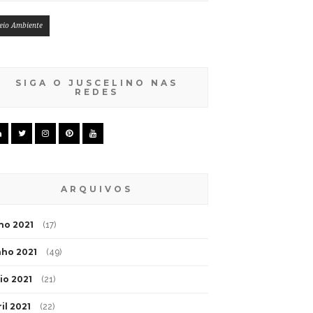
eio Ambiente
SIGA O JUSCELINO NAS
REDES
ARQUIVOS
lho 2021
(17)
nho 2021
(49)
io 2021
(21)
il 2021
(22)