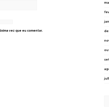
ma
fe
ja
óxima vez que eu comentar.
de
no
ou
se
ag
ju