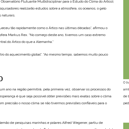
bservatório Flutuante Multidisciplinar para o Estudo do Clima do Ártico),
quisadores realizarão estudos sobre a atmosfera, os oceanos, o gelo
 naturais.
eceu tão rapidamente como o Ártico nas últimas décadas”, afirmou o
osfera Markus Rex. “No começo deste ano, tivemos um caso extremo
tral do Ártico do que a Alemanha.”
entro do aquecimento global”. “Ao mesmo tempo, sabemos muito pouco
o
O l
um ano na região permitirá, pela primeira vez, observar os processos do
amb
 esperança é que seja possível obter previsões mais exatas sobre o clima
de 
m precisão o nosso clima se não tivermos previsões confiáveis para o
ped
 alemão de pesquisas marinhas e polares Alfred Wegener, partiu de