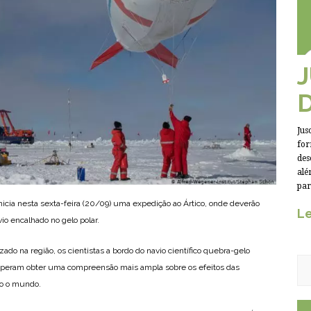
Jus
for
des
alé
par
nicia nesta sexta-feira (20/09) uma expedição ao Ártico, onde deverão
Le
 encalhado no gelo polar.
zado na região, os cientistas a bordo do navio científico quebra-gelo
 esperam obter uma compreensão mais ampla sobre os efeitos das
do o mundo.