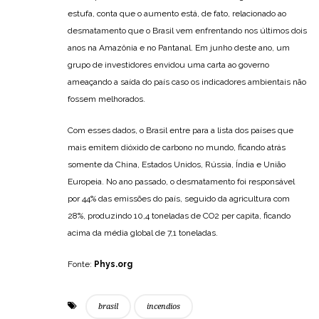
estufa, conta que o aumento está, de fato, relacionado ao
desmatamento que o Brasil vem enfrentando nos últimos dois
anos na Amazônia e no Pantanal. Em junho deste ano, um
grupo de investidores envidou uma carta ao governo
ameaçando a saída do país caso os indicadores ambientais não
fossem melhorados.
Com esses dados, o Brasil entre para a lista dos países que
mais emitem dióxido de carbono no mundo, ficando atrás
somente da China, Estados Unidos, Rússia, Índia e União
Europeia. No ano passado, o desmatamento foi responsável
por 44% das emissões do país, seguido da agricultura com
28%, produzindo 10,4 toneladas de CO2 per capita, ficando
acima da média global de 7,1 toneladas.
Fonte:
Phys.org
brasil
incendios