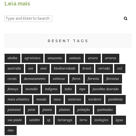
Leia mais
RESENT TAGS
abelha
agrotóxico
amazonia
animais
arvore
arvores
australia
ave
aves
biodiversidade
brasil
cerrado
co2
corais
desmatamento
extincao
flores
floresta
florestas
fumaça
incendio
indigena
indio
inpe
juscelino dourado
mata atlantica
mundo
nasa
natureza
nordeste
pandemia
pantanal
peixe
planta
plantas
poluição
queimadas
sao paulo
satelite
sp
tartaruga
terra
zoologico
água
óleo