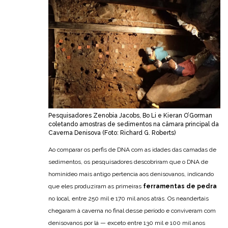
Pesquisadores Zenobia Jacobs, Bo Li e Kieran O’Gorman
coletando amostras de sedimentos na câmara principal da
Caverna Denisova (Foto: Richard G. Roberts)
Ao comparar os perfis de DNA com as idades das camadas de
sedimentos, os pesquisadores descobriram que o DNA de
hominídeo mais antigo pertencia aos denisovanos, indicando
que eles produziram as primeiras
ferramentas de pedra
no local, entre 250 mil e 170 mil anos atrás. Os neandertais
chegaram à caverna no final desse período e conviveram com
denisovanos por lá — exceto entre 130 mil e 100 mil anos