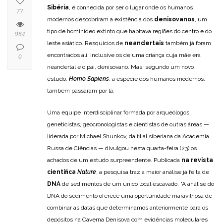
Sibéria
, é conhecida por ser o lugar onde os humanos
77
modernos descobriram a existência dos
denisovanos
, um
tipo de hominídeo extinto que habitava regiões do centro e do
964
leste asiático. Resquícios de
neandertais
também já foram
encontrados ali, inclusive os de uma criança cuja mãe era
0
neandertal e o pai, denisovano. Mas, segundo um novo
estudo,
Homo Sapiens
, a espécie dos humanos modernos,
também passaram por lá.
Uma equipe interdisciplinar formada por arqueólogos,
geneticistas, geocronologistas e cientistas de outras áreas —
liderada por Michael Shunkov, da filial siberiana da Academia
Russa de Ciências — divulgou nesta quarta-feira (23) os
achados de um estudo surpreendente. Publicada
na revista
científica
Nature
, a pesquisa traz a maior análise já feita de
DNA
de sedimentos de um único local escavado. “A análise do
DNA do sedimento oferece uma oportunidade maravilhosa de
combinar as datas que determinamos anteriormente para os
depósitos na Caverna Denisova com evidências moleculares