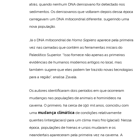
atrás, quando nenhum DNA denisovano foi detectado nos
sedimentos. Os denisovanos que voltaram depois dessa época
carregavam um DNA mitocondrial diferente, sugerindo uma
nova população.
Já o DNA mitocondrial de
Homo Sapiens
aparece pela primeira
vez nas camadas que contêm as ferramentas iniciais do
Paleolítico Superior. “Isso fornece não apenas as primeiras
evidências de humanos modernos antigos no local, mas
também sugere que eles podem ter trazido novas tecnologias
para a região”, analisa Zavala.
Os autores identificaram dois períodos em que ocorreram
mudanças nas populações de animais e hominídeos na
caverna. O primeiro, há cerca de 190 mil anos, coincidiu com
uma
mudança climática
de condições relativamente
quentes (interglaciais) para um clima mais frio (glacial). Nessa
época, populações de hienas e ursos mudaram e os
neandertais apareceram pela primeira vez na caverna. A