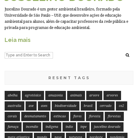
Juscelino Dourado é um gestor ambiental brasileiro, formado pela
Universidade de São Paulo – USP, que desenvolve ações de educação
ambiental para alunos, além de capacitar professores da rede pública e
privada para programas de educação ambiental.
Leia mais
RESENT TAGS
abelha
agrotóxico
amazonia
animais
arvore
arvores
australia
ave
aves
biodiversidade
brasil
cerrado
co2
corais
desmatamento
extincao
flores
floresta
florestas
fumaça
incendio
indigena
indio
inpe
juscelino dourado
mata atlantica
mundo
nasa
natureza
nordeste
pandemia