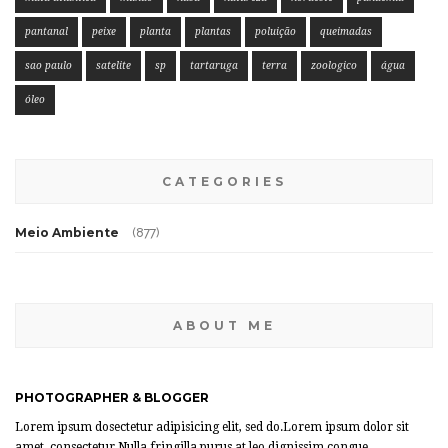
pantanal
peixe
planta
plantas
poluição
queimadas
sao paulo
satelite
sp
tartaruga
terra
zoologico
água
óleo
CATEGORIES
Meio Ambiente
(877)
ABOUT ME
PHOTOGRAPHER & BLOGGER
Lorem ipsum dosectetur adipisicing elit, sed do.Lorem ipsum dolor sit
amet, consectetur Nulla fringilla purus at leo dignissim congue.