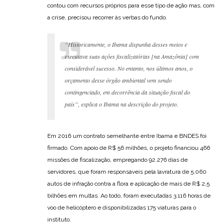
contou com recursos próprios para esse tipo de ação mas, com
a crise, precisou recorrer às verbas do fundo.
“Historicamente, o Ibama dispunha desses meios e
executava suas ações fiscalizatórias [na Amazônia] com
considerável sucesso. No entanto, nos últimos anos, o
orçamento desse órgão ambiental vem sendo
contingenciado, em decorrência da situação fiscal do
país”, explica o Ibama na descrição do projeto.
Em 2016 um contrato semelhante entre Ibama e BNDES foi
firmado. Com apoio de R$ 56 milhões, o projeto financiou 466
missões de fiscalização, empregando 92.276 dias de
servidores, que foram responsáveis pela lavratura de 5.060
autos de infração contra a flora e aplicação de mais de R$ 2,5
bilhões em multas. Ao todo, foram executadas 3.116 horas de
voo de helicóptero e disponibilizadas 175 viaturas para o
instituto.