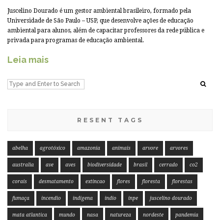
Juscelino Dourado é um gestor ambiental brasileiro, formado pela
Universidade de São Paulo – USP, que desenvolve ações de educação
ambiental para alunos, além de capacitar professores da rede pública e
privada para programas de educação ambiental.
Leia mais
RESENT TAGS
abelha
agrotóxico
amazonia
animais
arvore
arvores
australia
ave
aves
biodiversidade
brasil
cerrado
co2
corais
desmatamento
extincao
flores
floresta
florestas
fumaça
incendio
indigena
indio
inpe
juscelino dourado
mata atlantica
mundo
nasa
natureza
nordeste
pandemia