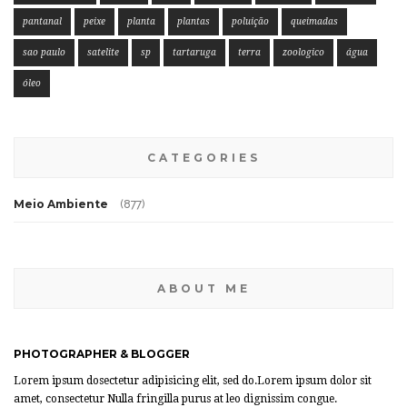
pantanal
peixe
planta
plantas
poluição
queimadas
sao paulo
satelite
sp
tartaruga
terra
zoologico
água
óleo
CATEGORIES
Meio Ambiente
(877)
ABOUT ME
PHOTOGRAPHER & BLOGGER
Lorem ipsum dosectetur adipisicing elit, sed do.Lorem ipsum dolor sit
amet, consectetur Nulla fringilla purus at leo dignissim congue.