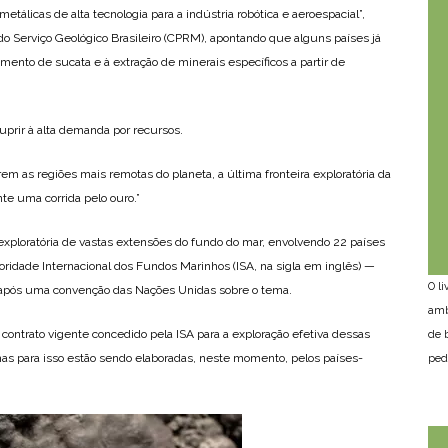
 metálicas de alta tecnologia para a indústria robótica e aeroespacial”,
do Serviço Geológico Brasileiro (CPRM), apontando que alguns países já
mento de sucata e à extração de minerais específicos a partir de
uprir à alta demanda por recursos.
rem as regiões mais remotas do planeta, a última fronteira exploratória da
nte uma corrida pelo ouro.”
xploratória de vastas extensões do fundo do mar, envolvendo 22 países
oridade Internacional dos Fundos Marinhos (ISA, na sigla em inglês) —
O l
 após uma convenção das Nações Unidas sobre o tema.
amb
ontrato vigente concedido pela ISA para a exploração efetiva dessas
de 
mas para isso estão sendo elaboradas, neste momento, pelos países-
ped