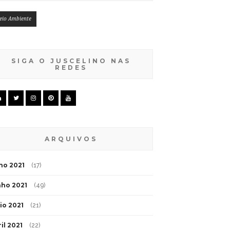
eio Ambiente
SIGA O JUSCELINO NAS
REDES
ARQUIVOS
lho 2021
(17)
nho 2021
(49)
io 2021
(21)
il 2021
(22)