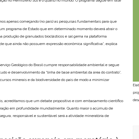
oração no Hemisfério Sul e o quarto no mundo. O programa segue em fase
amos apenas começando (no país) as pesquisas fundamentais para que
É um programa de Estado que em determinado momento deverá atrair o
a produção de granulados bioclásticos e sal gema na plataforma
de que ainda não possuem expressão econômica significativa”, explica
Serviço Geológico do Brasil cumpre responsabilidade ambiental e segue
tudo e desenvolvimento da “linha de base ambiental da área do contrato”,
cursos minerais e da biodiversidade do país de modo a minimizar
Ela
pro
des
is, acreditamos que um debate propositivo e com embasamento científico
neração em profundidade mundialmente. Quanto maior o acúmulo de
egura, responsável e sustentável será a atividade mineratória de