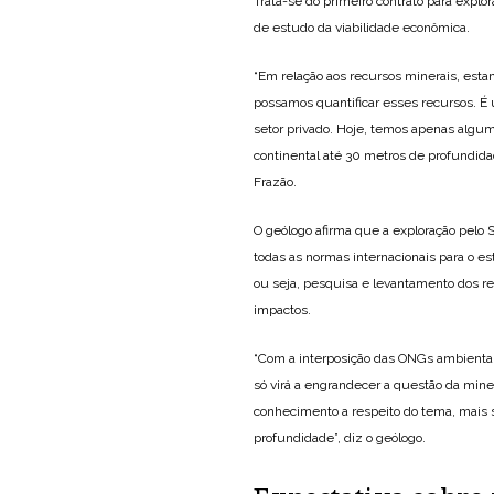
Trata-se do primeiro contrato para expl
de estudo da viabilidade econômica.
“Em relação aos recursos minerais, est
possamos quantificar esses recursos. 
setor privado. Hoje, temos apenas algum
continental até 30 metros de profundida
Frazão.
O geólogo afirma que a exploração pelo 
todas as normas internacionais para o es
ou seja, pesquisa e levantamento dos re
impactos.
“Com a interposição das ONGs ambienta
só virá a engrandecer a questão da mi
conhecimento a respeito do tema, mais s
profundidade”, diz o geólogo.