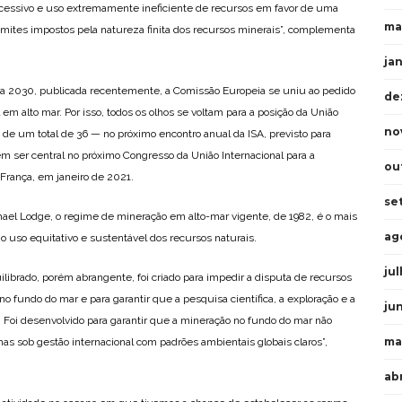
ssivo e uso extremamente ineficiente de recursos em favor de uma
ma
limites impostos pela natureza finita dos recursos minerais”, complementa
ja
ra 2030, publicada recentemente, a Comissão Europeia se uniu ao pedido
de
m alto mar. Por isso, todos os olhos se voltam para a posição da União
no
e um total de 36 — no próximo encontro anual da ISA, previsto para
 ser central no próximo Congresso da União Internacional para a
ou
rança, em janeiro de 2021.
se
ichael Lodge, o regime de mineração em alto-mar vigente, de 1982, é o mais
ag
o uso equitativo e sustentável dos recursos naturais.
ju
ibrado, porém abrangente, foi criado para impedir a disputa de recursos
 fundo do mar e para garantir que a pesquisa científica, a exploração e a
ju
 Foi desenvolvido para garantir que a mineração no fundo do mar não
ma
as sob gestão internacional com padrões ambientais globais claros”,
ab