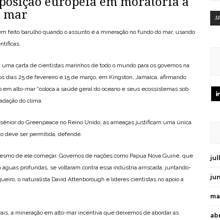
 posição europeia em moratória à
o mar
M
têm feito barulho quando o assunto é a mineração no fundo do mar, usando
tíficas.
uma carta de cientistas marinhos de todo o mundo para os governos na
os dias 25 de fevereiro e 15 de março, em Kingston, Jamaica, afirmando
 em alto-mar “coloca a saúde geral do oceano e seus ecossistemas sob
adação do clima.
ca sênior do Greenpeace no Reino Unido, as ameaças justificam uma única
o deve ser permitida, defende.
mesmo de ele começar. Governos de nações como Papua Nova Guiné, que
ju
guas profundas, se voltaram contra essa indústria arriscada, juntando-
ju
ueiro, o naturalista David Attenborough e líderes cientistas no apoio a
ma
rais, a mineração em alto-mar incentiva que deixemos de abordar as
abr