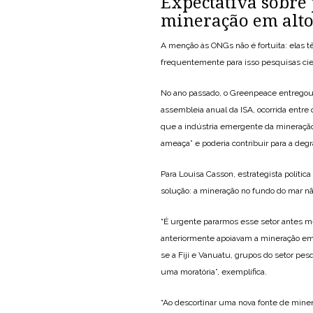
Expectativa sobre
mineração em alt
A menção às ONGs não é fortuita: elas 
frequentemente para isso pesquisas cien
No ano passado, o Greenpeace entregou 
assembleia anual da ISA, ocorrida entre 
que a indústria emergente da mineração
ameaça” e poderia contribuir para a degr
Para Louisa Casson, estrategista políti
solução: a mineração no fundo do mar nã
“É urgente pararmos esse setor antes 
anteriormente apoiavam a mineração em á
se a Fiji e Vanuatu, grupos do setor pesq
uma moratória”, exemplifica.
“Ao descortinar uma nova fonte de mine