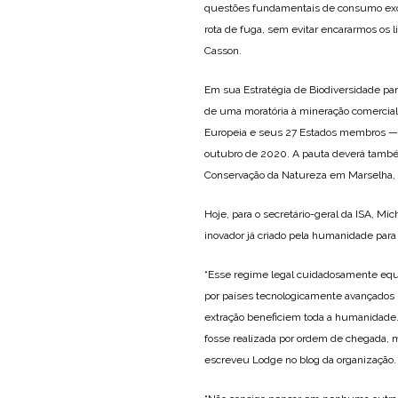
questões fundamentais de consumo exce
rota de fuga, sem evitar encararmos os 
Casson.
Em sua Estratégia de Biodiversidade pa
de uma moratória à mineração comercial e
Europeia e seus 27 Estados membros — d
outubro de 2020. A pauta deverá também
Conservação da Natureza em Marselha, F
Hoje, para o secretário-geral da ISA, M
inovador já criado pela humanidade para 
“Esse regime legal cuidadosamente equil
por países tecnologicamente avançados no
extração beneficiem toda a humanidade.
fosse realizada por ordem de chegada, m
escreveu Lodge no blog da organização.