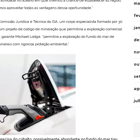
atividade no oceano em que tivemos a chance de estabelecer as regras
ma
mos aproveitar todas as vantagens dessa oportunidade.”
fe
omissão Jurídica e Técnica da ISA, um corpo especialista formado por 30
ja
m projeto de código de mineração que permitiria a exploração comercial
 garante Michael Lodge, “permitirá a exploração do fundo do mar de
de
inerais com rigorosa proteção ambiental.”
no
ou
se
ag
ju
s precisa do cobalto, possivelmente abundante no fundo do mar
Foto: