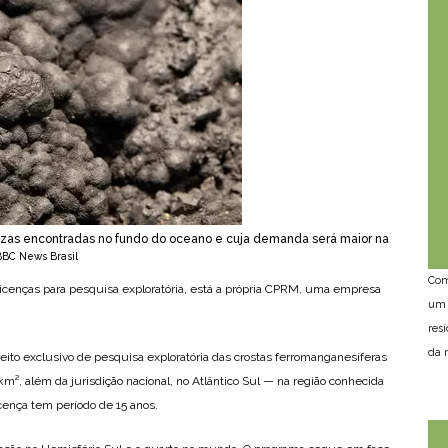
zas encontradas no fundo do oceano e cuja demanda será maior na
BBC News Brasil
Com
icenças para pesquisa exploratória, está a própria CPRM, uma empresa
um 
res
da n
reito exclusivo de pesquisa exploratória das crostas ferromanganesíferas
², além da jurisdição nacional, no Atlântico Sul — na região conhecida
cença tem período de 15 anos.