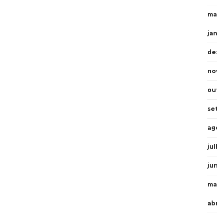
ma
ja
de
no
ou
se
ag
ju
ju
ma
ab