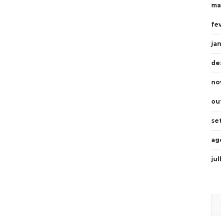
ma
fe
ja
de
no
ou
se
ag
ju