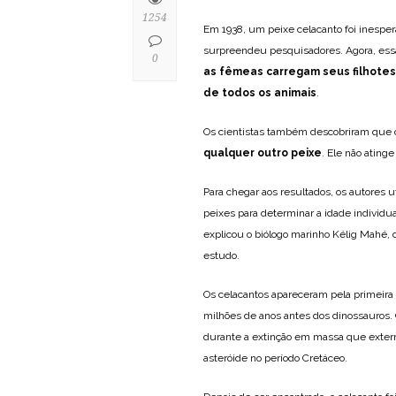
1254
Em 1938, um peixe celacanto foi inesper
surpreendeu pesquisadores. Agora, ess
0
as fêmeas carregam seus filhotes
de todos os animais
.
Os cientistas também descobriram que
qualquer outro peixe
. Ele não ating
Para chegar aos resultados, os autores 
peixes para determinar a idade individua
explicou o biólogo marinho Kélig Mahé, d
estudo.
Os celacantos apareceram pela primeira
milhões de anos antes dos dinossauros. 
durante a extinção em massa que exterm
asteróide no período Cretáceo.