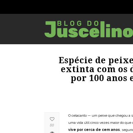
Espécie de peixe
extinta com os 
por 100 anos 
O celacanto — um peixe que chegou a s
uma vida útil cinco vezes maior do que o
80
vive por cerca de cem anos
, segund