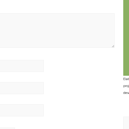
Ela
pro
des