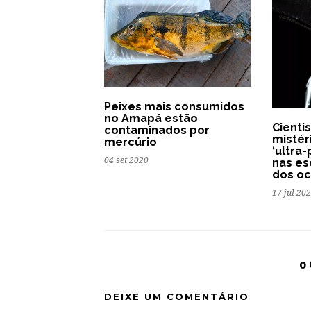
Peixes mais consumidos
no Amapá estão
Cienti
contaminados por
mistér
mercúrio
‘ultra
04 set 2020
nas es
dos o
17 jul 20
0
DEIXE UM COMENTÁRIO