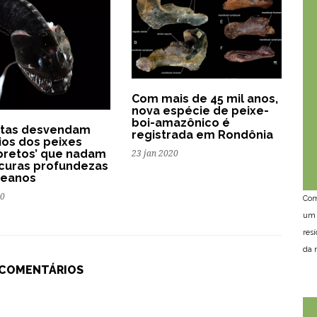
Com mais de 45 mil anos,
nova espécie de peixe-
boi-amazônico é
stas desvendam
registrada em Rondônia
ios dos peixes
-pretos’ que nadam
23 jan 2020
curas profundezas
ceanos
20
Com
um 
res
da n
 COMENTÁRIOS