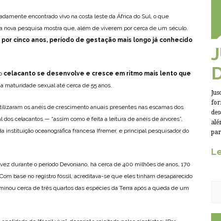
adamente encontrado vivo na costa leste da África do Sul, o que
a nova pesquisa mostra que, além de viverem por cerca de um século,
 por cinco anos, período de gestação mais longo já conhecido
 o
celacanto se desenvolve e cresce em ritmo mais lento que
e a maturidade sexual até cerca de 55 anos.
Jus
for
utilizaram os anéis de crescimento anuais presentes nas escamas dos
des
l dos celacantos — “assim como é feita a leitura de anéis de árvores”,
alé
a instituição oceanográfica francesa Ifremer, e principal pesquisador do
par
Le
 vez durante o período Devoniano, há cerca de 400 milhões de anos, 170
Com base no registro fóssil, acreditava-se que eles tinham desaparecido
inou cerca de três quartos das espécies da Terra após a queda de um