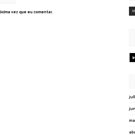
M
óxima vez que eu comentar.
ju
ju
ma
abr