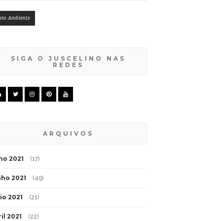
eio Ambiente
SIGA O JUSCELINO NAS
REDES
ARQUIVOS
lho 2021
(17)
nho 2021
(49)
io 2021
(21)
il 2021
(22)