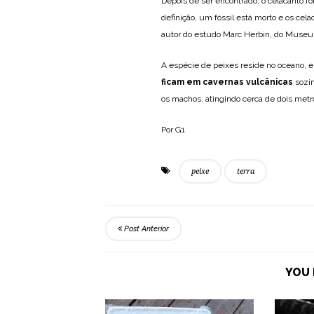
Depois de ser encontrado, o celacanto foi 
definição, um fóssil está morto e os cel
autor do estudo Marc Herbin, do Museu N
A espécie de peixes reside no oceano,
ficam em cavernas vulcânicas
sozi
os machos, atingindo cerca de dois met
Por G1
peixe
terra
Post Anterior
YOU 