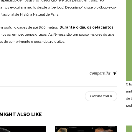
apelidado de “fóssil vivo”, descrição rejeitada pelos cientistas: “Por
acantos evoluíram muito desde o (período) Devoniano”, disse o biólogo e co-
acional de História Natural de Paris.
 em profundidades de até 800 metros.
Durante o dia, os celacantos
nhos ou em pequenos grupos. As fêmeas são um pouco maiores do que
ros de comprimento e pesando 110 quilos.
Compartilhe
O l
amb
Próximo Post
de 
ped
MIGHT ALSO LIKE