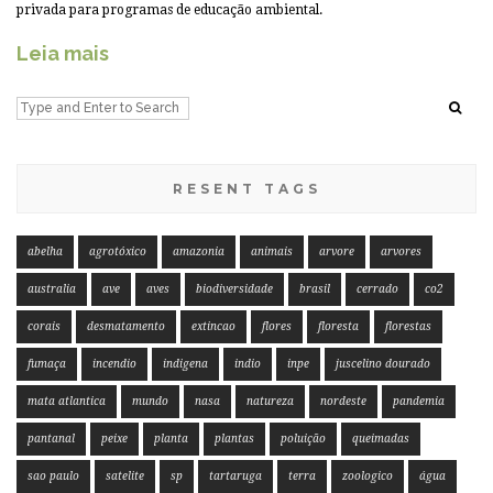
privada para programas de educação ambiental.
Leia mais
RESENT TAGS
abelha
agrotóxico
amazonia
animais
arvore
arvores
australia
ave
aves
biodiversidade
brasil
cerrado
co2
corais
desmatamento
extincao
flores
floresta
florestas
fumaça
incendio
indigena
indio
inpe
juscelino dourado
mata atlantica
mundo
nasa
natureza
nordeste
pandemia
pantanal
peixe
planta
plantas
poluição
queimadas
sao paulo
satelite
sp
tartaruga
terra
zoologico
água