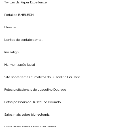
Twitter da
Paper Excellence
Portal do
BHELEDN
Elevare
Lentes de contato dental
Invisalign
Harmonização facial
Site sobre temas climáticos do
Juscelino Dourado
Fotos profissionais de
Juscelino Dourado
Fotos pessoais de
Juscelino Dourado
Saiba mais sobre
bichectomia
Saiba mais sobre
acido hialuronico