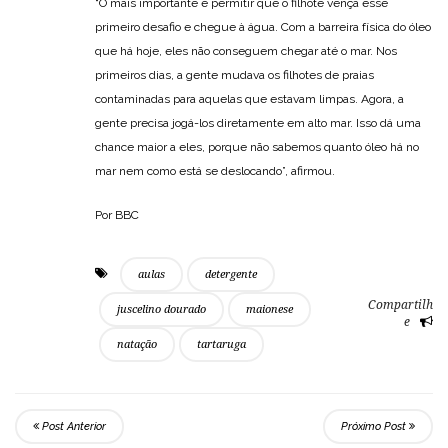
“O mais importante é permitir que o filhote vença esse
primeiro desafio e chegue à água. Com a barreira física do óleo
que há hoje, eles não conseguem chegar até o mar. Nos
primeiros dias, a gente mudava os filhotes de praias
contaminadas para aquelas que estavam limpas. Agora, a
gente precisa jogá-los diretamente em alto mar. Isso dá uma
chance maior a eles, porque não sabemos quanto óleo há no
mar nem como está se deslocando”, afirmou.
Por BBC
aulas
detergente
Compartilh
juscelino dourado
maionese
e
natação
tartaruga
Post Anterior
Próximo Post