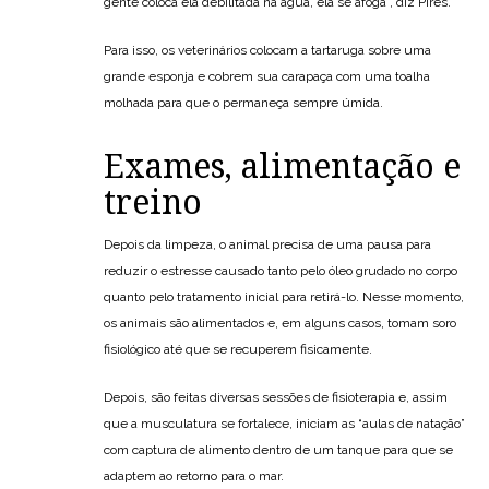
gente coloca ela debilitada na água, ela se afoga”, diz Pires.
Para isso, os veterinários colocam a tartaruga sobre uma
grande esponja e cobrem sua carapaça com uma toalha
molhada para que o permaneça sempre úmida.
Exames, alimentação e
treino
Depois da limpeza, o animal precisa de uma pausa para
reduzir o estresse causado tanto pelo óleo grudado no corpo
quanto pelo tratamento inicial para retirá-lo. Nesse momento,
os animais são alimentados e, em alguns casos, tomam soro
fisiológico até que se recuperem fisicamente.
Depois, são feitas diversas sessões de fisioterapia e, assim
que a musculatura se fortalece, iniciam as “aulas de natação”
com captura de alimento dentro de um tanque para que se
adaptem ao retorno para o mar.