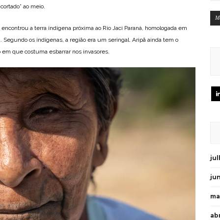
cortado” ao meio.
M
e encontrou a terra indígena próxima ao Rio Jaci Paraná, homologada em
. Segundo os indígenas, a região era um seringal. Aripã ainda tem o
 em que costuma esbarrar nos invasores.
ju
ju
ma
abr