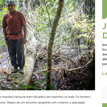
Jus
for
des
alé
par
Le
 os nascidos karipuna eram tatuados com espinhos no rosto. Os homens
utro. Depois de um encontro sangrento com o branco, a população