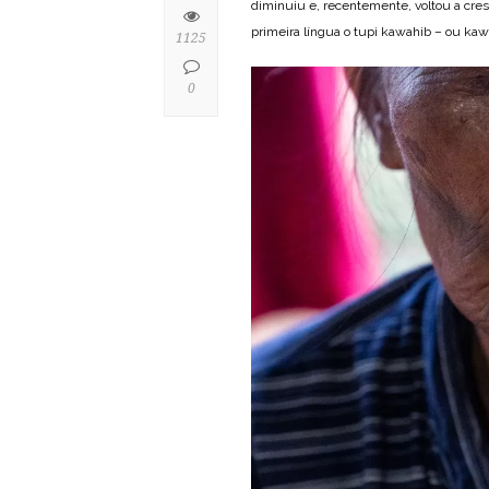
diminuiu e, recentemente, voltou a cre
primeira língua o tupi kawahib – ou kaw
1125
0