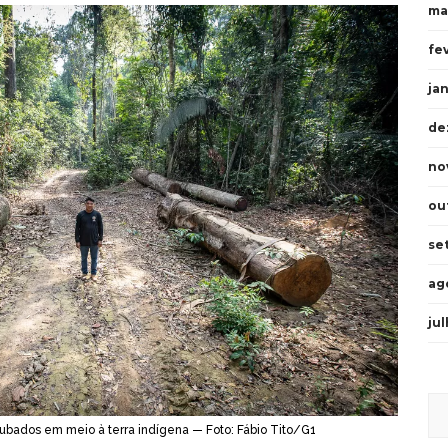
ma
fe
ja
de
no
ou
se
ag
ju
rrubados em meio à terra indígena — Foto: Fábio Tito/G1