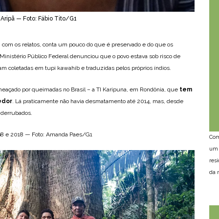
Aripã — Foto: Fábio Tito/G1
, com os relatos, conta um pouco do que é preservado e do que os
Ministério Público Federal denunciou que o povo estava sob risco de
m coletadas em tupi kawahib e traduzidas pelos próprios índios.
ameaçado por queimadas no Brasil – a TI Karipuna, em Rondônia, que
tem
edor
. Lá praticamente não havia desmatamento até 2014, mas, desde
 derrubados.
998 e 2018 — Foto: Amanda Paes/G1
Com
um 
res
da n