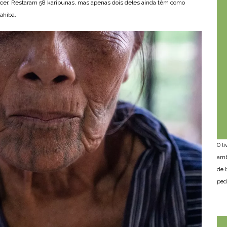
scer. Restaram 58 karipunas, mas apenas dois deles ainda têm como
ahiba.
O l
amb
de 
ped