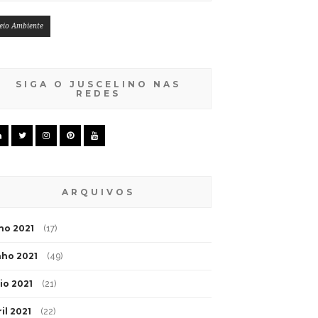
eio Ambiente
SIGA O JUSCELINO NAS
REDES
ARQUIVOS
lho 2021
(17)
nho 2021
(49)
io 2021
(21)
il 2021
(22)