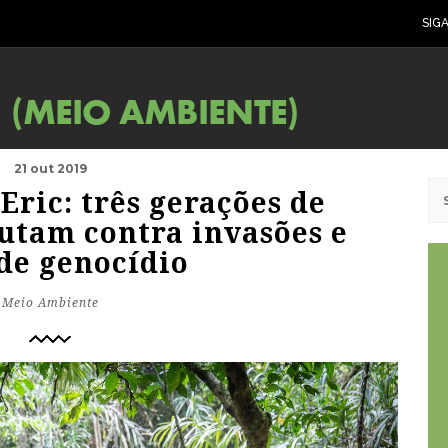
SIG
21 out 2019
 Eric: três gerações de
utam contra invasões e
 de genocídio
Meio Ambiente