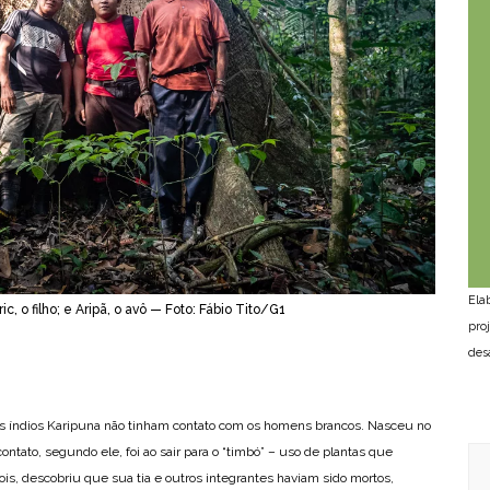
Ela
ric, o filho; e Aripã, o avô — Foto: Fábio Tito/G1
pro
des
s índios Karipuna não tinham contato com os homens brancos. Nasceu no
ontato, segundo ele, foi ao sair para o “timbó” – uso de plantas que
pois, descobriu que sua tia e outros integrantes haviam sido mortos,