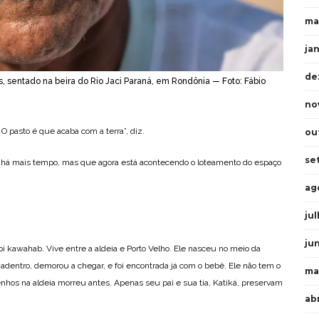
ma
ja
de
, sentado na beira do Rio Jaci Paraná, em Rondônia — Foto: Fábio
no
O pasto é que acaba com a terra”, diz.
ou
se
e há mais tempo, mas que agora está acontecendo o loteamento do espaço
ag
ju
ju
upi kawahab. Vive entre a aldeia e Porto Velho. Ele nasceu no meio da
 adentro, demorou a chegar, e foi encontrada já com o bebê. Ele não tem o
ma
enhos na aldeia morreu antes. Apenas seu pai e sua tia, Katiká, preservam
ab