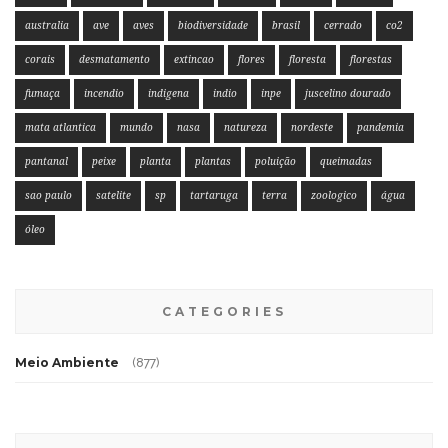
australia
ave
aves
biodiversidade
brasil
cerrado
co2
corais
desmatamento
extincao
flores
floresta
florestas
fumaça
incendio
indigena
indio
inpe
juscelino dourado
mata atlantica
mundo
nasa
natureza
nordeste
pandemia
pantanal
peixe
planta
plantas
poluição
queimadas
sao paulo
satelite
sp
tartaruga
terra
zoologico
água
óleo
CATEGORIES
Meio Ambiente
(877)