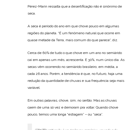
Pérez-Marin ressalta que a desertificação não é sinônimo de
seca.
A seca é período do ano em que chove pouco em algumas
regiões do planeta. “É um fenômeno natural que ocorre em
quase metade da Terra, mais comum do que parece”, diz.
Cerca de 60% de tudo o que chove em um ano no semiárido
cai em apenas um mês, acrescenta. E 30%, num único dia. As
secas vêm ocorrendo no semiárido brasileiro, em média, a
cada 26 anos. Porém, a tendência é que, no futuro, haja uma
redução da quantidade de chuvas e sua frequência seja mais
variável.
Em outras palavras, chove, sim, no sertão. Mas as chuvas
caem de uma só vez e demoram pra voltar. Quando chove
pouco, temos uma longa “estiagem” – ou “seca”.