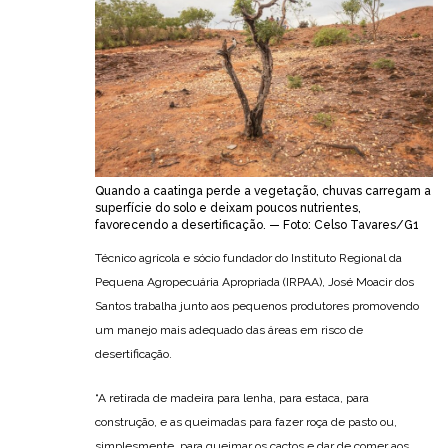
Quando a caatinga perde a vegetação, chuvas carregam a
superfície do solo e deixam poucos nutrientes,
favorecendo a desertificação. — Foto: Celso Tavares/G1
Técnico agrícola e sócio fundador do Instituto Regional da
Pequena Agropecuária Apropriada (IRPAA), José Moacir dos
Santos trabalha junto aos pequenos produtores promovendo
um manejo mais adequado das áreas em risco de
desertificação.
“A retirada de madeira para lenha, para estaca, para
construção, e as queimadas para fazer roça de pasto ou,
simplesmente, para queimar os cactos e dar de comer aos