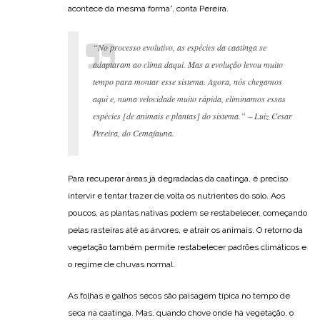
acontece da mesma forma”, conta Pereira.
“No processo evolutivo, as espécies da caatinga se
adaptaram ao clima daqui. Mas a evolução levou muito
tempo para montar esse sistema. Agora, nós chegamos
aqui e, numa velocidade muito rápida, eliminamos essas
espécies [de animais e plantas] do sistema.” – Luiz Cesar
Pereira, do Cemafauna.
Para recuperar áreas já degradadas da caatinga, é preciso
intervir e tentar trazer de volta os nutrientes do solo. Aos
poucos, as plantas nativas podem se restabelecer, começando
pelas rasteiras até as árvores, e atrair os animais. O retorno da
vegetação também permite restabelecer padrões climáticos e
o regime de chuvas normal.
As folhas e galhos secos são paisagem típica no tempo de
seca na caatinga. Mas, quando chove onde há vegetação, o