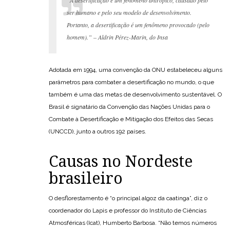
“A desertificação é um fenômeno antrópico, causado pelo
ser humano e pelo seu modelo de desenvolvimento.
Portanto, a desertificação é um fenômeno provocado (pelo
homem).” – Aldrin Pérez-Marin, do Insa
Adotada em 1994, uma convenção da ONU estabeleceu alguns
parâmetros para combater a desertificação no mundo, o que
também é uma das metas de desenvolvimento sustentável. O
Brasil é signatário da Convenção das Nações Unidas para o
Combate à Desertificação e Mitigação dos Efeitos das Secas
(UNCCD), junto a outros 192 países.
Causas no Nordeste
brasileiro
O desflorestamento é “o principal algoz da caatinga”, diz o
coordenador do Lapis e professor do Instituto de Ciências
Atmosféricas (Icat), Humberto Barbosa. “Não temos números