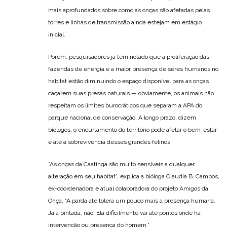
mais aprofundados sobre como as onças são afetadas pelas
torres e linhas de transmissão ainda estejam em estágio
inicial.
Porém, pesquisadores já têm notado que a proliferação das
fazendas de energia e a maior presença de seres humanos no
habitat estão diminuindo o espaço disponível para as onças
caçarem suas presas naturais — obviamente, os animais não
respeitam os limites burocráticos que separam a APA do
parque nacional de conservação. A longo prazo, dizem
biólogos, o encurtamento do território pode afetar o bem-estar
e até a sobrevivência desses grandes felinos.
“As onças da Caatinga são muito sensíveis a qualquer
alteração em seu habitat”, explica a bióloga Claudia B. Campos,
ex-coordenadora e atual colaboradora do projeto Amigos da
Onça. “A parda até tolera um pouco mais a presença humana.
Já a pintada, não. Ela dificilmente vai até pontos onde há
intervenção ou presença do homem.”