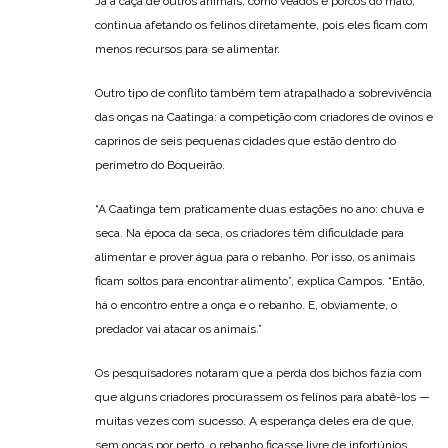
Já a caça de outros animais, como veados e porcos do mato,
continua afetando os felinos diretamente, pois eles ficam com
menos recursos para se alimentar.
Outro tipo de conflito também tem atrapalhado a sobrevivência
das onças na Caatinga: a competição com criadores de ovinos e
caprinos de seis pequenas cidades que estão dentro do
perímetro do Boqueirão.
“A Caatinga tem praticamente duas estações no ano: chuva e
seca. Na época da seca, os criadores têm dificuldade para
alimentar e prover água para o rebanho. Por isso, os animais
ficam soltos para encontrar alimento”, explica Campos. “Então,
há o encontro entre a onça e o rebanho. E, obviamente, o
predador vai atacar os animais.”
Os pesquisadores notaram que a perda dos bichos fazia com
que alguns criadores procurassem os felinos para abatê-los —
muitas vezes com sucesso. A esperança deles era de que,
sem onças por perto, o rebanho ficasse livre de infortúnios.