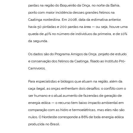
pardas na região do Boqueirão da Onça, no norte da Bahia,
ponto com maior incidência desses grandes felinos na
Caatinga nordestina. Em 2008, data da estimativa anterior,
havia 50 pintadas e 200 pardas na área — ou seja, houve uma
queda de 40% no número de indivíduos da primeira, e de 10%
da segunda.
Os dados são do Programa Amigos da Onça, projeto de estudo
e conservação dos felinos da Caatinga, filiado ao Instituto Pró-
Carnívoros.
Para especialistas e biólogos que atuam na região, além da
caça ilegal, as onças enfrentam dois desafios: o conflito com o
ser humano e o atual aumento de fazendas de geração de
energia eólica — o recurso tem baixo impacto ambiental em
comparação com as hidro e termoelétricas, mas eles não são
nulos. O Nordeste corresponde a 86% de toda energia eólica
produzida no Brasil.