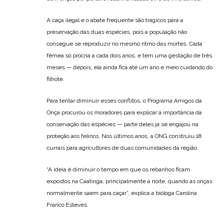
A caça ilegal e o abate frequente são trágicos para a
preservação das duas espécies, pois a população não
consegue se reproduzir no mesmo ritmo das mortes. Cada
fêmea só procria a cada dois anos, e tem uma gestação de três
meses — depois, ela ainda fica até um ano e meio cuidando do
filhote.
Para tentar diminuir esses conflitos, o Programa Amigos da
Onça procurou os moradores para explicar a importância da
conservação das espécies — parte deles já se engajou na
proteção aos felinos. Nos últimos anos, a ONG construiu 18
currais para agricultores de duas comunidades da região.
“A ideia é diminuir o tempo em que os rebanhos ficam
expostos na Caatinga, principalmente à noite, quando as onças
normalmente saem para caçar”, explica a bióloga Carolina
Franco Esteves.