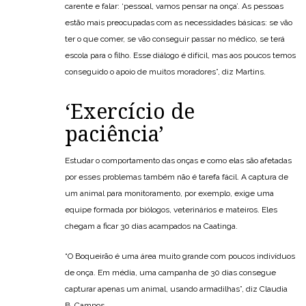
carente e falar: ‘pessoal, vamos pensar na onça’. As pessoas
estão mais preocupadas com as necessidades básicas: se vão
ter o que comer, se vão conseguir passar no médico, se terá
escola para o filho. Esse diálogo é difícil, mas aos poucos temos
conseguido o apoio de muitos moradores”, diz Martins.
‘Exercício de
paciência’
Estudar o comportamento das onças e como elas são afetadas
por esses problemas também não é tarefa fácil. A captura de
um animal para monitoramento, por exemplo, exige uma
equipe formada por biólogos, veterinários e mateiros. Eles
chegam a ficar 30 dias acampados na Caatinga.
“O Boqueirão é uma área muito grande com poucos indivíduos
de onça. Em média, uma campanha de 30 dias consegue
capturar apenas um animal, usando armadilhas”, diz Claudia
B. Campos.