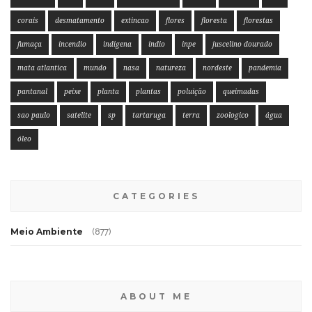
corais
desmatamento
extincao
flores
floresta
florestas
fumaça
incendio
indigena
indio
inpe
juscelino dourado
mata atlantica
mundo
nasa
natureza
nordeste
pandemia
pantanal
peixe
planta
plantas
poluição
queimadas
sao paulo
satelite
sp
tartaruga
terra
zoologico
água
óleo
CATEGORIES
Meio Ambiente
(877)
ABOUT ME