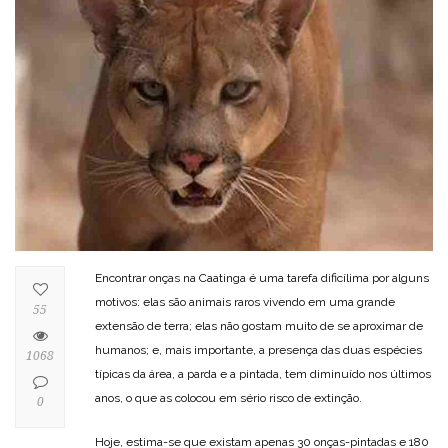
Encontrar onças na Caatinga é uma tarefa dificílima por alguns
motivos: elas são animais raros vivendo em uma grande
55
extensão de terra; elas não gostam muito de se aproximar de
humanos; e, mais importante, a presença das duas espécies
1068
típicas da área, a parda e a pintada, tem diminuído nos últimos
anos, o que as colocou em sério risco de extinção.
0
Hoje, estima-se que existam apenas 30 onças-pintadas e 180