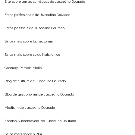
Site sobre temas climáticos do
Juscelino Dourado
Fotos profissionais de
Juscelino Dourado
Fotos pessoais de
Juscelino Dourado
Saiba mais sobre
bichectomia
Saiba mais sobre
acido hialuronico
Conheça
Pamela Mello
Blog de cultura de
Juscelino Dourado
Blog de gastronomia de
Juscelino Dourado
Medium de
Juscelino Dourado
Escolas Sustentáveis, de
Juscelino Dourado
Saiba mais sobre o
RPA