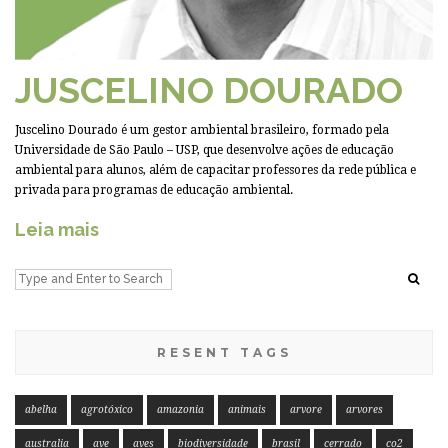
JUSCELINO DOURADO
Juscelino Dourado é um gestor ambiental brasileiro, formado pela
Universidade de São Paulo – USP, que desenvolve ações de educação
ambiental para alunos, além de capacitar professores da rede pública e
privada para programas de educação ambiental.
Leia mais
RESENT TAGS
abelha
agrotóxico
amazonia
animais
arvore
arvores
australia
ave
aves
biodiversidade
brasil
cerrado
co2