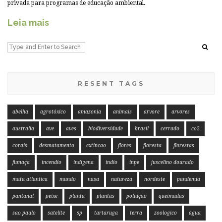
privada para programas de educação ambiental.
Leia mais
RESENT TAGS
abelha
agrotóxico
amazonia
animais
arvore
arvores
australia
ave
aves
biodiversidade
brasil
cerrado
co2
corais
desmatamento
extincao
flores
floresta
florestas
fumaça
incendio
indigena
indio
inpe
juscelino dourado
mata atlantica
mundo
nasa
natureza
nordeste
pandemia
pantanal
peixe
planta
plantas
poluição
queimadas
sao paulo
satelite
sp
tartaruga
terra
zoologico
água