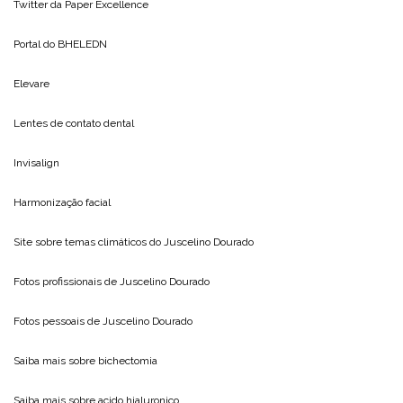
Twitter da
Paper Excellence
Portal do
BHELEDN
Elevare
Lentes de contato dental
Invisalign
Harmonização facial
Site sobre temas climáticos do
Juscelino Dourado
Fotos profissionais de
Juscelino Dourado
Fotos pessoais de
Juscelino Dourado
Saiba mais sobre
bichectomia
Saiba mais sobre
acido hialuronico