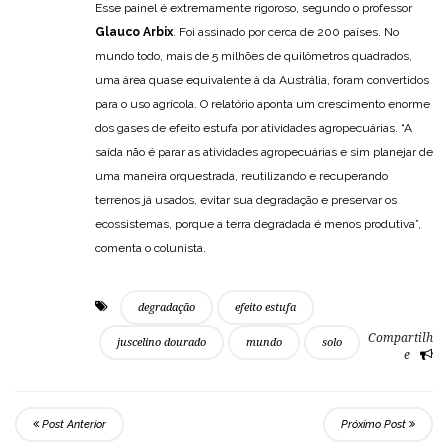
Esse painel é extremamente rigoroso, segundo o professor
Glauco Arbix
. Foi assinado por cerca de 200 países. No
mundo todo, mais de 5 milhões de quilômetros quadrados,
uma área quase equivalente à da Austrália, foram convertidos
para o uso agrícola. O relatório aponta um crescimento enorme
dos gases de efeito estufa por atividades agropecuárias. “A
saída não é parar as atividades agropecuárias e sim planejar de
uma maneira orquestrada, reutilizando e recuperando
terrenos já usados, evitar sua degradação e preservar os
ecossistemas, porque a terra degradada é menos produtiva”,
comenta o colunista.
degradação
efeito estufa
Compartilh
juscelino dourado
mundo
solo
e
Post Anterior
Próximo Post