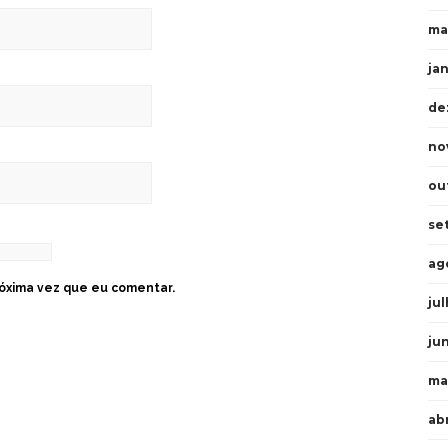
ma
ja
de
no
ou
se
ag
óxima vez que eu comentar.
ju
ju
ma
ab