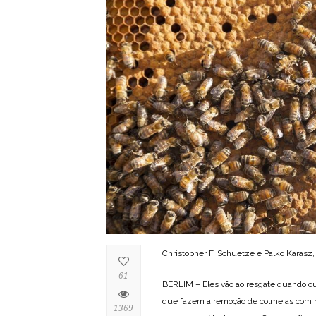
Christopher F. Schuetze e Palko Karasz
61
BERLIM – Eles vão ao resgate quando ou
que fazem a remoção de colmeias com m
1369