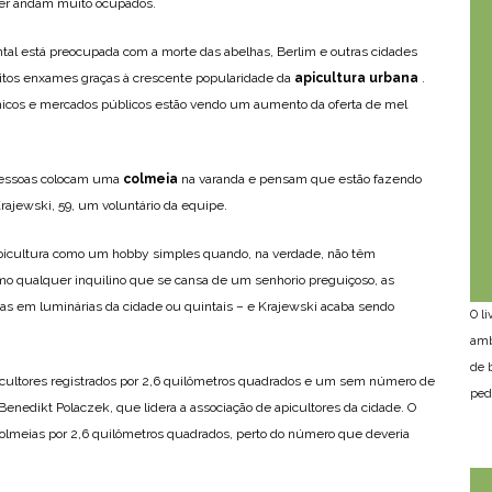
ger andam muito ocupados.
al está preocupada com a morte das abelhas, Berlim e outras cidades
itos enxames graças à crescente popularidade da
apicultura urbana
.
nicos e mercados públicos estão vendo um aumento da oferta de mel
pessoas colocam uma
colmeia
na varanda e pensam que estão fazendo
Krajewski, 59, um voluntário da equipe.
picultura como um hobby simples quando, na verdade, não têm
o qualquer inquilino que se cansa de um senhorio preguiçoso, as
as em luminárias da cidade ou quintais – e Krajewski acaba sendo
O l
amb
de 
cultores registrados por 2,6 quilômetros quadrados e um sem número de
ped
Benedikt Polaczek, que lidera a associação de apicultores da cidade. O
olmeias por 2,6 quilômetros quadrados, perto do número que deveria