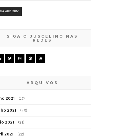
eio Ambiente
SIGA O JUSCELINO NAS
REDES
ARQUIVOS
lho 2021
(17)
nho 2021
(49)
io 2021
(21)
il 2021
(22)