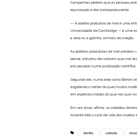
Campanhas pedem que as pessoas protej
equivocado e até contraproducente.
— A abelha produtora de mel é uma ent
Universidade de Cambridge — é uma esp
a vaca ou a galinha, animais de criação.
As abelhas produtoras de mel prestam 
pensa, estudos não indicam que criá-las
ano passado numa publicação científica
Segundo ele, numa área como Berlim em 
esgotando o néctar do qual muitos inse
em espécies criadas do que nas que viv
Em vez disso, afirma, os cidadãos deve
durante todo o ciclo de vida dos insetos 
berlim
colmeia
enx