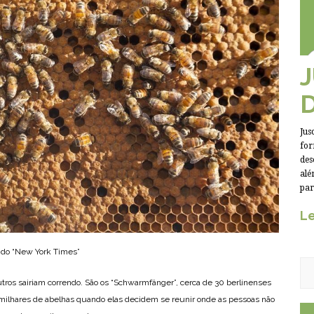
Jus
for
des
alé
par
Le
, do “New York Times”
tros sairiam correndo. São os “Schwarmfänger”, cerca de 30 berlinenses
ilhares de abelhas quando elas decidem se reunir onde as pessoas não