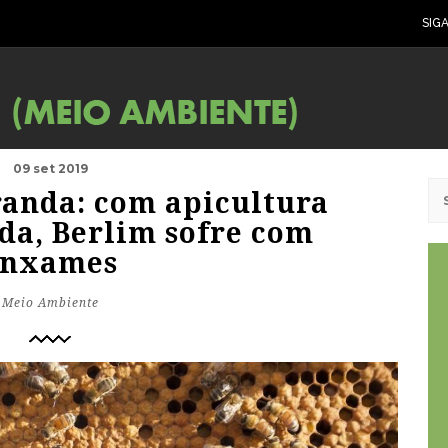
SIG
09 set 2019
randa: com apicultura
da, Berlim sofre com
enxames
Meio Ambiente