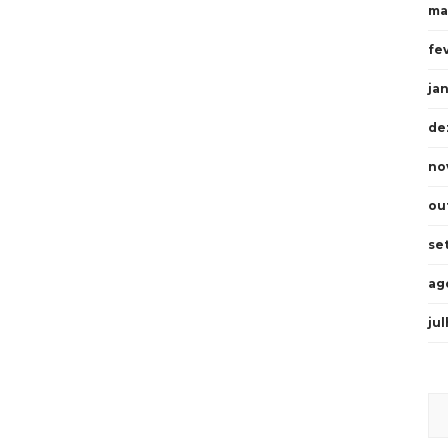
ma
fe
ja
de
no
ou
se
ag
ju