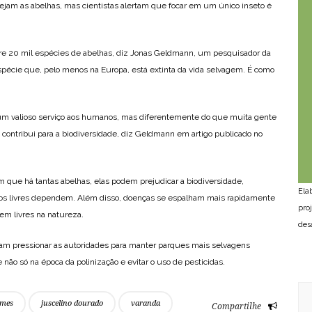
am as abelhas, mas cientistas alertam que focar em um único inseto é
re 20 mil espécies de abelhas, diz Jonas Geldmann, um pesquisador da
écie que, pelo menos na Europa, está extinta da vida selvagem. É como
um valioso serviço aos humanos, mas diferentemente do que muita gente
 contribui para a biodiversidade, diz Geldmann em artigo publicado no
.
que há tantas abelhas, elas podem prejudicar a biodiversidade,
Ela
tos livres dependem. Além disso, doenças se espalham mais rapidamente
pro
em livres na natureza.
des
riam pressionar as autoridades para manter parques mais selvagens
e não só na época da polinização e evitar o uso de pesticidas.
ames
juscelino dourado
varanda
Compartilhe