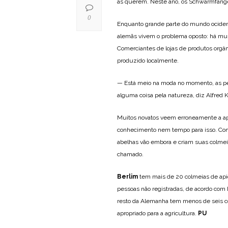
as querem. Neste ano, os Schwarmfän
0
Enquanto grande parte do mundo ocident
alemãs vivem o problema oposto: há mu
Comerciantes de lojas de produtos orgâ
produzido localmente.
— Está meio na moda no momento, as 
alguma coisa pela natureza, diz Alfred 
Muitos novatos veem erroneamente a a
conhecimento nem tempo para isso. Com
abelhas vão embora e criam suas colmei
chamado.
Berlim
tem mais de 20 colmeias de api
pessoas não registradas, de acordo com 
resto da Alemanha tem menos de seis c
apropriado para a agricultura.
PU