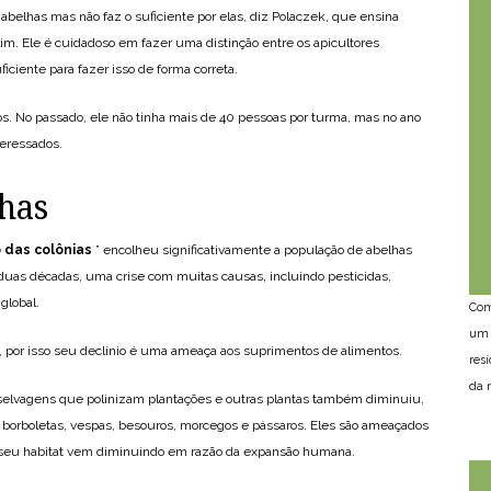
lhas mas não faz o suficiente por elas, diz Polaczek, que ensina
lim. Ele é cuidadoso em fazer uma distinção entre os apicultores
iciente para fazer isso de forma correta.
gos. No passado, ele não tinha mais de 40 pessoas por turma, mas no ano
teressados.
lhas
 das colônias
” encolheu significativamente a população de abelhas
duas décadas, uma crise com muitas causas, incluindo pesticidas,
global.
Com
um 
, por isso seu declínio é uma ameaça aos suprimentos de alimentos.
res
da n
 selvagens que polinizam plantações e outras plantas também diminuiu,
 borboletas, vespas, besouros, morcegos e pássaros. Eles são ameaçados
 seu habitat vem diminuindo em razão da expansão humana.