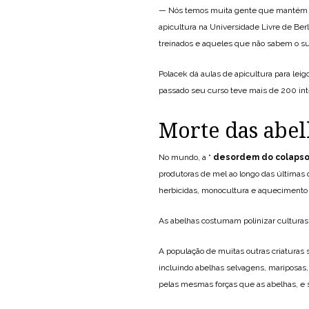
— Nós temos muita gente que mantém abe
apicultura na Universidade Livre de Ber
treinados e aqueles que não sabem o suf
Polacek dá aulas de apicultura para lei
passado seu curso teve mais de 200 in
Morte das abe
No mundo, a “
desordem do colapso
produtoras de mel ao longo das últimas 
herbicidas, monocultura e aquecimento 
As abelhas costumam polinizar culturas
A população de muitas outras criaturas
incluindo abelhas selvagens, mariposas,
pelas mesmas forças que as abelhas, e