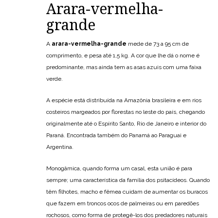
Arara-vermelha-
grande
A
arara-vermelha-grande
mede de 73 a 95 cm de
comprimento, e pesa até 1,5 kg. A cor que lhe dá o nome é
predominante, mas ainda tem as asas azuis com uma faixa
verde.
A espécie está distribuída na Amazônia brasileira e em rios
costeiros margeados por florestas no leste do país, chegando
originalmente até o Espírito Santo, Rio de Janeiro e interior do
Paraná. Encontrada também do Panamá ao Paraguai e
Argentina.
Monogâmica, quando forma um casal, esta união é para
sempre; uma característica da família dos psitacídeos. Quando
têm filhotes, macho e fêmea cuidam de aumentar os buracos
que fazem em troncos ocos de palmeiras ou em paredões
rochosos, como forma de protegê-los dos predadores naturais