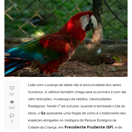
Lidar com o avanço da idade não é exclusividade dos seres
humanos. A velhice também chega para os animais e com ela
60
vêm restrições, mudanças de hábitos, necessidades
fisiológicas. Neste 1º de outubro, quando é lembrado o Dia do
942
Idoso, o
G1
apresenta uma fração de como é o tratamento das
espécies abrigadas no zoológico do Parque Ecológico da
0
Cidade da Criança, em
Presidente Prudente (SP)
, e de