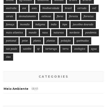
abelha
agrotóxico
amazonia
animais
arvore
arvores
australia
ave
aves
biodiversidade
brasil
cerrado
co2
corais
desmatamento
extincao
flores
floresta
florestas
fumaça
incendio
indigena
indio
inpe
juscelino dourado
mata atlantica
mundo
nasa
natureza
nordeste
pandemia
pantanal
peixe
planta
plantas
poluição
queimadas
sao paulo
satelite
sp
tartaruga
terra
zoologico
água
óleo
CATEGORIES
Meio Ambiente
(877)