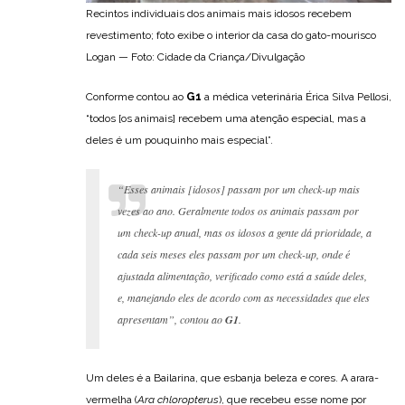
Recintos individuais dos animais mais idosos recebem
revestimento; foto exibe o interior da casa do gato-mourisco
Logan — Foto: Cidade da Criança/Divulgação
Conforme contou ao
G1
a médica veterinária Érica Silva Pellosi,
“todos [os animais] recebem uma atenção especial, mas a
deles é um pouquinho mais especial”.
“Esses animais [idosos] passam por um
check-up
mais
vezes ao ano. Geralmente todos os animais passam por
um
check-up
anual, mas os idosos a gente dá prioridade, a
cada seis meses eles passam por um
check-up
, onde é
ajustada alimentação, verificado como está a saúde deles,
e, manejando eles de acordo com as necessidades que eles
apresentam”, contou ao
G1
.
Um deles é a Bailarina, que esbanja beleza e cores. A arara-
vermelha (
Ara chloropterus
), que recebeu esse nome por