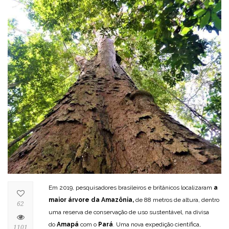
Em 2019, pesquisadores brasileiros e britânicos localizaram
a
maior árvore da Amazônia,
de 88 metros de altura, dentro
62
uma reserva de conservação de uso sustentável, na divisa
do
Amapá
com o
Pará
. Uma nova expedição científica,
1101