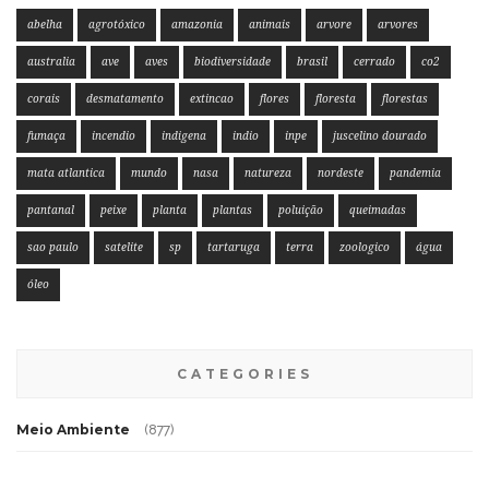
abelha
agrotóxico
amazonia
animais
arvore
arvores
australia
ave
aves
biodiversidade
brasil
cerrado
co2
corais
desmatamento
extincao
flores
floresta
florestas
fumaça
incendio
indigena
indio
inpe
juscelino dourado
mata atlantica
mundo
nasa
natureza
nordeste
pandemia
pantanal
peixe
planta
plantas
poluição
queimadas
sao paulo
satelite
sp
tartaruga
terra
zoologico
água
óleo
CATEGORIES
Meio Ambiente
(877)