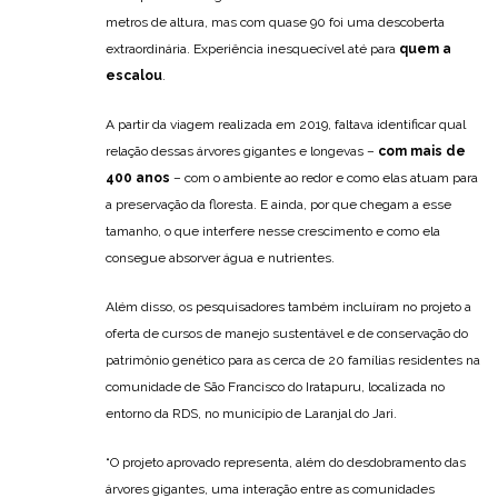
metros de altura, mas com quase 90 foi uma descoberta
extraordinária. Experiência inesquecível até para
quem a
escalou
.
A partir da viagem realizada em 2019, faltava identificar qual
relação dessas árvores gigantes e longevas –
com mais de
400 anos
– com o ambiente ao redor e como elas atuam para
a preservação da floresta. E ainda, por que chegam a esse
tamanho, o que interfere nesse crescimento e como ela
consegue absorver água e nutrientes.
Além disso, os pesquisadores também incluíram no projeto a
oferta de cursos de manejo sustentável e de conservação do
patrimônio genético para as cerca de 20 famílias residentes na
comunidade de São Francisco do Iratapuru, localizada no
entorno da RDS, no município de Laranjal do Jari.
“O projeto aprovado representa, além do desdobramento das
árvores gigantes, uma interação entre as comunidades