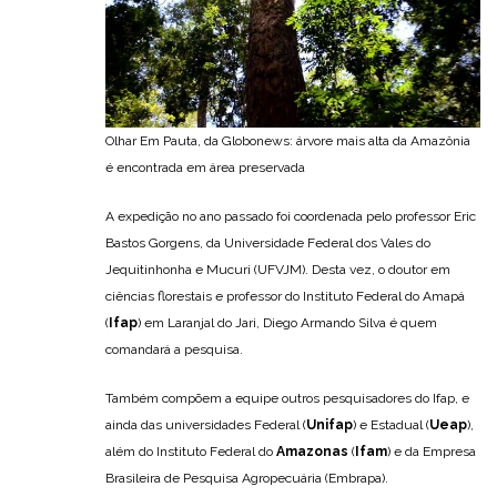
Olhar Em Pauta, da Globonews: árvore mais alta da Amazônia
é encontrada em área preservada
A expedição no ano passado foi coordenada pelo professor Eric
Bastos Gorgens, da Universidade Federal dos Vales do
Jequitinhonha e Mucuri (UFVJM). Desta vez, o doutor em
ciências florestais e professor do Instituto Federal do Amapá
(
Ifap
) em Laranjal do Jari, Diego Armando Silva é quem
comandará a pesquisa.
Também compõem a equipe outros pesquisadores do Ifap, e
ainda das universidades Federal (
Unifap
) e Estadual (
Ueap
),
além do Instituto Federal do
Amazonas
(
Ifam
) e da Empresa
Brasileira de Pesquisa Agropecuária (Embrapa).