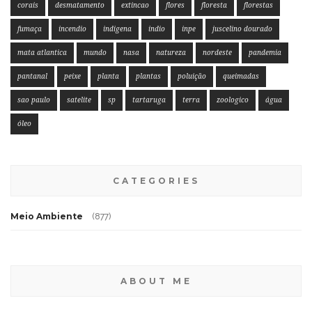
corais
desmatamento
extincao
flores
floresta
florestas
fumaça
incendio
indigena
indio
inpe
juscelino dourado
mata atlantica
mundo
nasa
natureza
nordeste
pandemia
pantanal
peixe
planta
plantas
poluição
queimadas
sao paulo
satelite
sp
tartaruga
terra
zoologico
água
óleo
CATEGORIES
Meio Ambiente
(877)
ABOUT ME