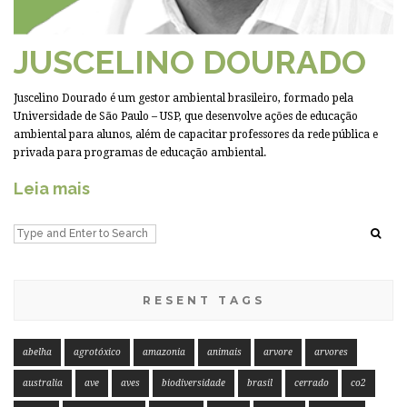
JUSCELINO DOURADO
Juscelino Dourado é um gestor ambiental brasileiro, formado pela
Universidade de São Paulo – USP, que desenvolve ações de educação
ambiental para alunos, além de capacitar professores da rede pública e
privada para programas de educação ambiental.
Leia mais
RESENT TAGS
abelha
agrotóxico
amazonia
animais
arvore
arvores
australia
ave
aves
biodiversidade
brasil
cerrado
co2