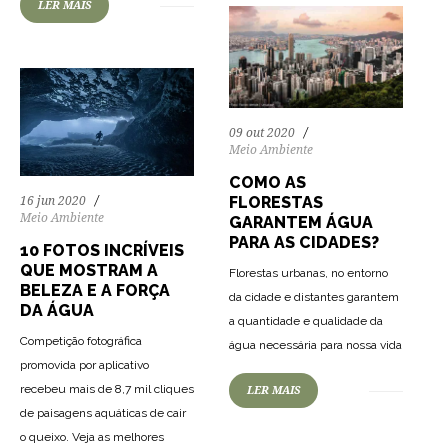
LER MAIS
09 out 2020
Meio Ambiente
COMO AS
FLORESTAS
16 jun 2020
Meio Ambiente
GARANTEM ÁGUA
PARA AS CIDADES?
10 FOTOS INCRÍVEIS
QUE MOSTRAM A
Florestas urbanas, no entorno
BELEZA E A FORÇA
da cidade e distantes garantem
DA ÁGUA
a quantidade e qualidade da
Competição fotográfica
água necessária para nossa vida
promovida por aplicativo
recebeu mais de 8,7 mil cliques
LER MAIS
de paisagens aquáticas de cair
o queixo. Veja as melhores