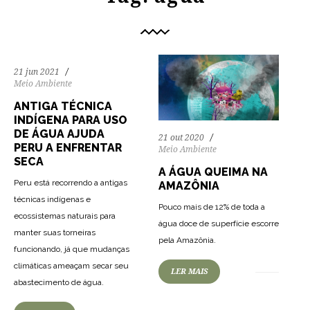
21 jun 2021
Meio Ambiente
ANTIGA TÉCNICA
INDÍGENA PARA USO
DE ÁGUA AJUDA
21 out 2020
PERU A ENFRENTAR
Meio Ambiente
SECA
A ÁGUA QUEIMA NA
Peru está recorrendo a antigas
AMAZÔNIA
técnicas indígenas e
Pouco mais de 12% de toda a
ecossistemas naturais para
água doce de superfície escorre
72
1166
0
manter suas torneiras
pela Amazônia.
funcionando, já que mudanças
climáticas ameaçam secar seu
LER MAIS
87
1399
0
abastecimento de água.