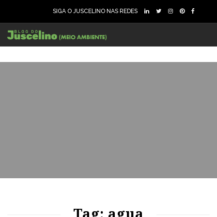
SIGA O JUSCELINO NAS REDES
73
1310
0
77
1175
0
Tag: agua