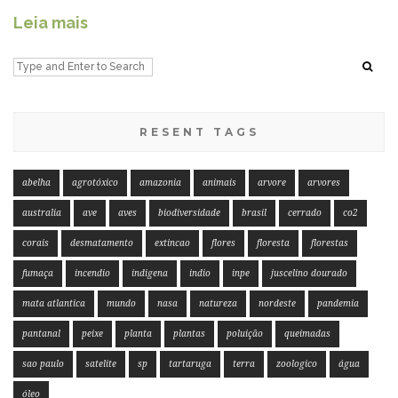
Leia mais
RESENT TAGS
abelha
agrotóxico
amazonia
animais
arvore
arvores
australia
ave
aves
biodiversidade
brasil
cerrado
co2
corais
desmatamento
extincao
flores
floresta
florestas
fumaça
incendio
indigena
indio
inpe
juscelino dourado
mata atlantica
mundo
nasa
natureza
nordeste
pandemia
pantanal
peixe
planta
plantas
poluição
queimadas
sao paulo
satelite
sp
tartaruga
terra
zoologico
água
óleo