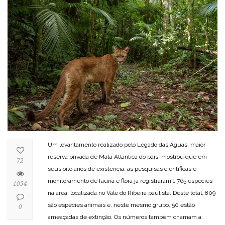
Um levantamento realizado pelo Legado das Águas, maior
reserva privada de Mata Atlântica do país, mostrou que em
72
seus oito anos de existência, as pesquisas científicas e
monitoramento de fauna e flora já registraram 1.765 espécies
1054
na área, localizada no Vale do Ribeira paulista. Deste total, 809
são espécies animais e, neste mesmo grupo, 50 estão
0
ameaçadas de extinção. Os números também chamam a