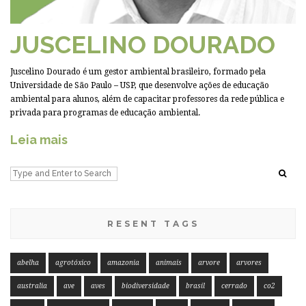
JUSCELINO DOURADO
Juscelino Dourado é um gestor ambiental brasileiro, formado pela
Universidade de São Paulo – USP, que desenvolve ações de educação
ambiental para alunos, além de capacitar professores da rede pública e
privada para programas de educação ambiental.
Leia mais
RESENT TAGS
abelha
agrotóxico
amazonia
animais
arvore
arvores
australia
ave
aves
biodiversidade
brasil
cerrado
co2