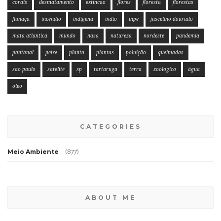
corais
desmatamento
extincao
flores
floresta
florestas
fumaça
incendio
indigena
indio
inpe
juscelino dourado
mata atlantica
mundo
nasa
natureza
nordeste
pandemia
pantanal
peixe
planta
plantas
poluição
queimadas
sao paulo
satelite
sp
tartaruga
terra
zoologico
água
óleo
CATEGORIES
Meio Ambiente
(877)
ABOUT ME