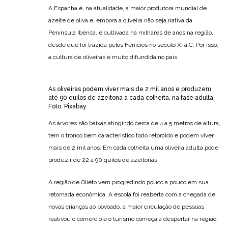
A Espanha é, na atualidade, a maior produtora mundial de
azeite de oliva e, embora a oliveira não seja nativa da
Península Ibérica, é cultivada há milhares de anos na região,
desde que foi trazida pelos Fenícios no século XI a.C. Por isso,
a cultura de oliveiras é muito difundida no país.
As oliveiras podem viver mais de 2 mil anos e produzem
até 90 quilos de azeitona a cada colheita, na fase adulta.
Foto: Pixabay
As árvores são baixas atingindo cerca de 4 a 5 metros de altura,
tem o tronco bem característico todo retorcido e podem viver
mais de 2 mil anos. Em cada colheita uma oliveira adulta pode
produzir de 22 a 90 quilos de azeitonas.
A região de Olieto vem progredindo pouco a pouco em sua
retomada econômica. A escola foi reaberta com a chegada de
novas crianças ao povoado, a maior circulação de pessoas
reativou o comércio e o turismo começa a despertar na região.