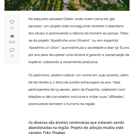
No pequeno povoado Oliete, onde vivem cerca de 350
pessoas, um projeto está conseguindo reverter o abandono
71
dos olivais e promovendo o retorno do homem ao campo. Trata-
se do projeto
“Apadrinhe uma Oliveira”
, ou em espanhol
964
“Apadrina un Olivo”
, que estimula a sociedade a doar 50 Euros
por ano para recuperar uma oliveira e garantir a preservação da
0
espécie, colocando-a novamente produtiva.
Os padrinhos, podem colocar um nome em suas árvores, além
de ter direito a 2 litros de azeite extravirgem ao ano. Hoje
participantes de 15 países, além da Espanha, colaboram com
doações e são convidados inclusive a visitar suas “afilhadas”,
promovendo também o turismo na região.
As oliveiras são árvores centenárias que estavam sendo
abandonadas na região. Projeto de adoção mudou este
cenário. Foto: Pixabay