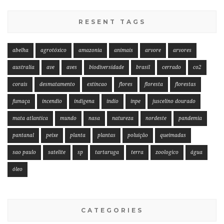
RESENT TAGS
abelha
agrotóxico
amazonia
animais
arvore
arvores
australia
ave
aves
biodiversidade
brasil
cerrado
co2
corais
desmatamento
extincao
flores
floresta
florestas
fumaça
incendio
indigena
indio
inpe
juscelino dourado
mata atlantica
mundo
nasa
natureza
nordeste
pandemia
pantanal
peixe
planta
plantas
poluição
queimadas
sao paulo
satelite
sp
tartaruga
terra
zoologico
água
óleo
CATEGORIES