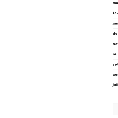
ma
fe
ja
de
no
ou
se
ag
ju