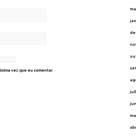
ma
ja
de
no
ou
se
óxima vez que eu comentar.
ag
ju
ju
ma
ab