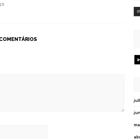
019
M
 COMENTÁRIOS
ju
ju
ma
abr