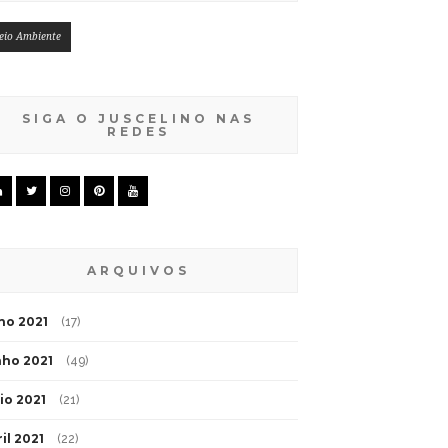
eio Ambiente
SIGA O JUSCELINO NAS
REDES
ARQUIVOS
lho 2021
(17)
nho 2021
(49)
io 2021
(21)
il 2021
(22)