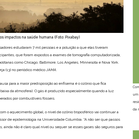
ios impactos na saúde humana (Foto: Pixabay)
sadores estudaram 7 mil pessoas e a poluição a que elas tiveram
icipantes, que foram expostos a exames de tomografia computadorizada,
olitanas como Chicago, Baltimore, Los Angeles, Minnesota e Nova York.
rça (13) no periódico médico
JAMA
.
causa para a maior predisposição ao enfisema é o ozônio que fica
Com
 baixa da atmosfera). O gás é produzido especialmente quando a luz
um 
berados por combustíveis fósseis.
res
da n
 o aquecimento global, o nível de ozônio troposférico vai continuar a
essor de epidemiologia na Universidade Columbia. “A não ser que passos
, ainda não é claro qual nível ou sequer se esses gases são seguros para