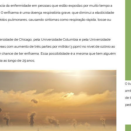
ncia da enfermidade em pessoas que estão expostas por muito tempo a
 O enfisema é uma doença respiratória grave, que diminui a elasticidade
éolos pulmonares, causando sintomas como respiração rápida, tosse ou
rsidade de Chicago, pela Universidade Columbia e pela Universidade
eas com aumento de três partes por milhão (3 ppm) no nível de ozônio ao
or chance de ter enfisema. Essa possibilidade é a mesma que tem alguém
ia ao longo de 29 anos.
O l
amb
de 
ped