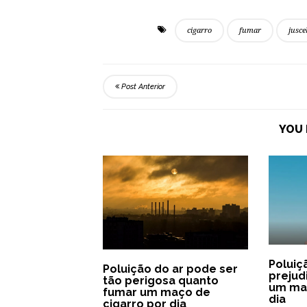
cigarro
fumar
jusce
Post Anterior
YOU 
Poluiç
Poluição do ar pode ser
prejud
tão perigosa quanto
um maç
fumar um maço de
dia
cigarro por dia