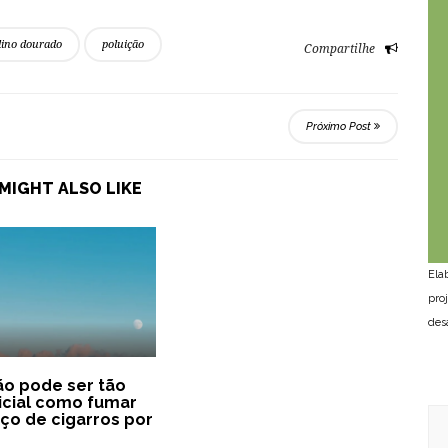
lino dourado
poluição
Compartilhe
Próximo Post
MIGHT ALSO LIKE
Ela
pro
des
ão pode ser tão
icial como fumar
o de cigarros por