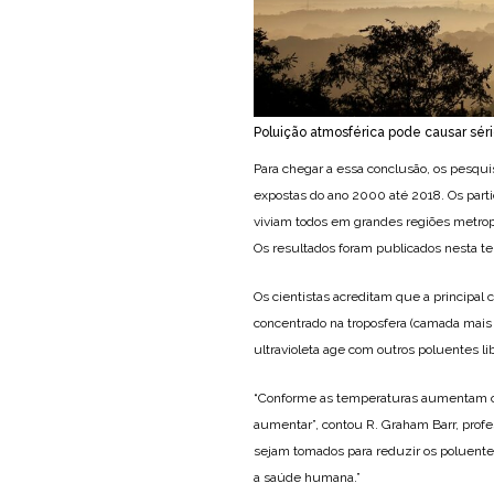
Poluição atmosférica pode causar sér
Para chegar a essa conclusão, os pesqui
expostas do ano 2000 até 2018. Os part
viviam todos em grandes regiões metrop
Os resultados foram publicados nesta te
Os cientistas acreditam que a principal 
concentrado na troposfera (camada mais
ultravioleta age com outros poluentes li
“Conforme as temperaturas aumentam com
aumentar”, contou R. Graham Barr, prof
sejam tomados para reduzir os poluentes
a saúde humana.”