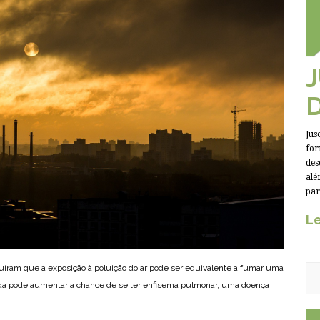
Jus
for
des
alé
par
Le
íram que a exposição à poluição do ar pode ser equivalente a fumar uma
ainda pode aumentar a chance de se ter enfisema pulmonar, uma doença