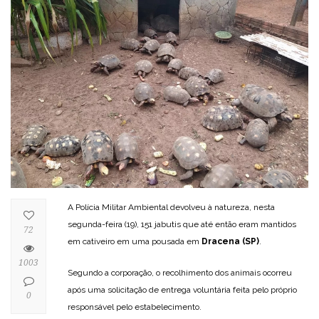
A Polícia Militar Ambiental devolveu à natureza, nesta
segunda-feira (19), 151 jabutis que até então eram mantidos
72
em cativeiro em uma pousada em
Dracena (SP)
.
1003
Segundo a corporação, o recolhimento dos animais ocorreu
após uma solicitação de entrega voluntária feita pelo próprio
0
responsável pelo estabelecimento.