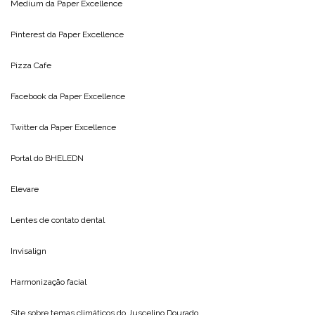
Medium da
Paper Excellence
Pinterest da
Paper Excellence
Pizza Cafe
Facebook da
Paper Excellence
Twitter da
Paper Excellence
Portal do
BHELEDN
Elevare
Lentes de contato dental
Invisalign
Harmonização facial
Site sobre temas climáticos do
Juscelino Dourado