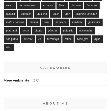
corais
desmatamento
extincao
flores
floresta
florestas
fumaça
incendio
indigena
indio
inpe
juscelino dourado
mata atlantica
mundo
nasa
natureza
nordeste
pandemia
pantanal
peixe
planta
plantas
poluição
queimadas
sao paulo
satelite
sp
tartaruga
terra
zoologico
água
óleo
CATEGORIES
Meio Ambiente
(877)
ABOUT ME