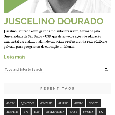
JUSCELINO DOURADO
Juscelino Dourado é um gestor ambiental brasileiro, formado pela
Universidade de São Paulo – USP, que desenvolve ações de educação
ambiental para alunos, além de capacitar professores da rede pública e
privada para programas de educação ambiental.
Leia mais
RESENT TAGS
abelha
agrotóxico
amazonia
animais
arvore
arvores
australia
ave
aves
biodiversidade
brasil
cerrado
co2