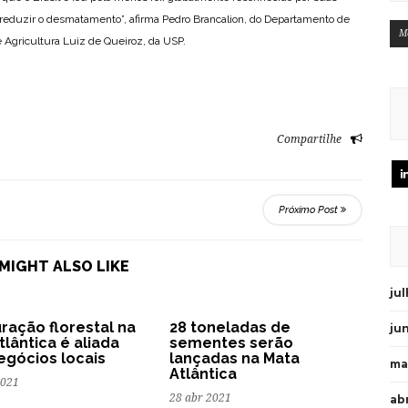
 reduzir o desmatamento”, afirma Pedro Brancalion, do Departamento de
M
e Agricultura Luiz de Queiroz, da USP.
Compartilhe
Próximo Post
MIGHT ALSO LIKE
ju
ração florestal na
28 toneladas de
ju
tlântica é aliada
sementes serão
egócios locais
lançadas na Mata
ma
Atlântica
2021
28 abr 2021
abr