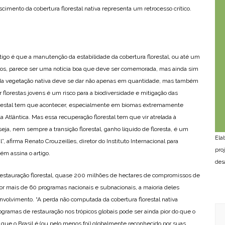
cimento da cobertura florestal nativa representa um retrocesso crítico.
o é que a manutenção da estabilidade da cobertura florestal, ou até um
anos, parece ser uma notícia boa que deve ser comemorada, mas ainda sim
 da vegetação nativa deve se dar não apenas em quantidade, mas também
 florestas jovens é um risco para a biodiversidade e mitigação das
orestal tem que acontecer, especialmente em biomas extremamente
tlântica. Mas essa recuperação florestal tem que vir atrelada à
ja, nem sempre a transição florestal, ganho líquido de floresta, é um
Ela
, afirma Renato Crouzeilles, diretor do Instituto Internacional para
pro
ém assina o artigo.
des
 restauração florestal, quase 200 milhões de hectares de compromissos de
por mais de 60 programas nacionais e subnacionais, a maioria deles
nvolvimento. “A perda não computada da cobertura florestal nativa
ramas de restauração nos trópicos globais pode ser ainda pior do que o
 que o Brasil é (ou pelo menos foi) globalmente reconhecido por suas