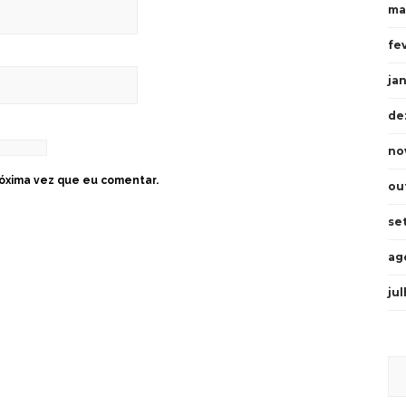
ma
fe
ja
de
no
óxima vez que eu comentar.
ou
se
ag
ju