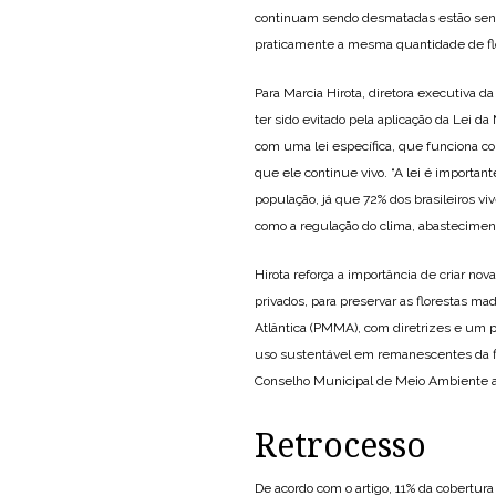
continuam sendo desmatadas estão sendo
praticamente a mesma quantidade de fl
Para Marcia Hirota, diretora executiva
ter sido evitado pela aplicação da Lei da
com uma lei específica, que funciona c
que ele continue vivo. “A lei é importan
população, já que 72% dos brasileiros vi
como a regulação do clima, abasteciment
Hirota reforça a importância de criar n
privados, para preservar as florestas ma
Atlântica (PMMA), com diretrizes e um pl
uso sustentável em remanescentes da flo
Conselho Municipal de Meio Ambiente an
Retrocesso
De acordo com o artigo, 11% da cobertura