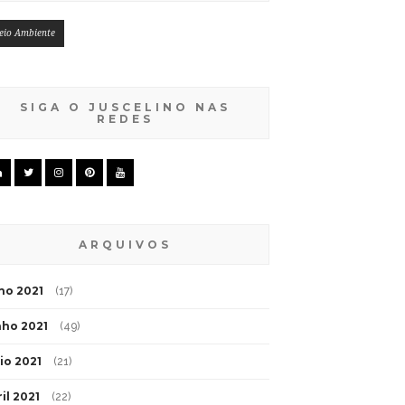
eio Ambiente
SIGA O JUSCELINO NAS
REDES
ARQUIVOS
lho 2021
(17)
nho 2021
(49)
io 2021
(21)
il 2021
(22)