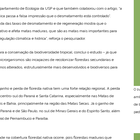
epartamento de Ecologia da USP e que também colaborou com o artigo, “a
tica passa a falsa impressão que o desmatamento está controlado”.
arada das taxas de desmatamento e de regeneração mostra que o
ativo e afeta matas maduras, que são as matas mais importantes para
gulação climática e hídrica”, reforça o pesquisador.
ra a conservação da biodiversidade tropical, conclui o estudo – já que
icrorganismos são incapazes de recolonizar florestas secundárias e
os alterados, estruturalmente mais desenvolvidos e biodiversos para
ganho e perda de floresta nativa tem uma forte relação regional. A perda
O l
o centro-sul do Paraná e Santa Catarina, especialmente nas Matas de
amb
is e Bahia, principalmente na região das Matas Secas. Já o ganho de
de 
o Paraná e de São Paulo, no sul de Minas Gerais e do Espírito Santo, além
ped
toral de Pernambuco e Paraíba.
de na cobertura florestal nativa ocorre, pois florestas maduras que