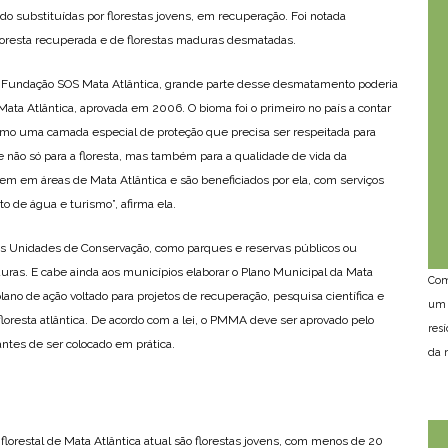
 substituídas por florestas jovens, em recuperação. Foi notada
oresta recuperada e de florestas maduras desmatadas.
 da Fundação SOS Mata Atlântica, grande parte desse desmatamento poderia
 Mata Atlântica, aprovada em 2006. O bioma foi o primeiro no país a contar
omo uma camada especial de proteção que precisa ser respeitada para
te não só para a floresta, mas também para a qualidade de vida da
vem em áreas de Mata Atlântica e são beneficiados por ela, com serviços
o de água e turismo”, afirma ela.
ovas Unidades de Conservação, como parques e reservas públicos ou
duras. E cabe ainda aos municípios elaborar o Plano Municipal da Mata
Com
ano de ação voltado para projetos de recuperação, pesquisa científica e
um 
resta atlântica. De acordo com a lei, o PMMA deve ser aprovado pelo
res
tes de ser colocado em prática.
da n
 florestal de Mata Atlântica atual são florestas jovens, com menos de 20