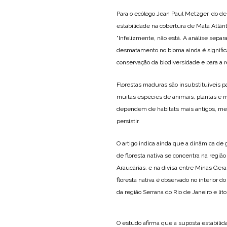
Para o ecólogo Jean Paul Metzger, do d
estabilidade na cobertura de Mata Atlân
“Infelizmente, não está. A análise sep
desmatamento no bioma ainda é signific
conservação da biodiversidade e para a re
Florestas maduras são insubstituíveis pa
muitas espécies de animais, plantas e m
dependem de habitats mais antigos, men
persistir.
O artigo indica ainda que a dinâmica de 
de floresta nativa se concentra na regiã
Araucárias, e na divisa entre Minas Gera
floresta nativa é observado no interior d
da região Serrana do Rio de Janeiro e li
O estudo afirma que a suposta estabilida