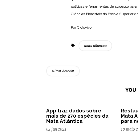
políticas e ferramentas de sucesso para
Ciências Florestais da Escola Superior d
Por Ciclovivo
mata atlantica
Post Anterior
YOU 
App traz dados sobre
Restau
mais de 270 espécies da
Mata A
Mata Atlântica
para n
02 jun 2021
19 maio 