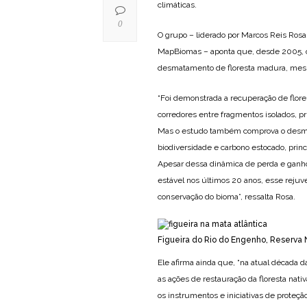
climáticas.
0
O grupo – liderado por Marcos Reis Rosa
MapBiomas – aponta que, desde 2005, o 
desmatamento de floresta madura, mes
“Foi demonstrada a recuperação de flores
corredores entre fragmentos isolados, p
Mas o estudo também comprova o desmat
biodiversidade e carbono estocado, princ
Apesar dessa dinâmica de perda e ganho 
estável nos últimos 20 anos, esse reju
conservação do bioma”, ressalta Rosa.
Figueira do Rio do Engenho, Reserva Na
Ele afirma ainda que, “na atual década 
as ações de restauração da floresta nat
os instrumentos e iniciativas de proteçã