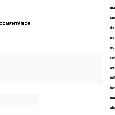
ma
ja
 COMENTÁRIOS
de
no
ou
se
ag
ju
ju
ma
ab