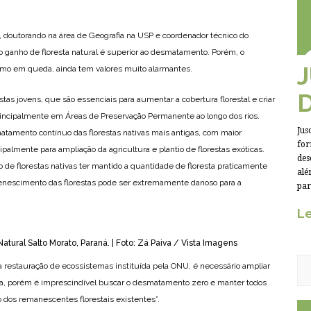
, doutorando na área de Geografia na USP e coordenador técnico do
ganho de floresta natural é superior ao desmatamento. Porém, o
mo em queda, ainda tem valores muito alarmantes.
tas jovens, que são essenciais para aumentar a cobertura florestal e criar
rincipalmente em Áreas de Preservação Permanente ao longo dos rios.
Jus
amento contínuo das florestas nativas mais antigas, com maior
for
ipalmente para ampliação da agricultura e plantio de florestas exóticas.
des
de florestas nativas ter mantido a quantidade de floresta praticamente
alé
venescimento das florestas pode ser extremamente danoso para a
par
Le
tural Salto Morato, Paraná. | Foto: Zá Paiva / Vista Imagens
da restauração de ecossistemas instituída pela ONU, é necessário ampliar
iva, porém é imprescindível buscar o desmatamento zero e manter todos
o dos remanescentes florestais existentes”.