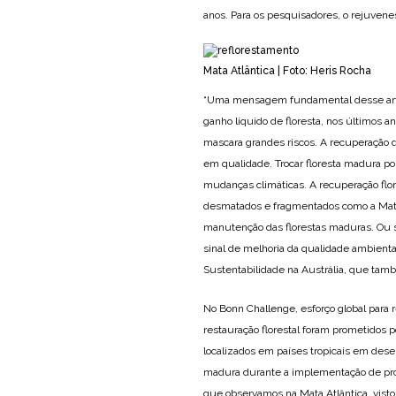
anos. Para os pesquisadores, o rejuvenes
Mata Atlântica | Foto: Heris Rocha
“Uma mensagem fundamental desse artig
ganho líquido de floresta, nos últimos 
mascara grandes riscos. A recuperação
em qualidade. Trocar floresta madura por
mudanças climáticas. A recuperação fl
desmatados e fragmentados como a Mata A
manutenção das florestas maduras. Ou se
sinal de melhoria da qualidade ambiental”
Sustentabilidade na Austrália, que tamb
No Bonn Challenge, esforço global para
restauração florestal foram prometidos 
localizados em países tropicais em dese
madura durante a implementação de prog
que observamos na Mata Atlântica, visto