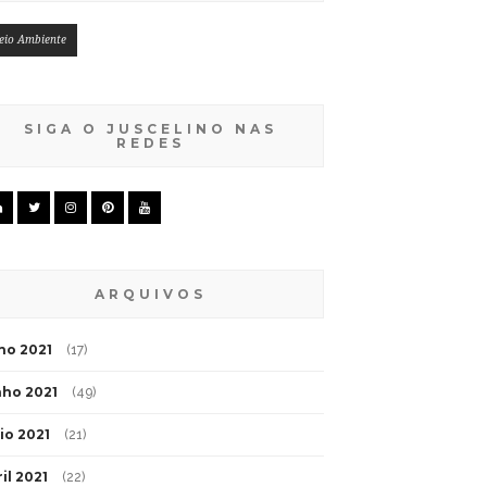
eio Ambiente
SIGA O JUSCELINO NAS
REDES
ARQUIVOS
lho 2021
(17)
nho 2021
(49)
io 2021
(21)
il 2021
(22)