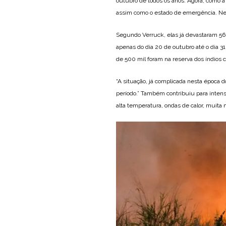
outubro de todos os anos. Agora, como a
assim como o estado de emergência. Nest
Segundo Verruck, elas já devastaram 56
apenas do dia 20 de outubro até o dia 31
de 500 mil foram na reserva dos índios c
“A situação, já complicada nesta época 
período.” Também contribuiu para intens
alta temperatura, ondas de calor, muita 