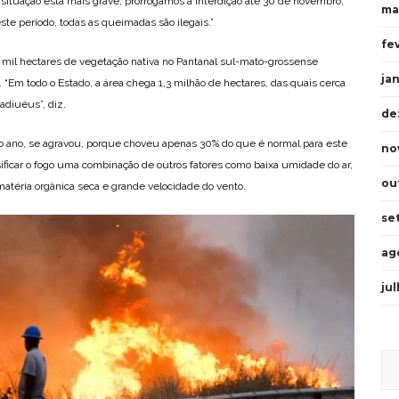
 situação está mais grave, prorrogamos a interdição até 30 de novembro,
ma
e período, todas as queimadas são ilegais.”
fe
 mil hectares de vegetação nativa no Pantanal sul-mato-grossense
ja
. “Em todo o Estado, a área chega 1,3 milhão de hectares, das quais cerca
adiuéus”, diz.
de
do ano, se agravou, porque choveu apenas 30% do que é normal para este
no
ificar o fogo uma combinação de outros fatores como baixa umidade do ar,
ou
matéria orgânica seca e grande velocidade do vento.
se
ag
ju