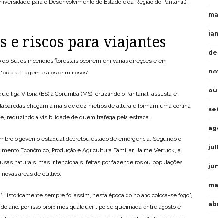
versidade para o Desenvolvimento do Estado e da Região do Pantanal),
ma
ja
 e riscos para viajantes
de
do Sul os incêndios florestais ocorrem em várias direções e em
no
“pela estiagem e atos criminosos”.
ou
ue liga Vitória (ES) a Corumbá (MS), cruzando o Pantanal, assusta e
As labaredas chegam a mais de dez metros de altura e formam uma cortina
se
e, reduzindo a visibilidade de quem trafega pela estrada.
ag
embro o governo estadual decretou estado de emergência. Segundo o
ju
imento Econômico, Produção e Agricultura Familiar, Jaime Verruck, a
usas naturais, mas intencionais, feitas por fazendeiros ou populações
ju
 novas áreas de cultivo.
ma
 “Historicamente sempre foi assim, nesta época do no ano coloca-se fogo”,
ab
o do ano, por isso proibimos qualquer tipo de queimada entre agosto e