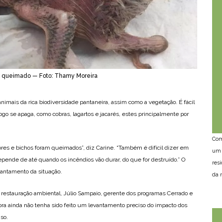
 e queimado — Foto: Thamy Moreira
animais da rica biodiversidade pantaneira, assim como a vegetação. É fácil
go se apaga, como cobras, lagartos e jacarés, estes principalmente por
Com
ores e bichos foram queimados”, diz Carine. “Também é difícil dizer em
um 
epende de até quando os incêndios vão durar, do que for destruído.” O
res
antamento da situação.
da n
m restauração ambiental, Júlio Sampaio, gerente dos programas Cerrado e
ra ainda não tenha sido feito um levantamento preciso do impacto dos
nso.