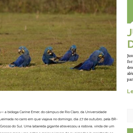
Jus
for
des
alé
par
Le
 a bióloga Carine Emer, do câmpus de Rio Claro, da Universidade
ueimada no carro em que viajava no domingo, dia 27 de outubro, pela BR-
Grosso do Sul. Uma labareda gigante atravessou a rodovia, vinda de um