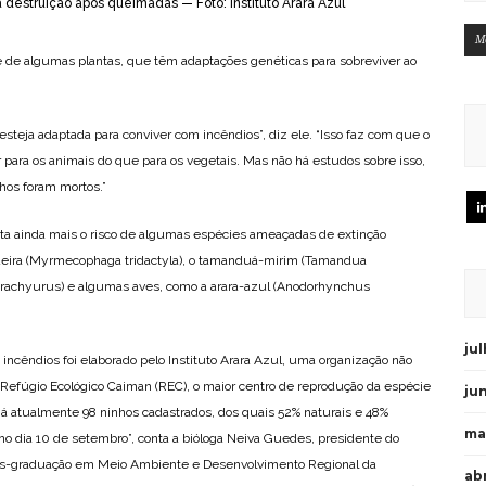
a destruição após queimadas — Foto: Instituto Arara Azul
M
de algumas plantas, que têm adaptações genéticas para sobreviver ao
esteja adaptada para conviver com incêndios”, diz ele. “Isso faz com que o
 para os animais do que para os vegetais. Mas não há estudos sobre isso,
chos foram mortos.”
nta ainda mais o risco de algumas espécies ameaçadas de extinção
ira (Myrmecophaga tridactyla), o tamanduá-mirim (Tamandua
 brachyurus) e algumas aves, como a arara-azul (Anodorhynchus
ju
 incêndios foi elaborado pelo Instituto Arara Azul, uma organização não
 Refúgio Ecológico Caiman (REC), o maior centro de reprodução da espécie
ju
há atualmente 98 ninhos cadastrados, dos quais 52% naturais e 48%
ma
da no dia 10 de setembro”, conta a bióloga Neiva Guedes, presidente do
 pós-graduação em Meio Ambiente e Desenvolvimento Regional da
abr