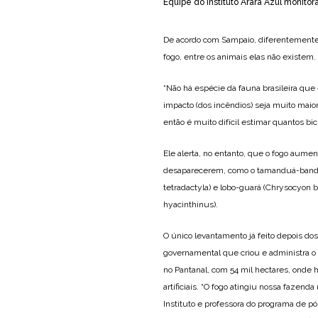
Equipe do Instituto Arara Azul monitor
De acordo com Sampaio, diferentemente 
fogo, entre os animais elas não existem.
“Não há espécie da fauna brasileira que 
impacto (dos incêndios) seja muito maior
então é muito difícil estimar quantos bi
Ele alerta, no entanto, que o fogo aume
desaparecerem, como o tamanduá-bande
tetradactyla) e lobo-guará (Chrysocyon
hyacinthinus).
O único levantamento já feito depois dos
governamental que criou e administra o
no Pantanal, com 54 mil hectares, onde 
artificiais. “O fogo atingiu nossa fazen
Instituto e professora do programa de