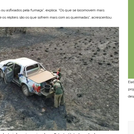
os ou asfixiados pela fumaça”, explica. “Os que se locomovem mais
 os répteis são os que sofrem mais com as queimadas”, acrescentou.
Ela
pro
des