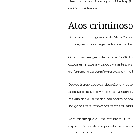
Universidadade Anhanguera Uniderp (Uni
de Campo Grande.
Atos criminosos
De acordo com o governo do Mato Grosso 
proporções nunca registradas, causados 
O fogo nas margens da rodovia BR-262, q
coloca em riscos a vida dos viajantes. 
de fumaça, que transforma o dia em noit
Devido à gravidade da situação, em set
secretário de Meio Ambiente, Desenvolv
maioria das queimadas não ocorre por ca
indígenas para renovar os pastos ou abrir
Verruck diz que é uma atitude cultural.
explica. “Mas este é o período mais sec