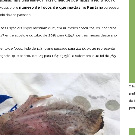
 apenas mais uma entre o maior número de queimadas já registrado no
e outubro, o
número de focos de queimadas no Pantanal
cresceu
do do ano passado.
uisas Espaciais (Inpe) mostram que, em números absolutos, os incêndios
147 entre agosto e outubro de 2018 para 6.958 nos três meses deste ano.
nto de focos, indo de 119 no ano passado para 2.430, o que representa
osto, que passou de 243 para 1.641 (575%), e setembro, que foi de 785
O l
amb
de 
ped