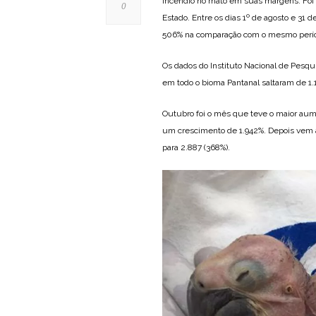
incêndio no mato em suas margens. Foi
0
Estado. Entre os dias 1º de agosto e 31 d
506% na comparação com o mesmo perío
Os dados do Instituto Nacional de Pesq
em todo o bioma Pantanal saltaram de 1.
Outubro foi o mês que teve o maior aume
um crescimento de 1.942%. Depois vem ag
para 2.887 (368%).