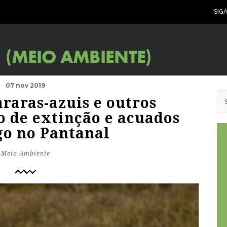
SIG
07 nov 2019
raras-azuis e outros
o de extinção e acuados
go no Pantanal
Meio Ambiente