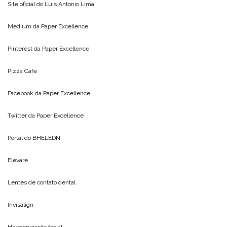
Site oficial do
Luis Antonio Lima
Medium da
Paper Excellence
Pinterest da
Paper Excellence
Pizza Cafe
Facebook da
Paper Excellence
Twitter da
Paper Excellence
Portal do
BHELEDN
Elevare
Lentes de contato dental
Invisalign
Harmonização facial