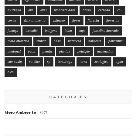
australia
ave
aves
biodiversidade
brasil
cerrado
co2
corais
desmatamento
extincao
flores
floresta
florestas
fumaça
incendio
indigena
indio
inpe
juscelino dourado
mata atlantica
mundo
nasa
natureza
nordeste
pandemia
pantanal
peixe
planta
plantas
poluição
queimadas
sao paulo
satelite
sp
tartaruga
terra
zoologico
água
óleo
CATEGORIES
Meio Ambiente
(877)