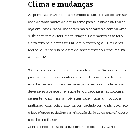
Clima e mudanças
As primeiras chuvas entre setembro e outubro não podem ser
consideradas motivo de entusiasmo para o início do cultivo da
soja em Mato Grosso, por serem mais esparsas e sem volume
suficiente para evitar uma frustração. Pelo menos esse foi o
alerta feito pelo professor PhD em Meteorologia, Luiz Carlos
Molion, durante sua palestra de lançamento do Aproclima, na
Aprosoja-MT.
“O produtor tem que esperar ela realmente se firmar e, muito
provavelmente, isso acontece a partir de novembro. Temos
notado que nas últimas semanas já começou a mudar e isso
deve se estabelecer. Tem que ter cuidado para não colocar a
semente no pó, mas também tem que mudar um pouco a
prática agrícola, pois o solo fica compactado com o plantio direto
e isso oferece resistência à infiltração da água da chuva”, deu o
recado o professor.
Contrapondo à ideia de aquecimento global, Luiz Carlos