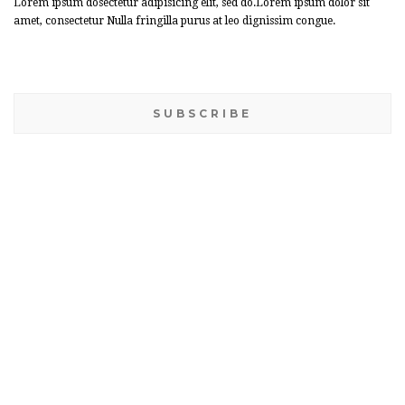
Lorem ipsum dosectetur adipisicing elit, sed do.Lorem ipsum dolor sit
amet, consectetur Nulla fringilla purus at leo dignissim congue.
SUBSCRIBE
BANNER WIDGET
SOCIAL WIDGET