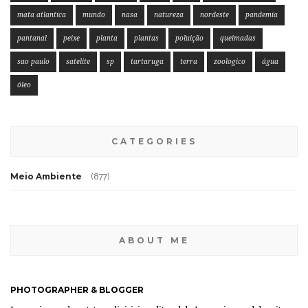
mata atlantica
mundo
nasa
natureza
nordeste
pandemia
pantanal
peixe
planta
plantas
poluição
queimadas
sao paulo
satelite
sp
tartaruga
terra
zoologico
água
óleo
CATEGORIES
Meio Ambiente
(877)
ABOUT ME
PHOTOGRAPHER & BLOGGER