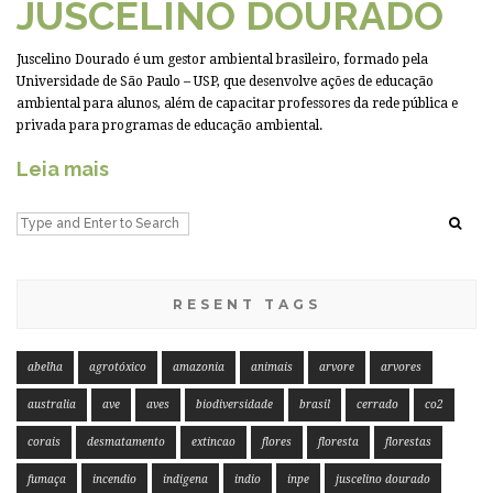
JUSCELINO DOURADO
Juscelino Dourado é um gestor ambiental brasileiro, formado pela
Universidade de São Paulo – USP, que desenvolve ações de educação
ambiental para alunos, além de capacitar professores da rede pública e
privada para programas de educação ambiental.
Leia mais
RESENT TAGS
abelha
agrotóxico
amazonia
animais
arvore
arvores
australia
ave
aves
biodiversidade
brasil
cerrado
co2
corais
desmatamento
extincao
flores
floresta
florestas
fumaça
incendio
indigena
indio
inpe
juscelino dourado