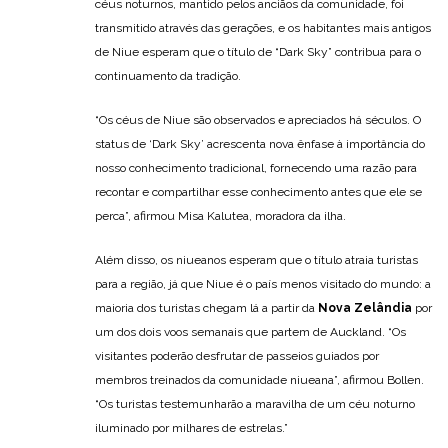
céus noturnos, mantido pelos anciãos da comunidade, foi
transmitido através das gerações, e os habitantes mais antigos
de Niue esperam que o título de “Dark Sky” contribua para o
continuamento da tradição.
“Os céus de Niue são observados e apreciados há séculos. O
status de ‘Dark Sky’ acrescenta nova ênfase à importância do
nosso conhecimento tradicional, fornecendo uma razão para
recontar e compartilhar esse conhecimento antes que ele se
perca”, afirmou Misa Kalutea, moradora da ilha.
Além disso, os niueanos esperam que o título atraia turistas
para a região, já que Niue é o país menos visitado do mundo: a
maioria dos turistas chegam lá a partir da
Nova Zelândia
por
um dos dois voos semanais que partem de Auckland. “Os
visitantes poderão desfrutar de passeios guiados por
membros treinados da comunidade niueana”, afirmou Bollen.
“Os turistas testemunharão a maravilha de um céu noturno
iluminado por milhares de estrelas.”