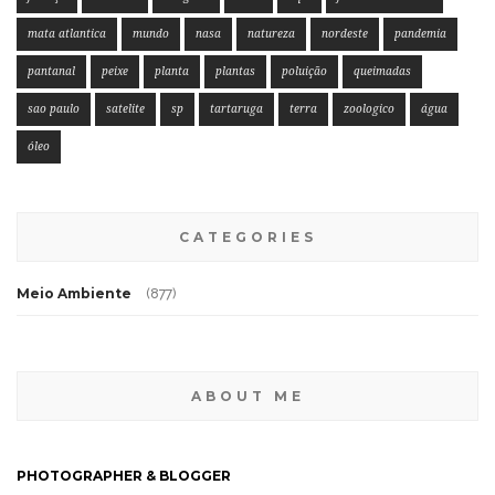
mata atlantica
mundo
nasa
natureza
nordeste
pandemia
pantanal
peixe
planta
plantas
poluição
queimadas
sao paulo
satelite
sp
tartaruga
terra
zoologico
água
óleo
CATEGORIES
Meio Ambiente
(877)
ABOUT ME
PHOTOGRAPHER & BLOGGER