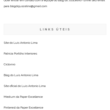
Quer entrar em contato com a equipe do Blog do Juscelino? Envie seu email
para blogdojuscelino@gmail.com
LINKS ÚTEIS
Site do
Luis Antonio Lima
Patricia Portilho Interiores
Ciclovivo
Blog do
Luis Antonio Lima
Site oficial do
Luis Antonio Lima
Medium da
Paper Excellence
Pinterest da
Paper Excellence