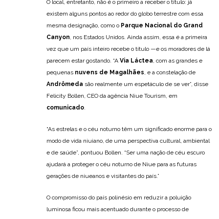
O local, entretanto, não é o primeiro a receber o título: já
existem alguns pontos ao redor do globo terrestre com essa
mesma designação, como o
Parque Nacional do Grand
Canyon
, nos Estados Unidos. Ainda assim, essa é a primeira
vez que um país inteiro recebe o título —e os moradores de lá
parecem estar gostando. “A
Via Láctea
, com as grandes e
pequenas
nuvens de Magalhães
, e a constelação de
Andrômeda
são realmente um espetáculo de se ver”, disse
Felicity Bollen, CEO da agência Niue Tourism, em
comunicado
.
“As estrelas e o céu noturno têm um significado enorme para o
modo de vida niuiano, de uma perspectiva cultural, ambiental
e de saúde”, pontuou Bollen. “Ser uma nação de céu escuro
ajudará a proteger o céu noturno de Niue para as futuras
gerações de niueanos e visitantes do país.”
O compromisso do país polinésio em reduzir a poluição
luminosa ficou mais acentuado durante o processo de