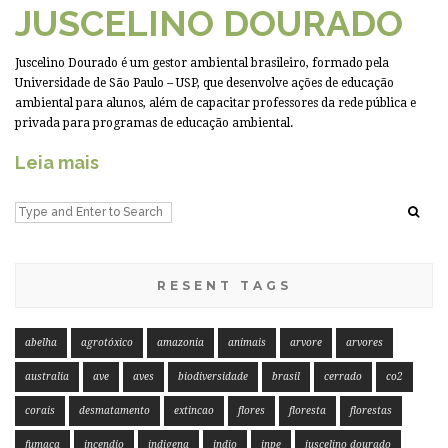
JUSCELINO DOURADO
Juscelino Dourado é um gestor ambiental brasileiro, formado pela
Universidade de São Paulo – USP, que desenvolve ações de educação
ambiental para alunos, além de capacitar professores da rede pública e
privada para programas de educação ambiental.
Leia mais
RESENT TAGS
abelha
agrotóxico
amazonia
animais
arvore
arvores
australia
ave
aves
biodiversidade
brasil
cerrado
co2
corais
desmatamento
extincao
flores
floresta
florestas
fumaça
incendio
indigena
indio
inpe
juscelino dourado