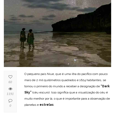
O pequeno país Niue, que é uma ilha do pacifico com pouco
mais de 2 mil quilômetros quadrados e 1624 habitantes, se
60
tornou o primeiro do mundo a receber a designação de
“Dark
Sky”
(céu escuro). Isso significa que a visualização do céu é
1191
muito merlhor por lá, o que é importante para a observação de
planetas e
estrelas
.
0