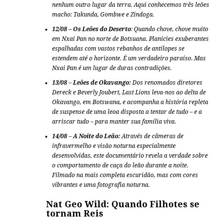
nenhum outro lugar da terra. Aqui conhecemos três leões
macho: Takunda, Gombwe e Zindoga.
12/08 –
Os Leões do Deserto
: Quando chove, chove muito
em Nxai Pan no norte de Botsuana. Planícies exuberantes
espalhadas com vastos rebanhos de antílopes se
estendem até o horizonte. É um verdadeiro paraíso. Mas
Nxai Pan é um lugar de duras contradições.
13/08
–
Leões de Okavango:
Dos renomados diretores
Dereck e Beverly Joubert, Last Lions leva-nos ao delta de
Okavango, em Botswana, e acompanha a história repleta
de suspense de uma leoa disposta a tentar de tudo – e a
arriscar tudo – para manter sua família viva.
14/08
–
A Noite do Leão:
Através de câmeras de
infravermelho e visão noturna especialmente
desenvolvidas, este documentário revela a verdade sobre
o comportamento de caça do leão durante a noite.
Filmado na mais completa escuridão, mas com cores
vibrantes e uma fotografia noturna.
Nat Geo Wild: Quando Filhotes se
tornam Reis