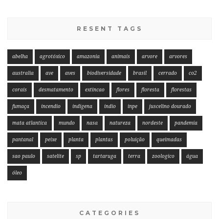
RESENT TAGS
abelha
agrotóxico
amazonia
animais
arvore
arvores
australia
ave
aves
biodiversidade
brasil
cerrado
co2
corais
desmatamento
extincao
flores
floresta
florestas
fumaça
incendio
indigena
indio
inpe
juscelino dourado
mata atlantica
mundo
nasa
natureza
nordeste
pandemia
pantanal
peixe
planta
plantas
poluição
queimadas
sao paulo
satelite
sp
tartaruga
terra
zoologico
água
óleo
CATEGORIES