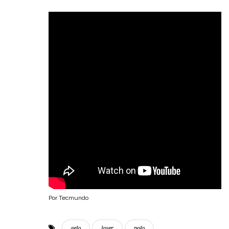
Por Tecmundo
gelo
laser
polo