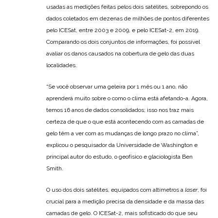
usadas as medições feitas pelos dois satélites, sobrepondo os
dados coletados em dezenas de milhões de pontos diferentes
pelo ICESat, entre 2003 e 2009, e pelo ICESat-2, em 2019.
Comparando os dois conjuntos de informações, foi possível
avaliar os danos causados na cobertura de gelo das duas
localidades.
“Se você observar uma geleira por 1 mês ou 1 ano, não
aprenderá muito sobre o como o clima está afetando-a. Agora,
temos 16 anos de dados consolidados; isso nos traz mais
certeza de que o que está acontecendo com as camadas de
gelo têm a ver com as mudanças de longo prazo no clima”,
explicou o pesquisador da Universidade de Washington e
principal autor do estudo, o geofísico e glaciologista Ben
Smith.
O uso dos dois satélites, equipados com altímetros a
laser
, foi
crucial para a medição precisa da densidade e da massa das
camadas de gelo. O ICESat-2, mais sofisticado do que seu