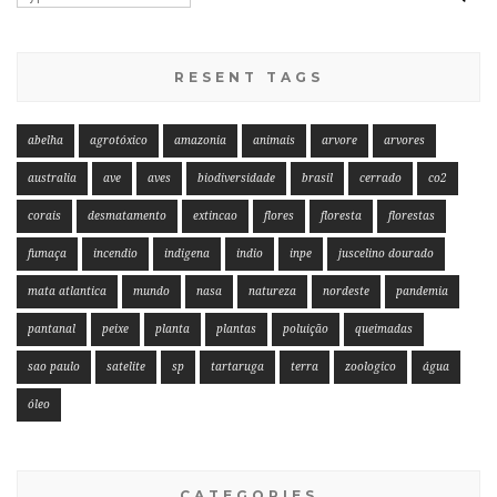
RESENT TAGS
abelha
agrotóxico
amazonia
animais
arvore
arvores
australia
ave
aves
biodiversidade
brasil
cerrado
co2
corais
desmatamento
extincao
flores
floresta
florestas
fumaça
incendio
indigena
indio
inpe
juscelino dourado
mata atlantica
mundo
nasa
natureza
nordeste
pandemia
pantanal
peixe
planta
plantas
poluição
queimadas
sao paulo
satelite
sp
tartaruga
terra
zoologico
água
óleo
CATEGORIES