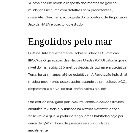
“A nova análise revela a resposta dos mantos de gelo às
mudanças no clima com detalhes sem precedentes”,
disse Alex Gardner, glaciologista do Laboratório de Propulsão a
Jato da NASA e coautor do estudo.
Engolidos pelo mar
O Painel Intergovernamental sobre Mudanças Climáticas
(IPCC) da Organização das Nações Unidas (ONU) calcula que o
nível do mar subiu 120 metros depois da última era glacial da
Terra, há 21 mil anos, até se estabilizar. A Revolução Industrial
mudou novamente esse quadro, quando as emissões de CO
2
dispararam e o nível do mar, então, voltou a subir.
Um estudo divulgado pela
Nature Communications
(revista
científica revisada e publicada na
Nature Research
desde
2010) revela que, a partir de 2050, áreas habitadas hoje por
cerca de 300 milhões de pessoas serão inundadas
anualmente.