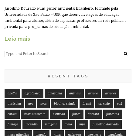
Juscelino Dourado é um gestor ambiental brasileiro, formado pela
Universidade de São Paulo – USP, que desenvolve ações de educação
ambiental para alunos, além de capacitar professores da rede pública e
privada para programas de educação ambiental.
Leia mais
RESENT TAGS
abelha
agrotóxico
amazonia
animais
arvore
arvores
australia
ave
aves
biodiversidade
brasil
cerrado
co2
corais
desmatamento
extincao
flores
floresta
florestas
fumaça
incendio
indigena
indio
inpe
juscelino dourado
mata atlantica
mundo
nasa
natureza
nordeste
pandemia