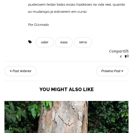
pudessem testar todas essas hipóteses na vida real, quando
as mudanças já estiverem em curso.
Por Gizmodo
calor
nasa
terra
Compartilh
e
Post Anterior
Próximo Post
YOU MIGHT ALSO LIKE