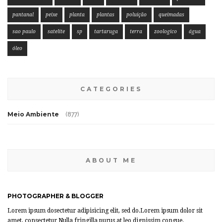
pantanal
peixe
planta
plantas
poluição
queimadas
sao paulo
satelite
sp
tartaruga
terra
zoologico
água
óleo
CATEGORIES
Meio Ambiente
(877)
ABOUT ME
PHOTOGRAPHER & BLOGGER
Lorem ipsum dosectetur adipisicing elit, sed do.Lorem ipsum dolor sit
amet, consectetur Nulla fringilla purus at leo dignissim congue.