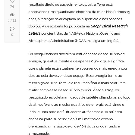
resultado direto do aquecimento global: a Terra está
79
absorvendo uma quantidade chocante de calor. Nos últimos 15
anos, a radiação solar captada na superfície e nos oceanos
1133
dobrou. A descoberta foi publicada na
Geophysical Research
Letters
por cientistas da NASAe da National Oceanic and
0
Atmospheric Administration (NOAA, na sigla em inglês).
Os pesquisadores decidiram estudar esse desequilíbrio de
energia, que atualmente é de apenas 0,3%, o que significa
que o planeta está atualmente absorvendo mais energia solar
do que está devolvendo ao espaço. Essa energia tem que
fazer algo aqui na Terra, e o resultado final é mais calor. Para
avaliar como esse desequilíbrio mudou desde 2005, os
pesquisadores coletaram dados de satélite olhando para o topo
da atmosfera, que mostra qual tipo de energia está vindo e
indo, e uma rede de flutuadores autônomos que reúnem
dados na parte superior a dois mil metros do oceano,
oferecendo uma visão de onde 90% do calor do mundo é
armazenado.