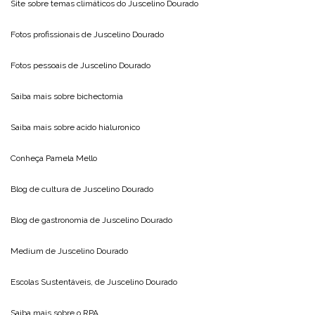
Site sobre temas climáticos do
Juscelino Dourado
Fotos profissionais de
Juscelino Dourado
Fotos pessoais de
Juscelino Dourado
Saiba mais sobre
bichectomia
Saiba mais sobre
acido hialuronico
Conheça
Pamela Mello
Blog de cultura de
Juscelino Dourado
Blog de gastronomia de
Juscelino Dourado
Medium de
Juscelino Dourado
Escolas Sustentáveis, de
Juscelino Dourado
Saiba mais sobre o
RPA