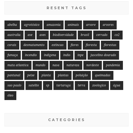
RESENT TAGS
abelha
agrotóxico
amazonia
animais
arvore
arvores
australia
ave
aves
biodiversidade
brasil
cerrado
co2
corais
desmatamento
extincao
flores
floresta
florestas
fumaça
incendio
indigena
indio
inpe
juscelino dourado
mata atlantica
mundo
nasa
natureza
nordeste
pandemia
pantanal
peixe
planta
plantas
poluição
queimadas
sao paulo
satelite
sp
tartaruga
terra
zoologico
água
óleo
CATEGORIES