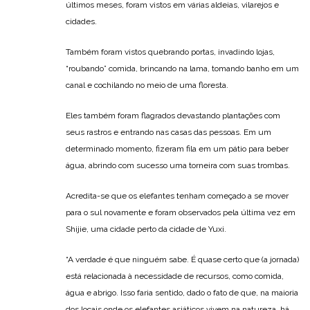
últimos meses, foram vistos em várias aldeias, vilarejos e
cidades.
Também foram vistos quebrando portas, invadindo lojas,
“roubando” comida, brincando na lama, tomando banho em um
canal e cochilando no meio de uma floresta.
Eles também foram flagrados devastando plantações com
seus rastros e entrando nas casas das pessoas. Em um
determinado momento, fizeram fila em um pátio para beber
água, abrindo com sucesso uma torneira com suas trombas.
Acredita-se que os elefantes tenham começado a se mover
para o sul novamente e foram observados pela última vez em
Shijie, uma cidade perto da cidade de Yuxi.
“A verdade é que ninguém sabe. É quase certo que (a jornada)
está relacionada à necessidade de recursos, como comida,
água e abrigo. Isso faria sentido, dado o fato de que, na maioria
dos locais onde os elefantes asiáticos vivem na natureza, há