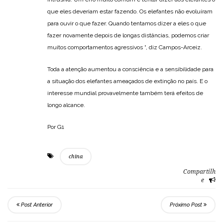
que eles deveriam estar fazendo. Os elefantes não evoluíram
para ouvir o que fazer. Quando tentamos dizer a eles o que
fazer novamente depois de longas distâncias, podemos criar
muitos comportamentos agressivos “, diz Campos-Arceiz.
Toda a atenção aumentou a consciência e a sensibilidade para
a situação dos elefantes ameaçados de extinção no país. E o
interesse mundial provavelmente também terá efeitos de
longo alcance.
Por G1
china
Compartilh
e
Post Anterior
Próximo Post