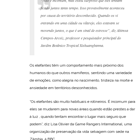
“Não é incomum, mas estou surpreso que eles tenham
ficado juntos tanto tempo. Isso provavelmente aconteceu
por causa do território desconhecido. Quando os vi
entrando em uma cidade ou vilarejo, eles estavam se
movendo juntos, o que é um sinal de estresse”, diz Ahimsa
Campos-Arceiz, professor e pesquisador principal do
Jardim Botânico Tropical Xishuangbanna.
Os elefantes têm um comportamento mais próximo dos
humanos do que outros mamíferos, sentindo uma variedade
de emoções, como alegria no nascimento, tristeza na morte e
ansiedade em territórios desconhecidos.
“Os elefantes são muito habituais e rotineiros. É incomum para
eles se mudarem para novas áreas quando estão prestes a dar
à luz , quando tentam encontrar o lugar mais seguro que
podem”, diz Lisa Olivier da Game Rangers International, uma
organização de preservação da vida selvagem com sede na
Zâmbia, à BBC.