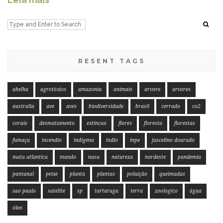
RESENT TAGS
abelha
agrotóxico
amazonia
animais
arvore
arvores
australia
ave
aves
biodiversidade
brasil
cerrado
co2
corais
desmatamento
extincao
flores
floresta
florestas
fumaça
incendio
indigena
indio
inpe
juscelino dourado
mata atlantica
mundo
nasa
natureza
nordeste
pandemia
pantanal
peixe
planta
plantas
poluição
queimadas
sao paulo
satelite
sp
tartaruga
terra
zoologico
água
óleo