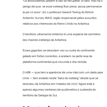
“Os ecossistemas podem e irão se recuperar, é claro, mas há o
perigo de que, se esse iceberg ficar preso, possa permanecer
lá por 10 anos”, diz o professor Geraint Tarling do British
Antarctic Survey (BAS), órgão responsável pelos assuntos
relativos aos interesses do Reino Unido na Antártica.
O território ultramarino britânico é uma espécie de cemitério
dos maiores icebergs da Antártica.
Esses gigantes se descolam vez ou outra do continente
gelado em fortes correntes, e acabam na parte rasa da
plataforma continental que circunda a ilha remota.
O A68 — que tem a aparência de uma mão com um dedo para
cima — tem andado neste “beco do iceberg” desde que se
descolou da Antártica em meados de 2017. Agora está a
apenas algumas centenas de quilômetros a sudoeste do
território da Geórgia do Sul.