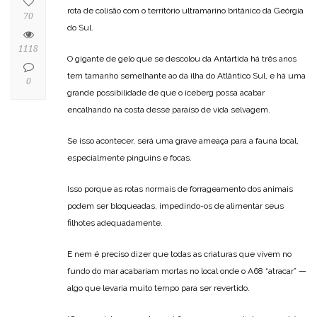
rota de colisão com o território ultramarino britânico da Geórgia
70
do Sul.
1118
O gigante de gelo que se descolou da Antártida há três anos
tem tamanho semelhante ao da ilha do Atlântico Sul, e há uma
0
grande possibilidade de que o iceberg possa acabar
encalhando na costa desse paraíso de vida selvagem.
Se isso acontecer, será uma grave ameaça para a fauna local,
especialmente pinguins e focas.
Isso porque as rotas normais de forrageamento dos animais
podem ser bloqueadas, impedindo-os de alimentar seus
filhotes adequadamente.
E nem é preciso dizer que todas as criaturas que vivem no
fundo do mar acabariam mortas no local onde o A68 “atracar” —
algo que levaria muito tempo para ser revertido.