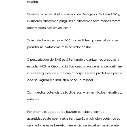
ínterim. “
Quando o colosso A38 aterrissou na Geórgia do Sul em 2004,
inúmeros filhotes de pinguins e filhotes de foca mortos foram
encontrados nas praias locais.
Com calado de cerca de 200m, o A68 tem potencial para se
prender na plataforma rasa ao redor da ilha
O pesquisador do BAS está tentando organizar recursos para
estudar A68 na Geórgia do Sul, caso o pior cenário se confirme
e o iceberg alcance uma das principais áreas produtivas para a
vida selvagem e a indústria pesqueira local.
Os impactos potenciais são diversos — e nem todos negativos,
enfatiza.
Por exemplo, os icebergs trazem consigo enormes
quantidades de poeira que fertilizarão o plâncton oceânico ao
seu redor, e esse benefício irá então se espalhar pela cadeia