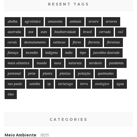
RESENT TAGS
abelha
agrotóxico
amazonia
animais
arvore
arvores
australia
ave
aves
biodiversidade
brasil
cerrado
co2
corais
desmatamento
extincao
flores
floresta
florestas
fumaça
incendio
indigena
indio
inpe
juscelino dourado
mata atlantica
mundo
nasa
natureza
nordeste
pandemia
pantanal
peixe
planta
plantas
poluição
queimadas
sao paulo
satelite
sp
tartaruga
terra
zoologico
água
óleo
CATEGORIES
Meio Ambiente
(877)