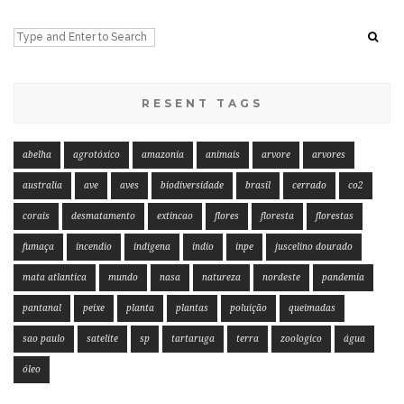
RESENT TAGS
abelha
agrotóxico
amazonia
animais
arvore
arvores
australia
ave
aves
biodiversidade
brasil
cerrado
co2
corais
desmatamento
extincao
flores
floresta
florestas
fumaça
incendio
indigena
indio
inpe
juscelino dourado
mata atlantica
mundo
nasa
natureza
nordeste
pandemia
pantanal
peixe
planta
plantas
poluição
queimadas
sao paulo
satelite
sp
tartaruga
terra
zoologico
água
óleo