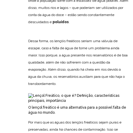
onde a população sofre com a escassez de água potável. Além
disso, muitos rios e lagos – que poderiam ser utilizados por
conta da água do doce – estão sendo constantemente
descuidados e
poluídos
.
Dessa forma, os lençóis freáticos seriam uma válvula de
escape, caso a falta de água de torne um problema ainda
maior. Isso porque, a água presente nos reservatórios é de boa
qualidade, além de não sofrerem com a questão da
evaporação. Além disso, quando há cheia em rios devido à
água da chuva, os reservatórios auxiliam para que não haja o
transbordamento.
O lençol freático é uma alternativa para a possível falta de
água no mundo.
Por mais que as águas dos lençóis freáticos sejam puras e
preservadas, ainda há chances de contaminação. Isso se