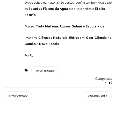
O que achou da matéria? Se gostou, confira também quais são
os
Estados Físicos da Água
e o que significa o
Efeito
Estufa
.
Fontes:
Toda Matéria
,
Alunos Online
e
Escola Kids
Imagens:
Ciências Naturais
,
Hidrosam
,
Geo
,
Ciência na
Camilo
e
Nova Escola
Por R7
lencol freatico
Compartilh
e
Post Anterior
Próximo Post