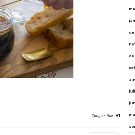
ma
ja
de
no
ou
se
ag
ju
ju
ma
Compartilhe
ab