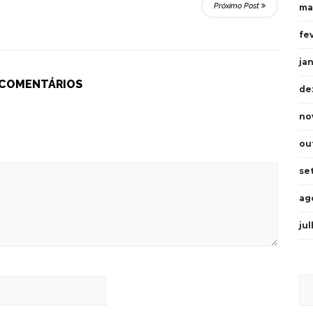
Próximo Post
ma
fe
ja
 COMENTÁRIOS
de
no
ou
se
ag
ju