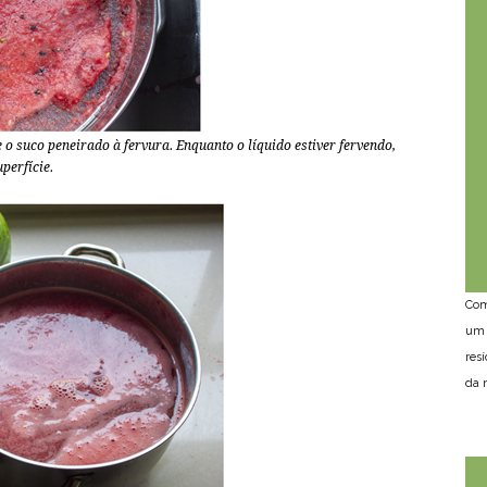
o suco peneirado à fervura. Enquanto o líquido estiver fervendo,
perfície.
Com
um 
res
da n