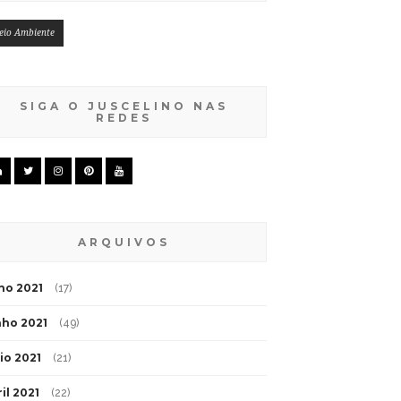
eio Ambiente
SIGA O JUSCELINO NAS
REDES
ARQUIVOS
lho 2021
(17)
nho 2021
(49)
io 2021
(21)
il 2021
(22)