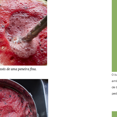
avés de uma peneira fina.
O l
amb
de 
ped