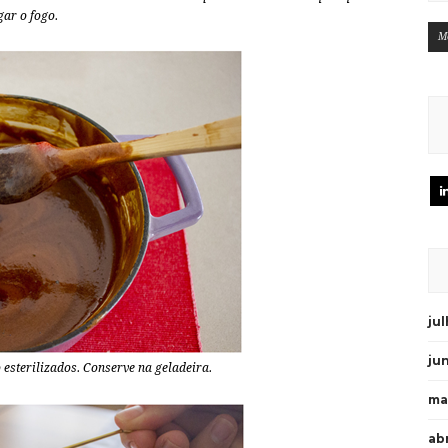
gar o fogo.
M
ju
ju
 esterilizados. Conserve na geladeira.
ma
abr