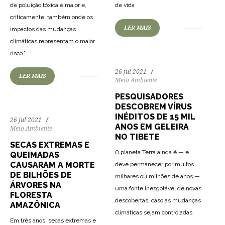
de poluição tóxica é maior e,
de vida
criticamente, também onde os
LER MAIS
impactos das mudanças
climáticas representam o maior
166
3020
0
risco.”
26 jul 2021
LER MAIS
Meio Ambiente
PESQUISADORES
DESCOBREM VÍRUS
INÉDITOS DE 15 MIL
26 jul 2021
ANOS EM GELEIRA
Meio Ambiente
NO TIBETE
SECAS EXTREMAS E
O planeta Terra ainda é — e
QUEIMADAS
CAUSARAM A MORTE
deve permanecer por muitos
DE BILHÕES DE
milhares ou milhões de anos —
ÁRVORES NA
uma fonte inesgotável de novas
FLORESTA
descobertas, caso as mudanças
AMAZÔNICA
climáticas sejam controladas.
Em três anos, secas extremas e