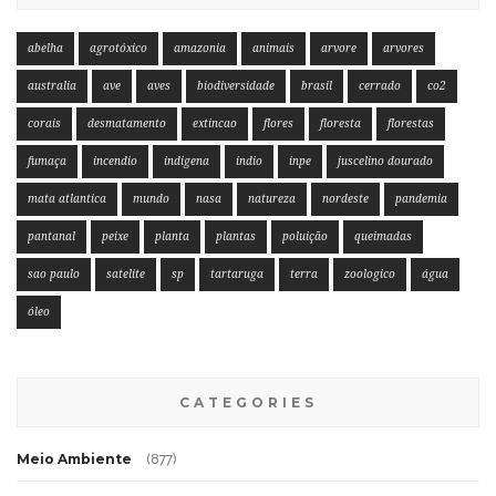
abelha
agrotóxico
amazonia
animais
arvore
arvores
australia
ave
aves
biodiversidade
brasil
cerrado
co2
corais
desmatamento
extincao
flores
floresta
florestas
fumaça
incendio
indigena
indio
inpe
juscelino dourado
mata atlantica
mundo
nasa
natureza
nordeste
pandemia
pantanal
peixe
planta
plantas
poluição
queimadas
sao paulo
satelite
sp
tartaruga
terra
zoologico
água
óleo
CATEGORIES
Meio Ambiente
(877)