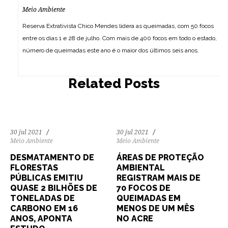
Meio Ambiente
Reserva Extrativista Chico Mendes lidera as queimadas, com 50 focos
entre os dias 1 e 28 de julho. Com mais de 400 focos em todo o estado,
número de queimadas este ano é o maior dos últimos seis anos.
247
7387
0
199
4463
0
Related Posts
30 jul 2021
30 jul 2021
Meio Ambiente
Meio Ambiente
DESMATAMENTO DE
ÁREAS DE PROTEÇÃO
FLORESTAS
AMBIENTAL
PÚBLICAS EMITIU
REGISTRAM MAIS DE
QUASE 2 BILHÕES DE
70 FOCOS DE
TONELADAS DE
QUEIMADAS EM
CARBONO EM 16
MENOS DE UM MÊS
ANOS, APONTA
NO ACRE