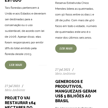
ESTUDO
Reserva Extrativista Chico
Tais florestas pertencem à
Mendes lidera as queimadas,
União e aos Estados e deveriam
com 50 focos entre os dias 1 e
ser destinadas para a
28 de julho. Com mais de 400
conservação ou o uso
focos em todo o estado, número
sustentável, de acordo com lei
de queimadas este ano é o
160
3801
0
de 2006. Apesar disso, elas
maior dos últimos seis anos.
foram responsáveis por emitir
18% do total emitido pela
LER MAIS
167
3049
0
floresta desde 2003.
LER MAIS
27 jul 2021
Meio Ambiente
GENEROSOS E
PRODUTIVOS,
27 jul 2021
Meio Ambiente
MANGUEZAIS GERAM
US$ 5 BILHÕES AO
PROJETO VAI
BRASIL
RESTAURAR 164
HECTARES DO