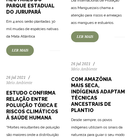
Dia Internacional de Proteção
PARQUE ESTADUAL
aos Manguezais chama a
DO JURUPARÁ
atenção para riscos e ameaças
162
3311
0
Em 4 anos serão plantadas 30
aos mangues e estuários.
mil mudas de espécies nativas
169
2845
0
da Mata Atlântica
LER MAIS
LER MAIS
26 jul 2021
Meio Ambiente
26 jul 2021
COM AMAZÔNIA
Meio Ambiente
MAIS SECA,
INDÍGENAS ADAPTAM
ESTUDO CONFIRMA
TÉCNICAS
RELAÇÃO ENTRE
ANCESTRAIS DE
POLUIÇÃO TÓXICA E
PLANTIO
RISCOS CLIMÁTICOS
À SAÚDE HUMANA
Desde sempre, os povos
“Mortes resultantes de poluição
indígenas utilizam os sinais da
são maiores onde a distribuição
natureza para guiar o seu modo
165
2991
0