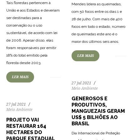
Tais florestas pertencem à
Mendes lidera as queimadas,
União e aos Estados e deveriam
com 50 focos entre os dias 1 e
ser destinadas para a
28 de julho. Com mais de 400
conservação ou o uso
focos em todo o estado, número
sustentável, de acordo com lei
de queimadas este ano é o
160
3801
0
de 2006. Apesar disso, elas
maior dos últimos seis anos.
foram responsáveis por emitir
18% do total emitido pela
LER MAIS
167
3048
0
floresta desde 2003.
LER MAIS
27 jul 2021
Meio Ambiente
GENEROSOS E
PRODUTIVOS,
27 jul 2021
Meio Ambiente
MANGUEZAIS GERAM
US$ 5 BILHÕES AO
PROJETO VAI
BRASIL
RESTAURAR 164
HECTARES DO
Dia Internacional de Proteção
PARQUE ESTADUAL