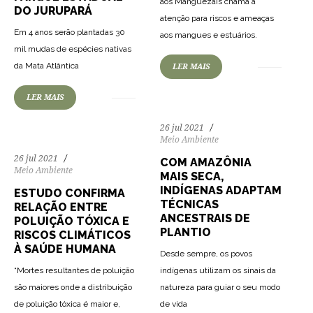
aos Manguezais chama a
DO JURUPARÁ
atenção para riscos e ameaças
162
3311
0
Em 4 anos serão plantadas 30
aos mangues e estuários.
mil mudas de espécies nativas
169
2845
0
da Mata Atlântica
LER MAIS
LER MAIS
26 jul 2021
Meio Ambiente
26 jul 2021
COM AMAZÔNIA
Meio Ambiente
MAIS SECA,
INDÍGENAS ADAPTAM
ESTUDO CONFIRMA
TÉCNICAS
RELAÇÃO ENTRE
ANCESTRAIS DE
POLUIÇÃO TÓXICA E
PLANTIO
RISCOS CLIMÁTICOS
À SAÚDE HUMANA
Desde sempre, os povos
“Mortes resultantes de poluição
indígenas utilizam os sinais da
são maiores onde a distribuição
natureza para guiar o seu modo
165
2991
0
de poluição tóxica é maior e,
de vida