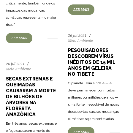
criticamente, também onde os
LER MAIS
impactos das mudanças
climáticas representam o maior
166
3020
0
risco.”
26 jul 2021
LER MAIS
Meio Ambiente
PESQUISADORES
DESCOBREM VÍRUS
INÉDITOS DE 15 MIL
26 jul 2021
ANOS EM GELEIRA
Meio Ambiente
NO TIBETE
SECAS EXTREMAS E
O planeta Terra ainda é — e
QUEIMADAS
CAUSARAM A MORTE
deve permanecer por muitos
DE BILHÕES DE
milhares ou milhões de anos —
ÁRVORES NA
uma fonte inesgotável de novas
FLORESTA
descobertas, caso as mudanças
AMAZÔNICA
climáticas sejam controladas.
Em três anos, secas extremas e
o fogo causaram a morte de
LER MAIS