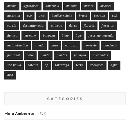
abelha
agrotóxico
amazonia
animais
arvore
arvores
australia
ave
aves
biodiversidade
brasil
cerrado
co2
corais
desmatamento
extincao
flores
floresta
florestas
fumaça
incendio
indigena
indio
inpe
juscelino dourado
mata atlantica
mundo
nasa
natureza
nordeste
pandemia
pantanal
peixe
planta
plantas
poluição
queimadas
sao paulo
satelite
sp
tartaruga
terra
zoologico
água
óleo
CATEGORIES
Meio Ambiente
(877)