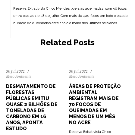
Reserva Extrativista Chico Mendes lidera as queimadas, com 50 focos
entre os dias 1 e 28 de julho. Com mais de 400 focos em todo o estado,
número de queimadas este ano é o maior dos últimos seis anos.
247
7386
0
199
4463
0
Related Posts
30 jul 2021
30 jul 2021
Meio Ambiente
Meio Ambiente
DESMATAMENTO DE
ÁREAS DE PROTEÇÃO
FLORESTAS
AMBIENTAL
PÚBLICAS EMITIU
REGISTRAM MAIS DE
QUASE 2 BILHÕES DE
70 FOCOS DE
TONELADAS DE
QUEIMADAS EM
CARBONO EM 16
MENOS DE UM MÊS
ANOS, APONTA
NO ACRE
ESTUDO
Reserva Extrativista Chico