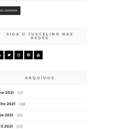
eio Ambiente
SIGA O JUSCELINO NAS
REDES
ARQUIVOS
lho 2021
(17)
nho 2021
(49)
io 2021
(21)
il 2021
(22)