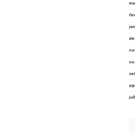
ma
fe
ja
de
no
ou
se
ag
ju