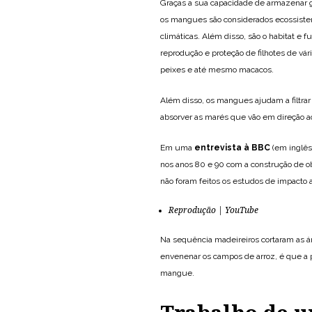
Graças a sua capacidade de armazenar 
os mangues são considerados ecossiste
climáticas. Além disso, são o habitat e 
reprodução e proteção de filhotes de vári
peixes e até mesmo macacos.
Além disso, os mangues ajudam a filtra
absorver as marés que vão em direção a
Em uma
entrevista à BBC
(em inglês
nos anos 80 e 90 com a construção de 
não foram feitos os estudos de impacto 
Reprodução | YouTube
Na sequência madeireiros cortaram as 
envenenar os campos de arroz, é que a p
mangue.