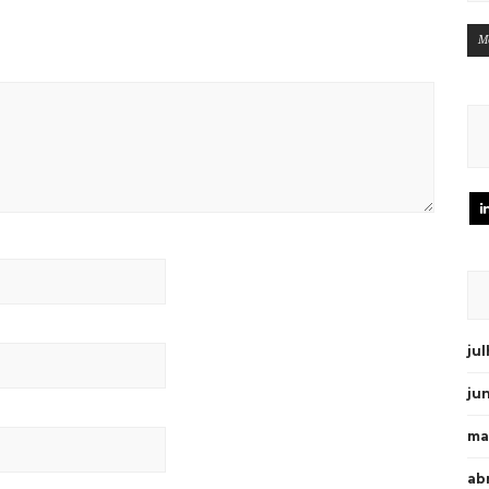
M
ju
ju
ma
abr