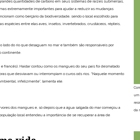
grandes quantidades de carbono em seus sistemas de raízes submersas,
mas extremamente importantes para ajudar a reduzir as mudanças
funcionam como berçário da biodiversidade, sendo o local escolhido para
as espécies entre elas aves, insetos, invertebrados, crustáceos, répteis,
r o lodo do rio que desaguam no mar e também são responsáveis por
o continente.
 e francês), Haidar contou como os mangues do seu país foi desmatado
obras que desviavam ou interrompiam o curos ods rios. “Naquele momento
ambiental, infelizmente”, lamenta ele.
Com
um 
res
árvores dos mangues e, só depois que a água salgada do mar começou a
da n
opulação local entendeu a importância de se recuperar a área de