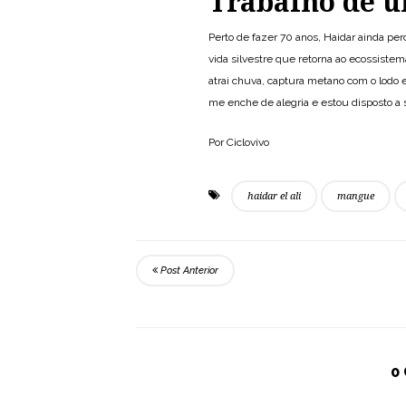
Trabalho de u
Perto de fazer 70 anos, Haidar ainda pe
vida silvestre que retorna ao ecossiste
atrai chuva, captura metano com o lodo 
me enche de alegria e estou disposto a 
Por Ciclovivo
haidar el ali
mangue
Post Anterior
0