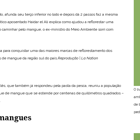
, afunda seu terço inferior no lodo e depois dá 2 passos faz a mesma
lítico aposentado Haidar el Ali explica como ajudou a reflorestar uma
 caminhar pelo mangue, o ex-ministro do Meio Ambiente sorri com
a para conquistar uma das maiores marcas de reflorestamento dos
s de mangue da região sul do país.
Reprodução | La Nation
lês, que também já respondeu pela pasta da pesca, reuniu a população
O l
sque de mangue que se estende por centenas de quilômetros quadrados –
amb
.
de 
ped
 mangues