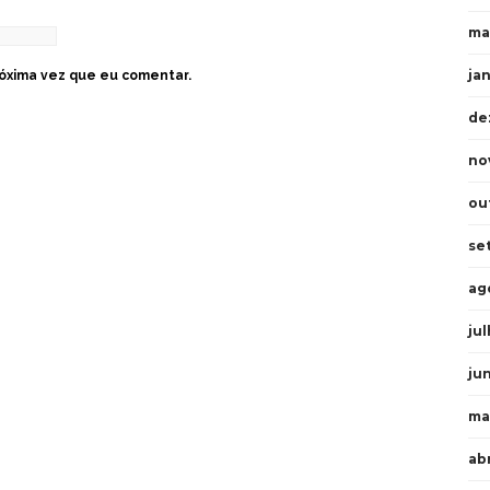
ma
ja
óxima vez que eu comentar.
de
no
ou
se
ag
ju
ju
ma
ab