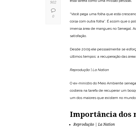
esta tarefa como uma missão pessoal.
902
“Você pega uma folha que está crescendo
0
coisa com outra folha”. É assim que o po
imensa área de mangues no Senegal. Ao
satisfação.
Desde 2009 ele pessoalmente se esforç
últimos tempos: a recuperação das área
Reprodução | La Nation
O ex-ministro do Meio Ambiente senega
costeira na tarefa de recuperar um bo
um dos maiores que existem no mundo
Importância dos
Reprodução | La Nation