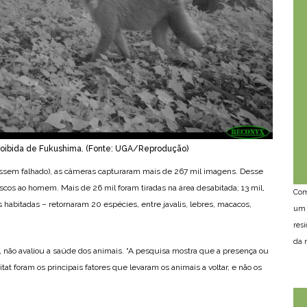
proibida de Fukushima. (Fonte: UGA/Reprodução)
essem falhado), as câmeras capturaram mais de 267 mil imagens. Desse
riscos ao homem. Mais de 26 mil foram tiradas na área desabitada; 13 mil,
Com
as habitadas – retornaram 20 espécies, entre javalis, lebres, macacos,
um 
res
da n
n, não avaliou a saúde dos animais. “A pesquisa mostra que a presença ou
at foram os principais fatores que levaram os animais a voltar, e não os