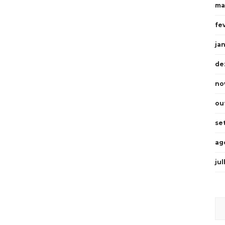
ma
fe
ja
de
no
ou
se
ag
ju