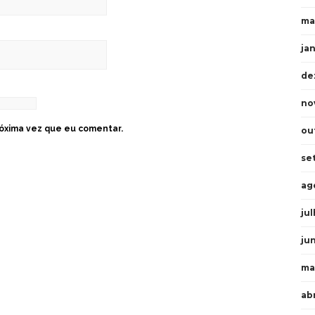
ma
ja
de
no
óxima vez que eu comentar.
ou
se
ag
ju
ju
ma
ab