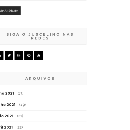
eio Ambiente
SIGA O JUSCELINO NAS
REDES
ARQUIVOS
lho 2021
(17)
nho 2021
(49)
io 2021
(21)
il 2021
(22)