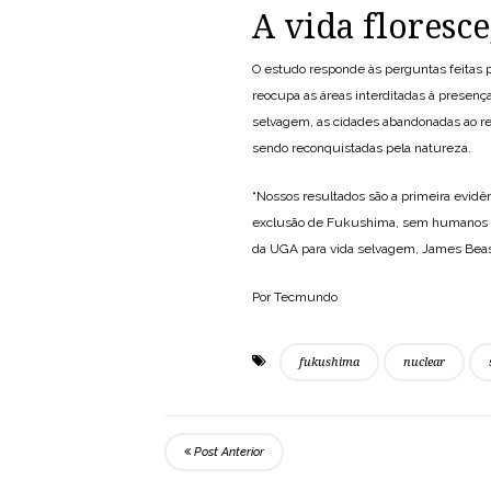
A vida floresce
O estudo responde às perguntas feitas 
reocupa as áreas interditadas à presen
selvagem, as cidades abandonadas ao r
sendo reconquistadas pela natureza.
“Nossos resultados são a primeira evid
exclusão de Fukushima, sem humanos e a
da UGA para vida selvagem, James Beas
Por Tecmundo
fukushima
nuclear
Post Anterior