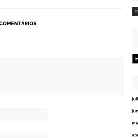
M
 COMENTÁRIOS
ju
ju
ma
abr