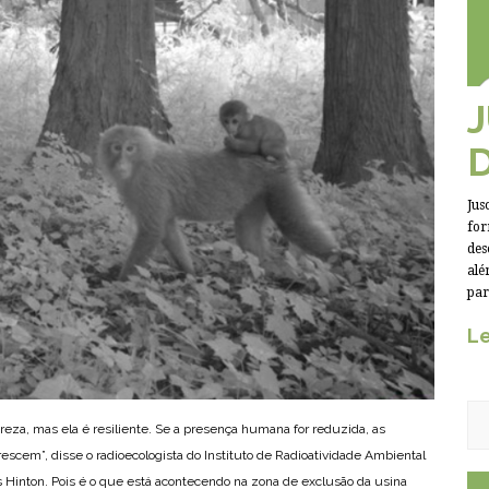
Jus
for
des
alé
par
Le
eza, mas ela é resiliente. Se a presença humana for reduzida, as
escem”, disse o radioecologista do Instituto de Radioatividade Ambiental
Hinton. Pois é o que está acontecendo na zona de exclusão da usina