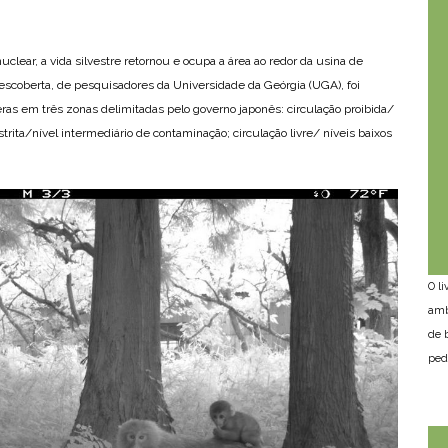
lear, a vida silvestre retornou e ocupa a área ao redor da usina de
coberta, de pesquisadores da Universidade da Geórgia (UGA), foi
eras em três zonas delimitadas pelo governo japonês: circulação proibida/
strita/nível intermediário de contaminação; circulação livre/ níveis baixos
O l
amb
de 
ped