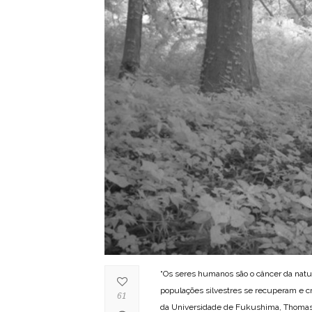
“Os seres humanos são o câncer da natur
populações silvestres se recuperam e cr
61
da Universidade de Fukushima, Thomas 