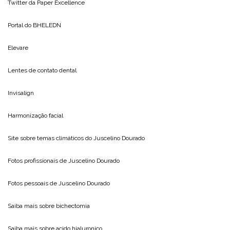
Twitter da
Paper Excellence
Portal do
BHELEDN
Elevare
Lentes de contato dental
Invisalign
Harmonização facial
Site sobre temas climáticos do
Juscelino Dourado
Fotos profissionais de
Juscelino Dourado
Fotos pessoais de
Juscelino Dourado
Saiba mais sobre
bichectomia
Saiba mais sobre
acido hialuronico