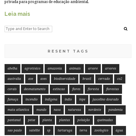
privada para programas de educação ambiental.
Leia mais
RESENT TAGS
abelha
agrotóxico
amazonia
animais
arvore
arvores
australia
ave
aves
biodiversidade
brasil
cerrado
co2
corais
desmatamento
extincao
flores
floresta
florestas
fumaça
incendio
indigena
indio
inpe
juscelino dourado
mata atlantica
mundo
nasa
natureza
nordeste
pandemia
pantanal
peixe
planta
plantas
poluição
queimadas
sao paulo
satelite
sp
tartaruga
terra
zoologico
água