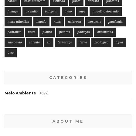
corais
desmatamento
extincao
flores
floresta
florestas
fumaça
incendio
indigena
indio
inpe
juscelino dourado
mata atlantica
mundo
nasa
natureza
nordeste
pandemia
pantanal
peixe
planta
plantas
poluição
queimadas
sao paulo
satelite
sp
tartaruga
terra
zoologico
água
óleo
CATEGORIES
Meio Ambiente
(877)
ABOUT ME