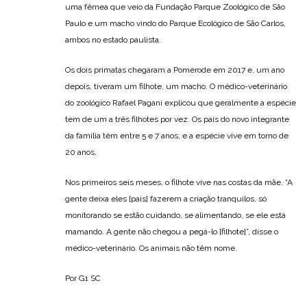
uma fêmea que veio da Fundação Parque Zoológico de São
Paulo e um macho vindo do Parque Ecológico de São Carlos,
ambos no estado paulista.
Os dois primatas chegaram a Pomerode em 2017 e, um ano
depois, tiveram um filhote, um macho. O médico-veterinário
do zoológico Rafael Pagani explicou que geralmente a espécie
tem de um a três filhotes por vez. Os pais do novo integrante
da família têm entre 5 e 7 anos, e a espécie vive em torno de
20 anos.
Nos primeiros seis meses, o filhote vive nas costas da mãe. “A
gente deixa eles [pais] fazerem a criação tranquilos, só
monitorando se estão cuidando, se alimentando, se ele está
mamando. A gente não chegou a pegá-lo [filhote]”, disse o
médico-veterinário. Os animais não têm nome.
Por G1 SC