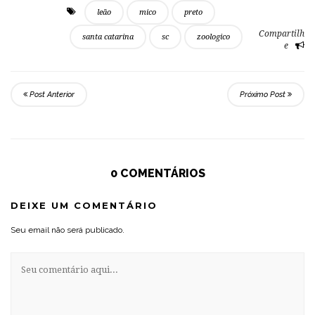
leão
mico
preto
Compartilh
santa catarina
sc
zoologico
e
Post Anterior
Próximo Post
0 COMENTÁRIOS
DEIXE UM COMENTÁRIO
Seu email não será publicado.