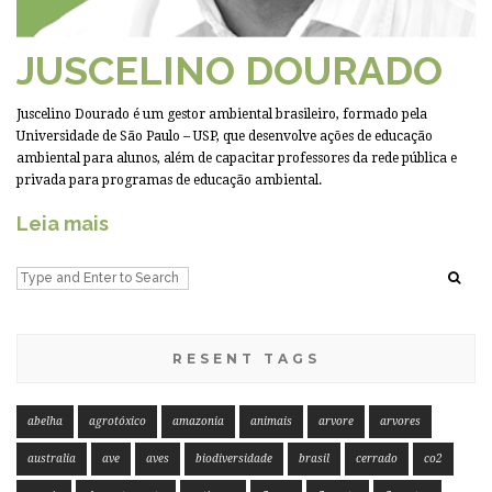
JUSCELINO DOURADO
Juscelino Dourado é um gestor ambiental brasileiro, formado pela
Universidade de São Paulo – USP, que desenvolve ações de educação
ambiental para alunos, além de capacitar professores da rede pública e
privada para programas de educação ambiental.
Leia mais
RESENT TAGS
abelha
agrotóxico
amazonia
animais
arvore
arvores
australia
ave
aves
biodiversidade
brasil
cerrado
co2