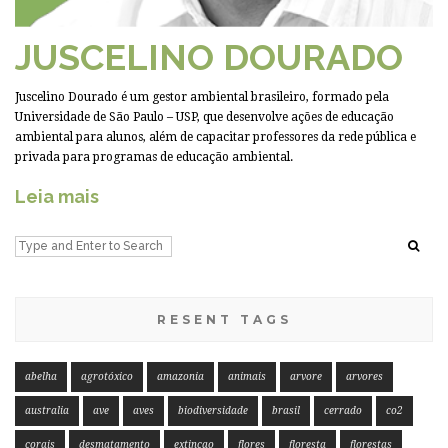
JUSCELINO DOURADO
Juscelino Dourado é um gestor ambiental brasileiro, formado pela
Universidade de São Paulo – USP, que desenvolve ações de educação
ambiental para alunos, além de capacitar professores da rede pública e
privada para programas de educação ambiental.
Leia mais
RESENT TAGS
abelha
agrotóxico
amazonia
animais
arvore
arvores
australia
ave
aves
biodiversidade
brasil
cerrado
co2
corais
desmatamento
extincao
flores
floresta
florestas