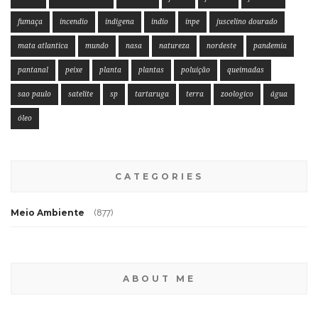
fumaça
incendio
indigena
indio
inpe
juscelino dourado
mata atlantica
mundo
nasa
natureza
nordeste
pandemia
pantanal
peixe
planta
plantas
poluição
queimadas
sao paulo
satelite
sp
tartaruga
terra
zoologico
água
óleo
CATEGORIES
Meio Ambiente
(877)
ABOUT ME