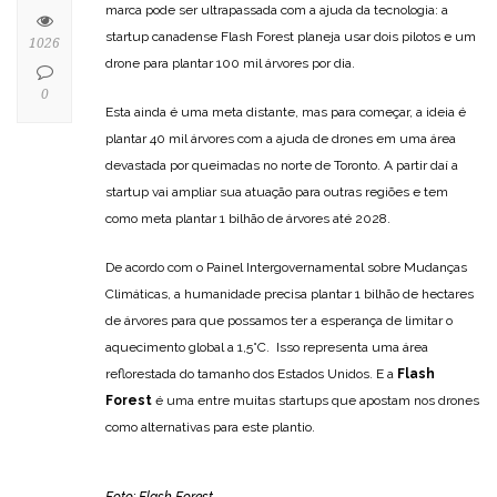
marca pode ser ultrapassada com a ajuda da tecnologia: a
startup canadense Flash Forest planeja usar dois pilotos e um
1026
drone para plantar 100 mil árvores por dia.
0
Esta ainda é uma meta distante, mas para começar, a ideia é
plantar 40 mil árvores com a ajuda de drones em uma área
devastada por queimadas no norte de Toronto. A partir daí a
startup vai ampliar sua atuação para outras regiões e tem
como meta plantar 1 bilhão de árvores até 2028.
De acordo com o Painel Intergovernamental sobre Mudanças
Climáticas, a humanidade precisa plantar 1 bilhão de hectares
de árvores para que possamos ter a esperança de limitar o
aquecimento global a 1,5°C. Isso representa uma área
reflorestada do tamanho dos Estados Unidos. E a
Flash
Forest
é uma entre muitas startups que apostam nos drones
como alternativas para este plantio.