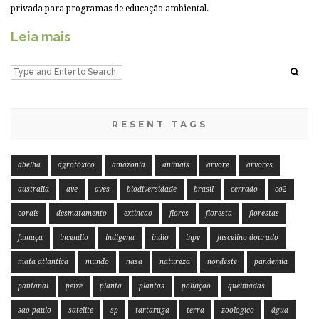
privada para programas de educação ambiental.
Leia mais
RESENT TAGS
abelha
agrotóxico
amazonia
animais
arvore
arvores
australia
ave
aves
biodiversidade
brasil
cerrado
co2
corais
desmatamento
extincao
flores
floresta
florestas
fumaça
incendio
indigena
indio
inpe
juscelino dourado
mata atlantica
mundo
nasa
natureza
nordeste
pandemia
pantanal
peixe
planta
plantas
poluição
queimadas
sao paulo
satelite
sp
tartaruga
terra
zoologico
água