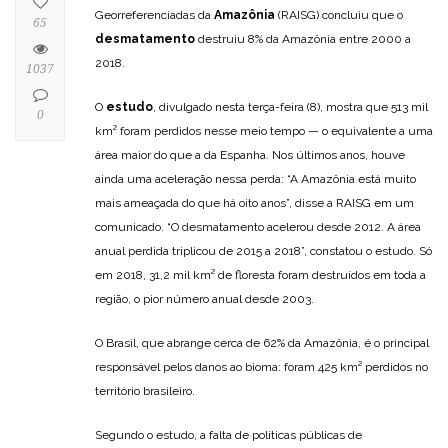
Georreferenciadas da
Amazônia
(RAISG) concluiu que o
65
desmatamento
destruiu 8% da Amazônia entre 2000 a
2018.
1037
O
estudo
, divulgado nesta terça-feira (8), mostra que 513 mil
0
km² foram perdidos nesse meio tempo — o equivalente a uma
área maior do que a da Espanha. Nos últimos anos, houve
ainda uma aceleração nessa perda: “A Amazônia está muito
mais ameaçada do que há oito anos”, disse a RAISG em um
comunicado. “O desmatamento acelerou desde 2012. A área
anual perdida triplicou de 2015 a 2018”, constatou o estudo. Só
em 2018, 31,2 mil km² de floresta foram destruídos em toda a
região, o pior número anual desde 2003.
O Brasil, que abrange cerca de 62% da Amazônia, é o principal
responsável pelos danos ao bioma: foram 425 km² perdidos no
território brasileiro.
Segundo o estudo, a falta de políticas públicas de