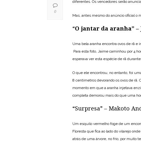
diferentes. Os vencedores serão anunci
0
Mas, antes mesmo do anúncio oficial o
“
O jantar da aranha” –
Uma bela aranha encontra ovos de rã e 
Para esta foto, Jaime caminhou por 4 ho
esperava ver esta espécie de rã durante
O que ele encontrou, no entanto, foi u
8 centímetros devorando os ovos de rã. O
momento em que a aranha injetava enzima
completa demorou mais do que uma hor
“Surpresa” – Makoto An
Um esquilo vermelho foge de um encontr
Floresta que fica ao lado do vilarejo ond
atrás de uma árvore, no frio, por muito 