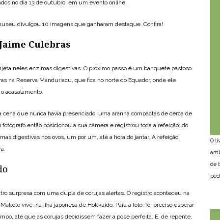
ados no dia 13 de outubro, em um evento online.
 museu divulgou 10 imagens que ganharam destaque. Confira!
 Jaime Culebras
injeta neles enzimas digestivas. O próximo passo é um banquete pastoso.
ras na Reserva Manduriacu, que fica no norte do Equador, onde ele
 o acasalamento.
ma cena que nunca havia presenciado: uma aranha compactas de cerca de
 fotógrafo então posicionou a sua câmera e registrou toda a refeição: do
s digestivas nos ovos, um por um, até a hora do jantar. A refeição
O l
a.
amb
de 
do
ped
o surpresa com uma dupla de corujas alertas. O registro aconteceu na
e Makoto vive, na ilha japonesa de Hokkaido. Para a foto, foi preciso esperar
tempo, até que as corujas decidissem fazer a pose perfeita. E, de repente,