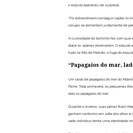
o esquilo apareceu de surpresa.
“Foi extraordinário conseguir captar os
corujas se alimentam justamente de peq
A curiosidade do bichinho fez com que e
atacá-lo, apenas observaram. O esquilo ap
tudo na foto de Makoto: a fuga do esqui
“Papagaios do mar, lad
Um casal de papagaios do mar do Atlânti
Farne. Toda primavera, as pequenas ilha
eles os papagaios do mar.
Durante o inverno, suas penas ficam Neg
ganham contornos em volta dos olhos e c
cada indivíduo tenha uma identidade in