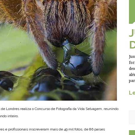
Jus
for
des
alé
par
Le
 de Londres realiza o Concurso de Fotografia da Vida Selvagem, reunindo
do inteiro.
s e profissionais inscreveram mais de 49 mil fotos, de 86 países