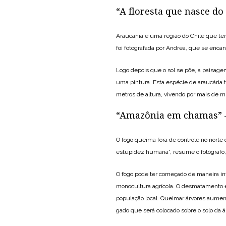
“A floresta que nasce do
Araucania é uma região do Chile que te
foi fotografada por Andrea, que se enc
Logo depois que o sol se põe, a paisage
uma pintura. Esta espécie de araucária 
metros de altura, vivendo por mais de mi
“Amazônia em chamas” –
O fogo queima fora de controle no nort
estupidez humana”, resume o fotógrafo
O fogo pode ter começado de maneira int
monocultura agrícola. O desmatamento 
população local. Queimar árvores aument
gado que será colocado sobre o solo da 