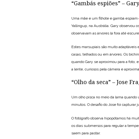
“Gambás espiões” – Gar
Uma mãe e um filhote e gambá espiam 
Yallingup, na Austrália. Gary observou 
observavam as árvores lá fora até escure
Estes marsupiais são muito adaptáveis
casas, telhados ou em árvores. Os bic
quando Gary se aproximou para a foto,
a lente, curiosos pela câmera e aproxima
“Olho da seca” – Jose Fr
Um olho pisca no meio da lama quando u
minutos. O desafio do Jose foi captura
O fotógrafo observa hipopótamos há mui
os dias submersos para regular a tempera
saem para pastar.