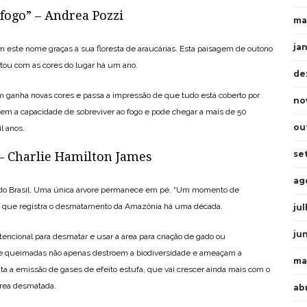
 fogo” – Andrea Pozzi
ma
ja
m este nome graças à sua floresta de araucárias. Esta paisagem de outono
antou com as cores do lugar há um ano.
de
m ganha novas cores e passa a impressão de que tudo está coberto por
no
tem a capacidade de sobreviver ao fogo e pode chegar a mais de 50
ou
l anos.
se
 Charlie Hamilton James
ag
e do Brasil. Uma única árvore permanece em pé. “Um momento de
, que registra o desmatamento da Amazônia há uma década.
ju
ju
encional para desmatar e usar a área para criação de gado ou
e queimadas não apenas destroem a biodiversidade e ameaçam a
ma
a a emissão de gases de efeito estufa, que vai crescer ainda mais com o
área desmatada.
ab