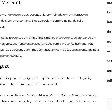
y Meredith
ma
fe
o mundo desde o seu esconderijo, um telhado em um parque de
os dois por uma semana. Eles apareciam sempre no por do sol e
ja
cer.
de
 e estão presentes em ambientes urbanos e selvagens, se abrigando em
no
hinhos provavelmente estão acostumados com a presença humana, pois
 eles não se esconderam, mas continuaram com as cabeças apontando para
ou
ção do fotógrafo.
se
agozo
ag
m hipopótamo emerge para respirar – o que acontece a cada 3 ou 5
ju
r justamente o momento em que o olho se abre.
tos anos na Reserva Nacional Maasai Mara do Quênia. Os animais passam
tura do corpo e proteger a pele sensível do sol. Durante as noites, eles