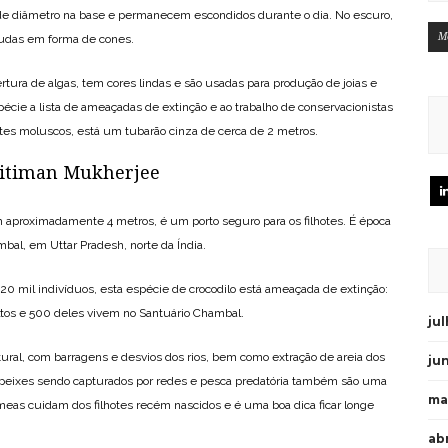
de diâmetro na base e permanecem escondidos durante o dia. No escuro,
M
udas em forma de cones.
tura de algas, tem cores lindas e são usadas para produção de joias e
pécie a lista de ameaçadas de extinção e ao trabalho de conservacionistas
tes moluscos, está um tubarão cinza de cerca de 2 metros.
ritiman Mukherjee
m aproximadamente 4 metros, é um porto seguro para os filhotes. É época
bal, em Uttar Pradesh, norte da Índia.
0 mil indivíduos, esta espécie de crocodilo está ameaçada de extinção:
tos e 500 deles vivem no Santuário Chambal.
ju
ural, com barragens e desvios dos rios, bem como extração de areia dos
ju
 os peixes sendo capturados por redes e pesca predatória também são uma
ma
eas cuidam dos filhotes recém nascidos e é uma boa dica ficar longe
abr