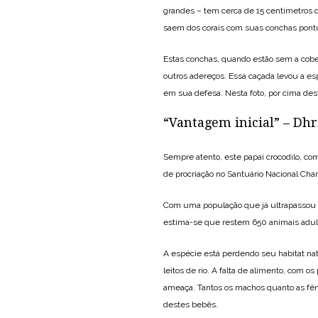
grandes – tem cerca de 15 centímetros 
saem dos corais com suas conchas pont
Estas conchas, quando estão sem a cober
outros adereços. Essa caçada levou a es
em sua defesa. Nesta foto, por cima des
“Vantagem inicial” – Dh
Sempre atento, este papai crocodilo, co
de procriação no Santuário Nacional Cham
Com uma população que já ultrapassou 2
estima-se que restem 650 animais adul
A espécie está perdendo seu habitat nat
leitos de rio. A falta de alimento, com
ameaça. Tantos os machos quanto as fêm
destes bebês.