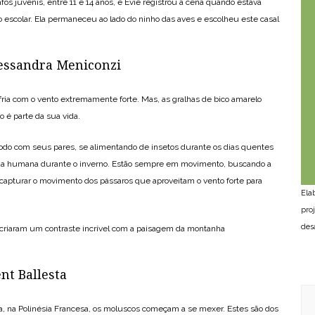
afos juvenis, entre 11 e 14 anos, e Evie registrou a cena quando estava
o escolar. Ela permaneceu ao lado do ninho das aves e escolheu este casal
lessandra Meniconzi
ofria com o vento extremamente forte. Mas, as gralhas de bico amarelo
o é parte da sua vida.
odo com seus pares, se alimentando de insetos durante os dias quentes
ida humana durante o inverno. Estão sempre em movimento, buscando a
 capturar o movimento dos pássaros que aproveitam o vento forte para
Ela
pro
des
 criaram um contraste incrível com a paisagem da montanha
nt Ballesta
a, na Polinésia Francesa, os moluscos começam a se mexer. Estes são dos