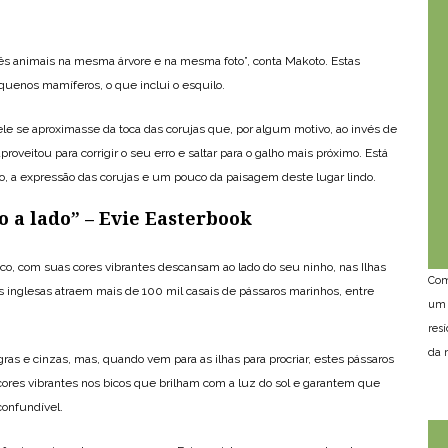
 três animais na mesma árvore e na mesma foto”, conta Makoto. Estas
uenos mamíferos, o que inclui o esquilo.
le se aproximasse da toca das corujas que, por algum motivo, ao invés de
roveitou para corrigir o seu erro e saltar para o galho mais próximo. Está
lo, a expressão das corujas e um pouco da paisagem deste lugar lindo.
o a lado” – Evie Easterbook
co, com suas cores vibrantes descansam ao lado do seu ninho, nas Ilhas
Com
s inglesas atraem mais de 100 mil casais de pássaros marinhos, entre
um 
res
da n
ras e cinzas, mas, quando vem para as ilhas para procriar, estes pássaros
ores vibrantes nos bicos que brilham com a luz do sol e garantem que
confundível.