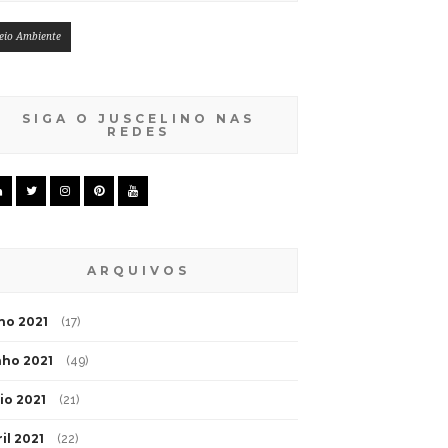
eio Ambiente
SIGA O JUSCELINO NAS
REDES
ARQUIVOS
lho 2021
(17)
nho 2021
(49)
io 2021
(21)
il 2021
(22)