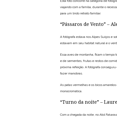
Esta foto concorre na categoria de fotógr
viajando com a família, durante o recess
para um lindo retrato familiar.
“Pássaros de Vento” – A
A fotógrafa estava nos Alpes Suíços e s
estavam em seu habitat natural e o vent
Essa aves de montanha, ficam o tempo t
e de sementes, frutas e restos de com
próxima refeição. A fotógrafa conseguiu
fazer manobras.
As patas vermelhas e os bicos amarelos
monocromática.
“Turno da noite” – Laure
Com a chegada da noite, no Atol Fakarav