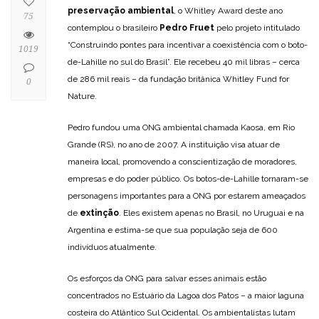
preservação ambiental
, o Whitley Award deste ano
75
contemplou o brasileiro
Pedro Fruet
pelo projeto intitulado
“Construindo pontes para incentivar a coexistência com o boto-
1019
de-Lahille no sul do Brasil”. Ele recebeu 40 mil libras – cerca
de 286 mil reais – da fundação britânica Whitley Fund for
0
Nature.
Pedro fundou uma ONG ambiental chamada Kaosa, em Rio
Grande (RS), no ano de 2007. A instituição visa atuar de
maneira local, promovendo a conscientização de moradores,
empresas e do poder público. Os botos-de-Lahille tornaram-se
personagens importantes para a ONG por estarem ameaçados
de
extinção
. Eles existem apenas no Brasil, no Uruguai e na
Argentina e estima-se que sua população seja de 600
indivíduos atualmente.
Os esforços da ONG para salvar esses animais estão
concentrados no Estuário da Lagoa dos Patos – a maior laguna
costeira do Atlântico Sul Ocidental. Os ambientalistas lutam