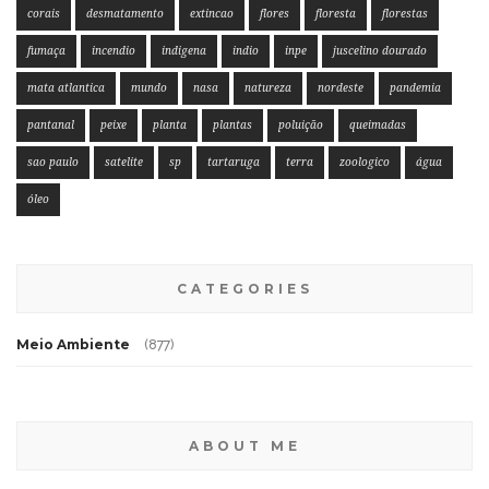
corais
desmatamento
extincao
flores
floresta
florestas
fumaça
incendio
indigena
indio
inpe
juscelino dourado
mata atlantica
mundo
nasa
natureza
nordeste
pandemia
pantanal
peixe
planta
plantas
poluição
queimadas
sao paulo
satelite
sp
tartaruga
terra
zoologico
água
óleo
CATEGORIES
Meio Ambiente
(877)
ABOUT ME