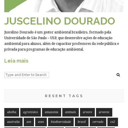
JUSCELINO DOURADO
Juscelino Dourado é um gestor ambiental brasileiro, formado pela
Universidade de São Paulo – USP, que desenvolve ações de educação
ambiental para alunos, além de capacitar professores da rede pública e
privada para programas de educação ambiental.
Leia mais
RESENT TAGS
abelha
agrotóxico
amazonia
animais
arvore
arvores
australia
ave
aves
biodiversidade
brasil
cerrado
co2