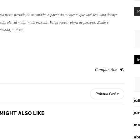
M
ório nesse período de queimada, a partir do momento que você tem uma doença
ada, ela vai matar mais pessoas. Vai provocar piora de pessoas. Então é
eimada]”, disse.
Compartilhe
Próximo Post
ju
ju
MIGHT ALSO LIKE
ma
abr