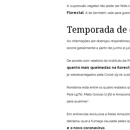
A supressão vegetal não pode ser feita c
Florestal
. A lei também vale para gran
Temporada de
As internações por doenças respiratóri
ocorre geralmente a partir de junho e jul
De acordo com relatório do Instituto de
quanto mais queimadas na floresta
já sobrecarregados pela Covid-19 irá su
Rondônia está entre os quatro estados 
Pará (42%), Mato Grosso (23%) e Amazona
para queimar”.
Em entrevista exclusiva à Rede Amazôni
declarou que a fumaça causada pelas 
e o novo coronavírus
.