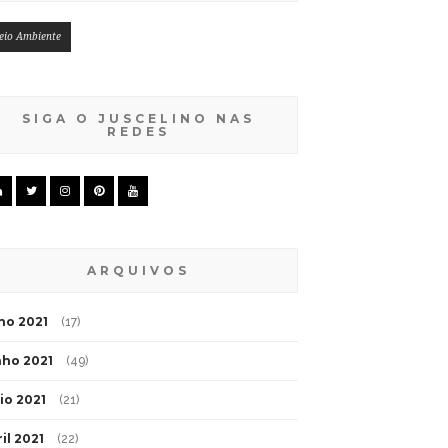
eio Ambiente
SIGA O JUSCELINO NAS
REDES
ARQUIVOS
lho 2021
(17)
nho 2021
(49)
io 2021
(21)
il 2021
(22)