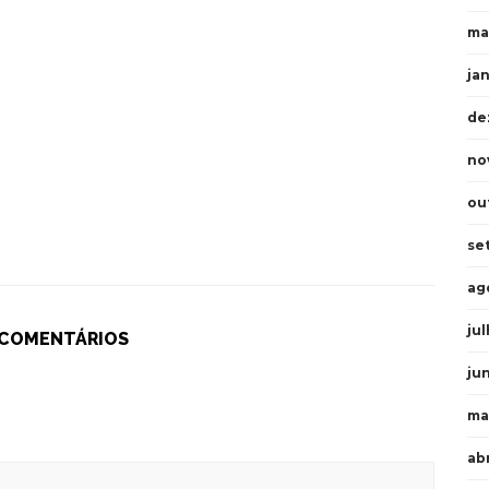
ma
ja
de
no
ou
se
ag
ju
 COMENTÁRIOS
ju
ma
ab