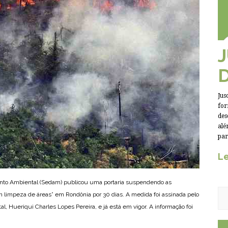
Jus
for
des
alé
par
Le
ento Ambiental (Sedam) publicou uma portaria suspendendo as
 limpeza de áreas” em Rondônia por 30 dias. A medida foi assinada pelo
, Hueriqui Charles Lopes Pereira, e já está em vigor. A informação foi