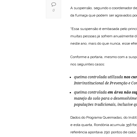
A suspensão, segundo o coordenador de 
0
da fumaça que podem ser agravados po
“Essa suspensão é embasada pelo princ
muitas pessoas já sofrem anualmente d
neste ano, mais do que nunca, esse efei
Conforme a portaria, mesmo com a suspen
nos seguintes casos:
queima controlada utilizada
nos cu
Interinstitucional de Prevenção e C
queima controlada
em área não sup
manejo do solo para o desenvolvimen
populações tradicionais, inclusive q
Dados do Programa Queimadas, do Instit
e esta quarta, Rondônia acumula 356 fo
referência apontava 290 pontos de calor