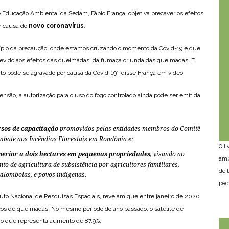
Educação Ambiental da Sedam, Fábio França, objetiva precaver os efeitos
r causa do
novo coronavírus
.
ípio da precaução, onde estamos cruzando o momento da Covid-19 e que
evido aos efeitos das queimadas, da fumaça oriunda das queimadas. E
to pode se agravado por causa da Covid-19”, disse França em vídeo.
são, a autorização para o uso do fogo controlado ainda pode ser emitida
rsos de capacitação
promovidos pelas entidades membros do Comitê
ombate aos Incêndios Florestais em Rondônia e;
O l
erior a dois hectares em pequenas propriedades
, visando ao
amb
to de agricultura de subsistência por agricultores familiares,
de 
uilombolas, e povos indígenas.
ped
uto Nacional de Pesquisas Espaciais, revelam que entre janeiro de 2020
cos de queimadas. No mesmo período do ano passado, o satélite de
, o que representa aumento de 87,9%.