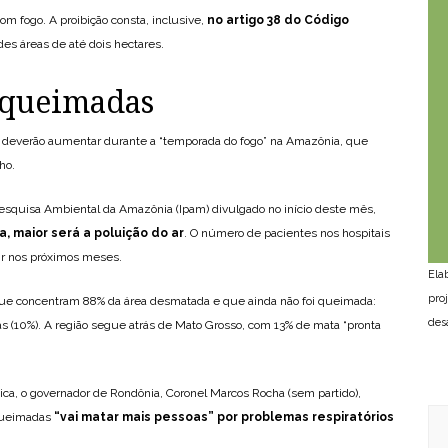
om fogo. A proibição consta, inclusive,
no artigo 38 do Código
des áreas de até dois hectares.
 queimadas
as deverão aumentar durante a “temporada do fogo” na Amazônia, que
ho.
 Pesquisa Ambiental da Amazônia (Ipam) divulgado no início deste mês,
, maior será a poluição do ar
. O número de pacientes nos hospitais
bir nos próximos meses.
Ela
pro
que concentram 88% da área desmatada e que ainda não foi queimada:
des
s (10%). A região segue atrás de Mato Grosso, com 13% de mata “pronta
ca, o governador de Rondônia, Coronel Marcos Rocha (sem partido),
queimadas
“vai matar mais pessoas” por problemas respiratórios