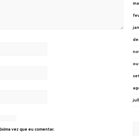
ma
fe
ja
de
no
ou
se
ag
ju
óxima vez que eu comentar.