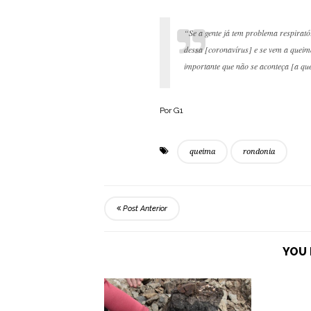
“Se a gente já tem problema respirat
dessa [coronavírus] e se vem a queim
importante que não se aconteça [a qu
Por G1
queima
rondonia
Post Anterior
YOU 