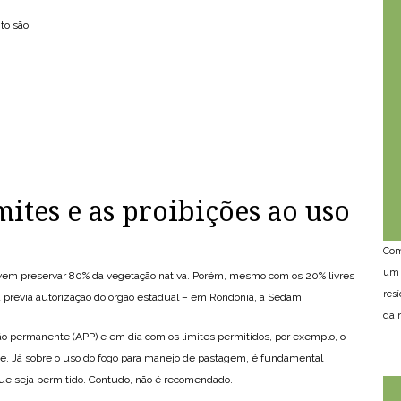
to são:
mites e as proibições ao uso
Com
um 
vem preservar 80% da vegetação nativa. Porém, mesmo com os 20% livres
res
ia prévia autorização do órgão estadual – em Rondônia, a Sedam.
da n
ão permanente (APP) e em dia com os limites permitidos, por exemplo, o
de. Já sobre o uso do fogo para manejo de pastagem, é fundamental
ue seja permitido. Contudo, não é recomendado.