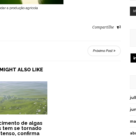
ar a produção agrícola
M
Compartilhe
Próximo Post
MIGHT ALSO LIKE
ju
ju
ma
cimento de algas
s tem se tornado
ntenso, confirma
abr