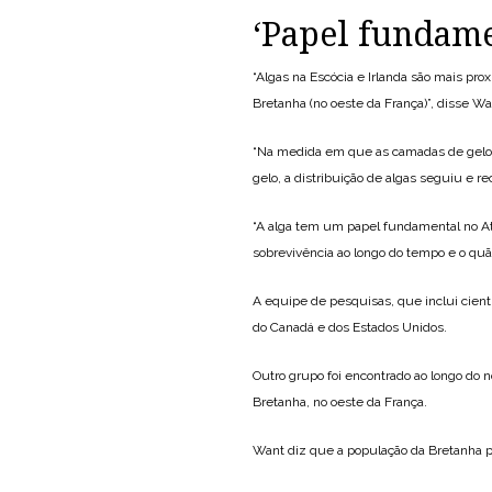
‘Papel fundame
“Algas na Escócia e Irlanda são mais pr
Bretanha (no oeste da França)”, disse W
“Na medida em que as camadas de gelo se
gelo, a distribuição de algas seguiu e re
“A alga tem um papel fundamental no Atl
sobrevivência ao longo do tempo e o quã
A equipe de pesquisas, que inclui cient
do Canadá e dos Estados Unidos.
Outro grupo foi encontrado ao longo do n
Bretanha, no oeste da França.
Want diz que a população da Bretanha p