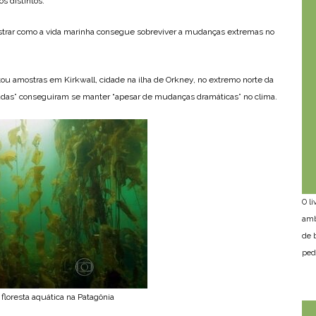
s distintos.
strar como a vida marinha consegue sobreviver a mudanças extremas no
ou amostras em Kirkwall, cidade na ilha de Orkney, no extremo norte da
iadas” conseguiram se manter “apesar de mudanças dramáticas” no clima.
O l
amb
de 
ped
loresta aquática na Patagônia