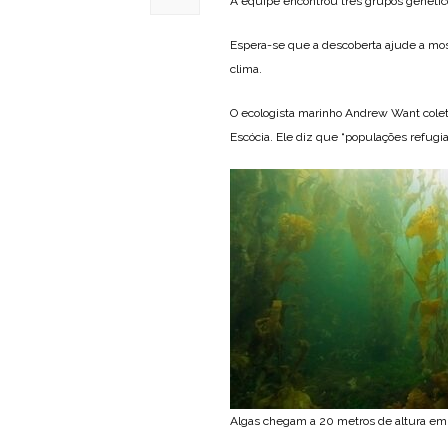
A equipe encontrou três grupos genético
Espera-se que a descoberta ajude a mo
clima.
O ecologista marinho Andrew Want colet
Escócia. Ele diz que “populações refug
Algas chegam a 20 metros de altura em f