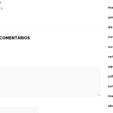
o
ma
19
ja
de
no
 COMENTÁRIOS
ou
se
ag
ju
ju
ma
ab