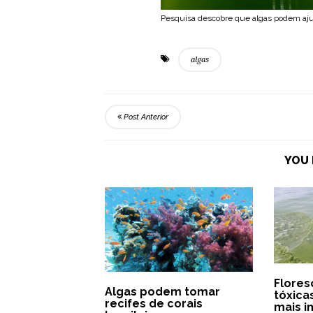
Pesquisa descobre que algas podem ajud
algas
Post Anterior
YOU 
Flores
Algas podem tomar
tóxica
recifes de corais
mais i