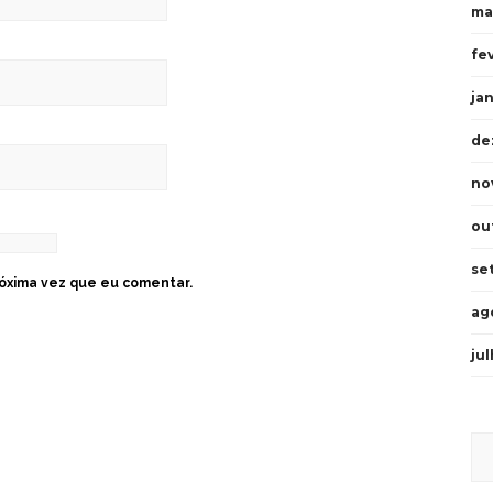
ma
fe
ja
de
no
ou
se
óxima vez que eu comentar.
ag
ju