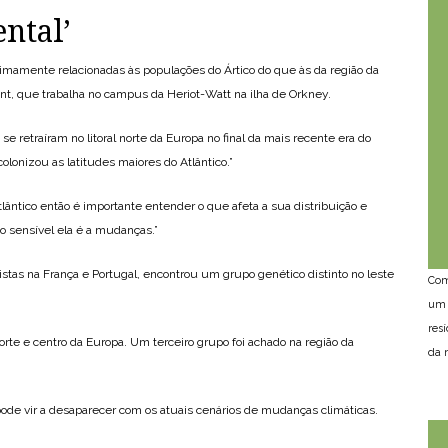
ntal’
oximamente relacionadas às populações do Ártico do que às da região da
ant, que trabalha no campus da Heriot-Watt na ilha de Orkney.
 retraíram no litoral norte da Europa no final da mais recente era do
colonizou as latitudes maiores do Atlântico.”
ântico então é importante entender o que afeta a sua distribuição e
o sensível ela é a mudanças.”
istas na França e Portugal, encontrou um grupo genético distinto no leste
Com
um 
res
orte e centro da Europa. Um terceiro grupo foi achado na região da
da n
ode vir a desaparecer com os atuais cenários de mudanças climáticas.