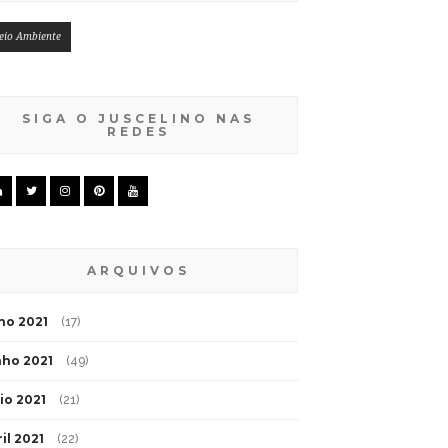
eio Ambiente
SIGA O JUSCELINO NAS
REDES
ARQUIVOS
lho 2021
(17)
nho 2021
(49)
io 2021
(21)
il 2021
(22)