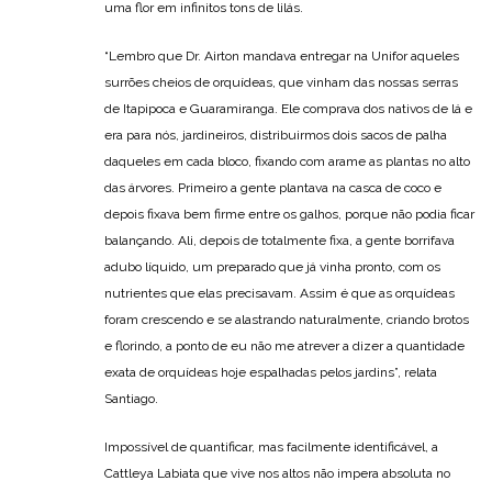
uma flor em infinitos tons de lilás.
“Lembro que Dr. Airton mandava entregar na Unifor aqueles
surrões cheios de orquídeas, que vinham das nossas serras
de Itapipoca e Guaramiranga. Ele comprava dos nativos de lá e
era para nós, jardineiros, distribuirmos dois sacos de palha
daqueles em cada bloco, fixando com arame as plantas no alto
das árvores. Primeiro a gente plantava na casca de coco e
depois fixava bem firme entre os galhos, porque não podia ficar
balançando. Ali, depois de totalmente fixa, a gente borrifava
adubo líquido, um preparado que já vinha pronto, com os
nutrientes que elas precisavam. Assim é que as orquídeas
foram crescendo e se alastrando naturalmente, criando brotos
e florindo, a ponto de eu não me atrever a dizer a quantidade
exata de orquídeas hoje espalhadas pelos jardins”, relata
Santiago.
Impossível de quantificar, mas facilmente identificável, a
Cattleya Labiata que vive nos altos não impera absoluta no