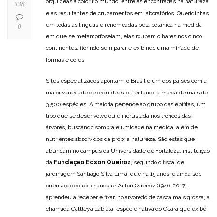
orquídeas a colorir o mundo, entre as encontradas na natureza
938
e as resultantes de cruzamentos em laboratórios. Queridinhas
em todas as línguas e renomeadas pela botânica na medida
0
em que se metamorfoseiam, elas roubam olhares nos cinco
continentes, florindo sem parar e exibindo uma miríade de
formas e cores.
Sites especializados apontam: o Brasil é um dos países com a
maior variedade de orquídeas, ostentando a marca de mais de
3.500 espécies. A maioria pertence ao grupo das epífitas, um
tipo que se desenvolve ou é incrustada nos troncos das
árvores, buscando sombra e umidade na medida, além de
nutrientes absorvidos da própria natureza. São estas que
abundam no campus da Universidade de Fortaleza, instituição
da
Fundaçao Edson Queiroz
, segundo o fiscal de
jardinagem Santiago Silva Lima, que há 15 anos, e ainda sob
orientação do ex-chanceler Airton Queiroz (1946-2017),
aprendeu a receber e fixar, no arvoredo de casca mais grossa, a
chamada Cattleya Labiata, espécie nativa do Ceará que exibe