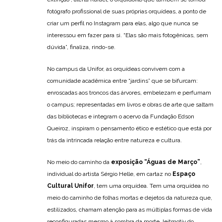
fotógrafo profissional de suas próprias orquídeas, a ponto de
criar um perfil no Instagram para elas, algo que nunca se
interessou em fazer para si. “Elas são mais fotogênicas, sem
dúvida”, finaliza, rindo-se.
No campus da Unifor, as orquídeas convivem com a
comunidade acadêmica entre “jardins” que se bifurcam:
enroscadas aos troncos das árvores, embelezam e perfumam
o campus; representadas em livros e obras de arte que saltam
das bibliotecas e integram o acervo da Fundação Edson
Queiroz, inspiram o pensamento ético e estético que está por
trás da intrincada relação entre natureza e cultura.
No meio do caminho da
exposição “Águas de Março”
,
individual do artista Sérgio Helle, em cartaz no
Espaço
Cultural Unifor
, tem uma orquídea. Tem uma orquídea no
meio do caminho de folhas mortas e dejetos da natureza que,
estilizados, chamam atenção para as múltiplas formas de vida
reconfiguradas mesmo à sombra da morte, leitmotiv do