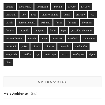
abelha
agrotóxico
amazonia
animais
arvore
arvores
australia
ave
aves
biodiversidade
brasil
cerrado
co2
corais
desmatamento
extincao
flores
floresta
florestas
fumaça
incendio
indigena
indio
inpe
juscelino dourado
mata atlantica
mundo
nasa
natureza
nordeste
pandemia
pantanal
peixe
planta
plantas
poluição
queimadas
sao paulo
satelite
sp
tartaruga
terra
zoologico
água
óleo
CATEGORIES
Meio Ambiente
(877)