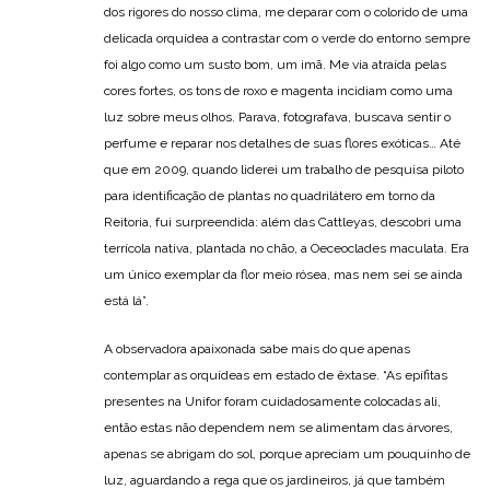
dos rigores do nosso clima, me deparar com o colorido de uma
delicada orquídea a contrastar com o verde do entorno sempre
foi algo como um susto bom, um imã. Me via atraída pelas
cores fortes, os tons de roxo e magenta incidiam como uma
luz sobre meus olhos. Parava, fotografava, buscava sentir o
perfume e reparar nos detalhes de suas flores exóticas… Até
que em 2009, quando liderei um trabalho de pesquisa piloto
para identificação de plantas no quadrilátero em torno da
Reitoria, fui surpreendida: além das Cattleyas, descobri uma
terrícola nativa, plantada no chão, a Oeceoclades maculata. Era
um único exemplar da flor meio rósea, mas nem sei se ainda
está lá”.
A observadora apaixonada sabe mais do que apenas
contemplar as orquídeas em estado de êxtase. “As epífitas
presentes na Unifor foram cuidadosamente colocadas ali,
então estas não dependem nem se alimentam das árvores,
apenas se abrigam do sol, porque apreciam um pouquinho de
luz, aguardando a rega que os jardineiros, já que também