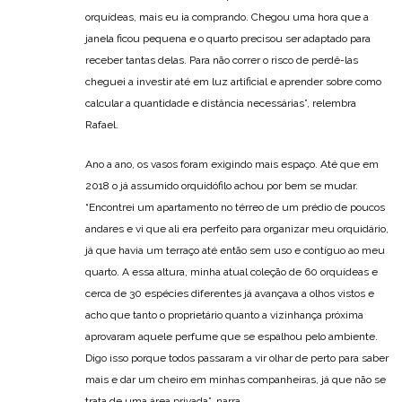
orquídeas, mais eu ia comprando. Chegou uma hora que a
janela ficou pequena e o quarto precisou ser adaptado para
receber tantas delas. Para não correr o risco de perdê-las
cheguei a investir até em luz artificial e aprender sobre como
calcular a quantidade e distância necessárias”, relembra
Rafael.
Ano a ano, os vasos foram exigindo mais espaço. Até que em
2018 o já assumido orquidófilo achou por bem se mudar.
“Encontrei um apartamento no térreo de um prédio de poucos
andares e vi que ali era perfeito para organizar meu orquidário,
já que havia um terraço até então sem uso e contíguo ao meu
quarto. A essa altura, minha atual coleção de 60 orquídeas e
cerca de 30 espécies diferentes já avançava a olhos vistos e
acho que tanto o proprietário quanto a vizinhança próxima
aprovaram aquele perfume que se espalhou pelo ambiente.
Digo isso porque todos passaram a vir olhar de perto para saber
mais e dar um cheiro em minhas companheiras, já que não se
trata de uma área privada”, narra.