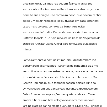
precisam de água, mas não podem ficar com as raízes
encharcadas. Por isso elas estão sobre casca de coco, o que
permite sua aeração. São como um bebê, que devem banhar-
se de um solzinho fraco e, se cultivadas em casa, estar em
vasos mais porosos, como os de barro, para evitar
encharcamento”, indica Fernanda, ela própria dona de uma
Cattleya leopoldi que hoje repousa na Casa de Vegetação do
curso de Arquitetura da Unifor para renovados cuidados e
mimos.
Particularmente e bem no íntimo, orquídeas também lhe
perfumaram as amizades. “Se antes da pandemia elas me
sensibilizavam por sua extrema beleza, hoje ainda me trazem
à memória uma flor querida, falecida recentemente, a Bia,
Beatriz Perlingeiro, que também passou pelos jardins da
Universidade em suas andanças, durante a graduação em
Belas Artes e nas exposições nas quais colaborou. Ela as
amava e tinha uma bela coleção delas ornamentando os
jardins e até os banheiros da sua Galeria Multiarte… Por isso é