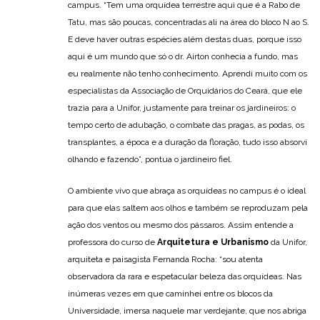
campus. “Tem uma orquídea terrestre aqui que é a Rabo de
Tatu, mas são poucas, concentradas ali na área do bloco N ao S.
E deve haver outras espécies além destas duas, porque isso
aqui é um mundo que só o dr. Airton conhecia a fundo, mas
eu realmente não tenho conhecimento. Aprendi muito com os
especialistas da Associação de Orquidários do Ceará, que ele
trazia para a Unifor, justamente para treinar os jardineiros: o
tempo certo de adubação, o combate das pragas, as podas, os
transplantes, a época e a duração da floração, tudo isso absorvi
olhando e fazendo”, pontua o jardineiro fiel.
O ambiente vivo que abraça as orquídeas no campus é o ideal
para que elas saltem aos olhos e também se reproduzam pela
ação dos ventos ou mesmo dos pássaros. Assim entende a
professora do curso de
Arquitetura e Urbanismo
da Unifor,
arquiteta e paisagista Fernanda Rocha: “sou atenta
observadora da rara e espetacular beleza das orquídeas. Nas
inúmeras vezes em que caminhei entre os blocos da
Universidade, imersa naquele mar verdejante, que nos abriga