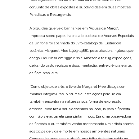
conjunto de obras expostas e subdivididas em duas mostras:
Paradisus e Resurgentis.
A orquídea que veio banhar-se em “Águas de Março”,
impressa sobre papel, habita a biblioteca de Acervos Especiais
da Unifor e foi apanhada do livro-catálogo da ilustradora
botânica Margaret Mee (1909-1988), pesquisadora inglesa que
chegou ao Brasil em 1952 e só à Amazônia fez 15 expedições,
deixando vasto registro e documentação, entre ciência e arte,
da flora brasileira.
“Como objeto de arte, o livro de Margaret Mee dialoga com
minhas infogravuras, pinturas e instalações porque ela
também encontra na natureza sua forma de expressão
artística. Mee fazia seus desenhos no local, ia para a floresta
com lápis e aquarela para pintar in loco. Era uma observadora
da floresta e eu também venho me tornando um artista atento
aos ciclos de vida e morte em nossos ambientes naturais.
Comecei levando para o ateliê uma folha de torém caída no