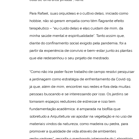
Para Rafael, suas orquídeas e o cultivo delas, iniciado como
hobbie, não só geram empatia como têm flagrante efeito
terapêutico – “eu cuido delas e elas cuidam de mim, da
minha saúde mental e espiritualidade”. Tanto assim que,
diante do confinamento social exigido pela pandemia, foi a
partir da experiência de convívio e bem-estar junto às plantas
que ele redesenhou o seu projeto de mestrado.
“Como não iria poder fazer trabalho de campo resolvi pesquisar
a jardinagem como estratégia de enfrentamento da Covid-19,
já que, além de mim, encontrei nas redes e fora dela muitas
pessoas buscando e se interessando por isso. Os jardins se
tornaram espaços redutores de estresse e isso tem
fundamentação acadêmica: é amparada na biofilia que
sobretudo a Arquitetura vai apostar na vegetação e no uso de
materiais vindos da natureza, como madeira ou pedra, para
promover a qualidade de vida através de ambientes
restauradores”, ressalta o mestrando integrante do Laboratório