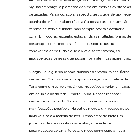
“Àguas de Março” é promessa de vida em meio às existências
devastadas. Para a curadora Izabel Gurgel, o que Sérgio Helle
apanha do chão e metamorfoseia é a nossa casa comum, tão
carente de zelo e cuidado, mas sempre pronta a acolher e
curar. Em jogo, acrescenta, estão ainda as múltiplas formas de
observação do mundo, as infinitas possibilidades de
convivência entre tudo o que é vivo e se transforma, as
insuspeitadas belezas que pulsam para além das aparências.
“Sérgio Helle guarda cascas, troncos de árvores, folhas, flores,
sementes. Com isso vem compondo imagens em defesa da
Terra como um corpo vivo, único, irrepetível, a variar, a mudar,
em seus ciclos de vida – morte – vida. Nascer, renascer,
nascer de outro modo. Somos, nós humanos, uma das
manifestações possíveis. Há outros modos, um bocado deles,
invisíveis para a maioria de nós. O chão de onde brota um
jardim, os dias e as noites nas matas, a miríade de
possibilidades de uma floresta, o modo como esperamos a