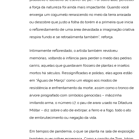
a força da natureza foi ainda mais impactante. Quando você
enxerga um cogumelo renascendo no meio da terra arrasada
ou descobre que justo a folha do torém é a primeira que inicia
o reflorestamento de uma área devastada a imaginação criativa
respira fundo e se retroalimenta também”, reforça.
Intimamente reflorestado, o artista também revolveu
memórias, voltando à infância para perder o medo das pedras
cariris, aquelas que guardavam fósseis de plantas e insetos
mortos há séculos. Ressignificadas e polidas, elas agora estão
em “Águas de Março” como um elogio aos modos de
resistência e enfrentamento da morte, assim como o tronco de
árvore pirografado com símbolos genocidas – mãozinha
imitando arma, o número 17, o pau de arara usado na Ditadura
Militar – diz sobre o ato de extirpar, a ferro e a fogo, todo o ato
de embrutecimento ou negação da vida.
Em tempos de pandemia, o que se planta na sala de exposição
também quer colher esperança. Como a canção de Tom Jobim,