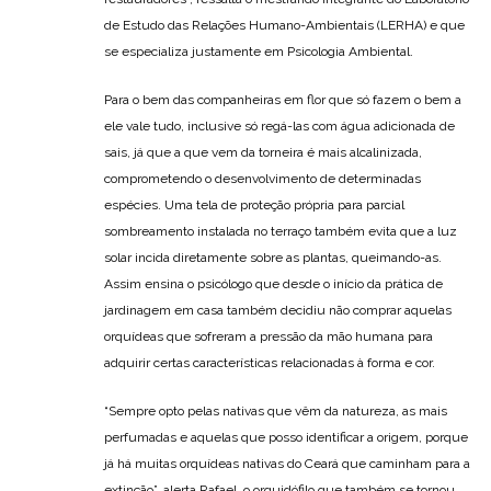
de Estudo das Relações Humano-Ambientais (LERHA) e que
se especializa justamente em Psicologia Ambiental.
Para o bem das companheiras em flor que só fazem o bem a
ele vale tudo, inclusive só regá-las com água adicionada de
sais, já que a que vem da torneira é mais alcalinizada,
comprometendo o desenvolvimento de determinadas
espécies. Uma tela de proteção própria para parcial
sombreamento instalada no terraço também evita que a luz
solar incida diretamente sobre as plantas, queimando-as.
Assim ensina o psicólogo que desde o início da prática de
jardinagem em casa também decidiu não comprar aquelas
orquídeas que sofreram a pressão da mão humana para
adquirir certas características relacionadas à forma e cor.
“Sempre opto pelas nativas que vêm da natureza, as mais
perfumadas e aquelas que posso identificar a origem, porque
já há muitas orquídeas nativas do Ceará que caminham para a
extinção”, alerta Rafael, o orquidófilo que também se tornou