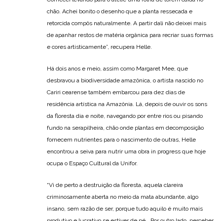
chão. Achei bonito o desenho que a planta ressecada e
retorcida compôs naturalmente. A partir dali não deixei mais
de apanhar restos de matéria orgânica para recriar suas formas
e cores artisticamente”, recupera Helle.
Há dois anos e meio, assim como Margaret Mee, que
desbravou a biodiversidade amazônica, o artista nascido no
Cariri cearense também embarcou para dez dias de
residência artística na Amazônia. Lá, depois de ouvir os sons
da floresta dia e noite, navegando por entre rios ou pisando
fundo na serapilheira, chão onde plantas em decomposição
fornecem nutrientes para o nascimento de outras, Helle
encontrou a seiva para nutrir uma obra in progress que hoje
ocupa o Espaço Cultural da Unifor.
“Vi de perto a destruição da floresta, aquela clareira
criminosamente aberta no meio da mata abundante, algo
insano, sem razão de ser, porque tudo aquilo é muito mais
produtivo e lucrativo se estiver de pé… Por outro lado, perceber