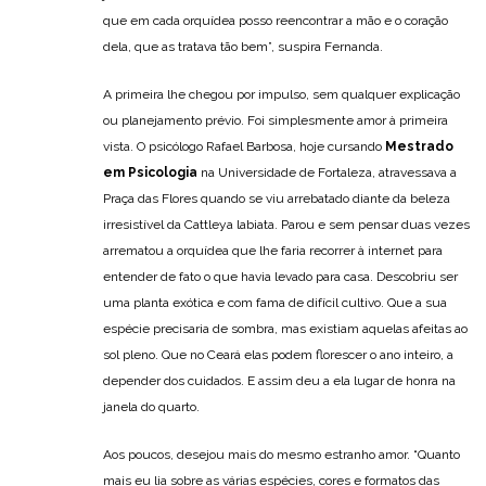
que em cada orquídea posso reencontrar a mão e o coração
dela, que as tratava tão bem”, suspira Fernanda.
A primeira lhe chegou por impulso, sem qualquer explicação
ou planejamento prévio. Foi simplesmente amor à primeira
vista. O psicólogo Rafael Barbosa, hoje cursando
Mestrado
em Psicologia
na Universidade de Fortaleza, atravessava a
Praça das Flores quando se viu arrebatado diante da beleza
irresistível da Cattleya labiata. Parou e sem pensar duas vezes
arrematou a orquídea que lhe faria recorrer à internet para
entender de fato o que havia levado para casa. Descobriu ser
uma planta exótica e com fama de difícil cultivo. Que a sua
espécie precisaria de sombra, mas existiam aquelas afeitas ao
sol pleno. Que no Ceará elas podem florescer o ano inteiro, a
depender dos cuidados. E assim deu a ela lugar de honra na
janela do quarto.
Aos poucos, desejou mais do mesmo estranho amor. “Quanto
mais eu lia sobre as várias espécies, cores e formatos das