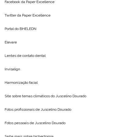
Facebook da
Paper Excellence
Twitter da
Paper Excellence
Portal do
BHELEDN
Elevare
Lentes de contato dental
Invisalign
Harmonização facial
Site sobre temas climáticos do
Juscelino Dourado
Fotos profissionais de
Juscelino Dourado
Fotos pessoais de
Juscelino Dourado
Saiba mais sobre
bichectomia