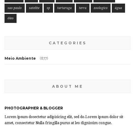
sao paulo
satelite
sp
tartaruga
terra
zoologico
água
óleo
CATEGORIES
Meio Ambiente
(877)
ABOUT ME
PHOTOGRAPHER & BLOGGER
Lorem ipsum dosectetur adipisicing elit, sed do.Lorem ipsum dolor sit
amet, consectetur Nulla fringilla purus at leo dignissim congue.