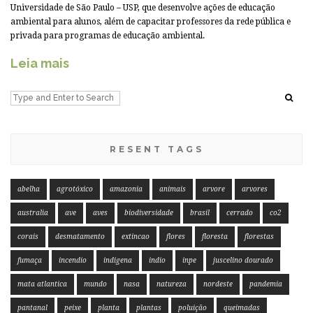
Universidade de São Paulo – USP, que desenvolve ações de educação
ambiental para alunos, além de capacitar professores da rede pública e
privada para programas de educação ambiental.
Leia mais
RESENT TAGS
abelha
agrotóxico
amazonia
animais
arvore
arvores
australia
ave
aves
biodiversidade
brasil
cerrado
co2
corais
desmatamento
extincao
flores
floresta
florestas
fumaça
incendio
indigena
indio
inpe
juscelino dourado
mata atlantica
mundo
nasa
natureza
nordeste
pandemia
pantanal
peixe
planta
plantas
poluição
queimadas