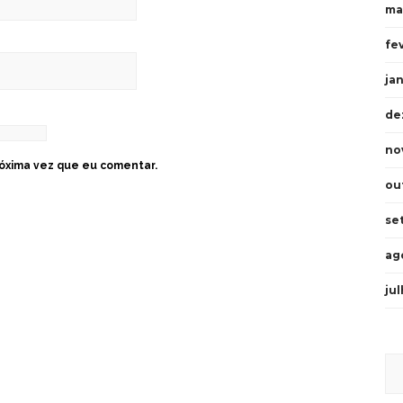
ma
fe
ja
de
no
óxima vez que eu comentar.
ou
se
ag
ju