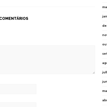
ma
ja
 COMENTÁRIOS
de
no
ou
se
ag
ju
ju
ma
ab