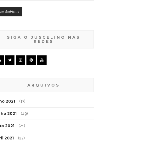
eio Ambiente
SIGA O JUSCELINO NAS
REDES
ARQUIVOS
lho 2021
(17)
nho 2021
(49)
io 2021
(21)
il 2021
(22)