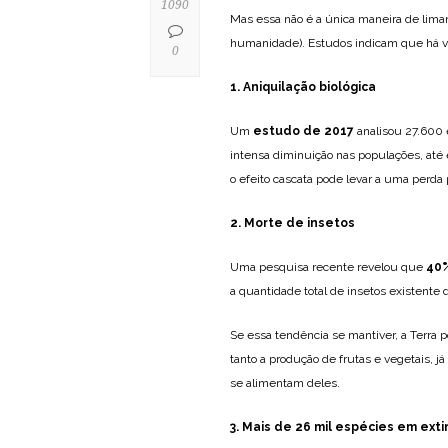
1090
Mas essa não é a única maneira de lima
humanidade). Estudos indicam que há vár
0
1. Aniquilação biológica
Um
estudo de 2017
analisou 27.600 
intensa diminuição nas populações, até e
o efeito cascata pode levar a uma perda 
2. Morte de insetos
Uma pesquisa recente revelou que
40%
a quantidade total de insetos existente
Se essa tendência se mantiver, a Terra p
tanto a produção de frutas e vegetais, j
se alimentam deles.
3. Mais de 26 mil espécies em ext