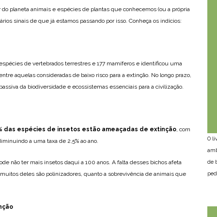
r do planeta animais e espécies de plantas que conhecemos (ou a própria
ios sinais de que já estamos passando por isso. Conheça os indícios:
espécies de vertebrados terrestres e 177 mamíferos e identificou uma
ntre aquelas consideradas de baixo risco para a extinção. No longo prazo,
passiva da biodiversidade e ecossistemas essenciais para a civilização.
 das espécies de insetos estão ameaçadas de extinção
, com
O l
 diminuindo a uma taxa de 2,5% ao ano.
amb
ode não ter mais insetos daqui a 100 anos. A falta desses bichos afeta
de 
á muitos deles são polinizadores, quanto a sobrevivência de animais que
ped
inção