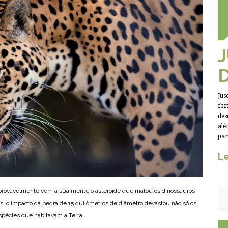
Jus
for
des
alé
par
Le
provavelmente vem à sua mente o asteroide que matou os dinossauros
s: o impacto da pedra de 15 quilômetros de diâmetro devastou não só os
pécies que habitavam a Terra.