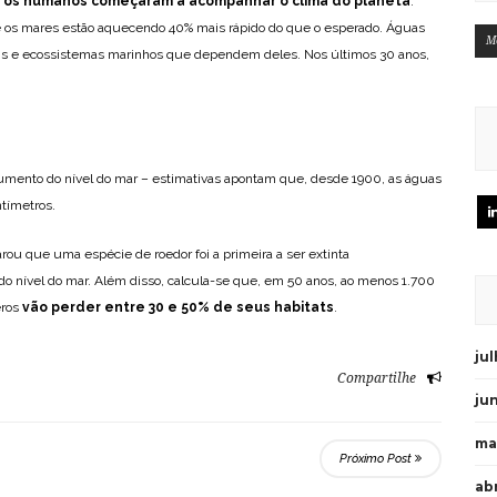
 os humanos começaram a acompanhar o clima do planeta
.
e os mares estão aquecendo 40% mais rápido do que o esperado. Águas
M
is e ecossistemas marinhos que dependem deles. Nos últimos 30 anos,
umento do nível do mar – estimativas apontam que, desde 1900, as águas
tímetros.
arou que uma espécie de roedor foi a primeira a ser extinta
o nível do mar. Além disso, calcula-se que, em 50 anos, ao menos 1.700
eros
vão perder entre 30 e 50% de seus habitats
.
ju
Compartilhe
ju
ma
Próximo Post
abr