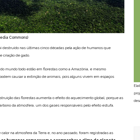
imedia Commons)
foi destruído nas últimas cinco décadas pela ação de humanos que
 e criação de gado.
 do mundo todo estão em florestas como a Amazônia, e mesmo
odem causar a extinção de animais, pois alguns vivem em espaços
Ela
pro
estruição das florestas aumenta o efeito do aquecimento global, porque as
des
carbono da atmosfera, um dos gases responsáveis pelo efeito estufa.
alor na atmosfera da Terra e, no ano passado, foram registradas as