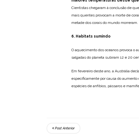
maiores temperaturas desde que
Cientistas chegaram à conclusão de qu
mais quentes provocam a morte de cora
metade dos corais do mundo morreram.
6. Habitats sumindo
O aquecimento dos oceanos provoca o a
salgadas do planeta subiram 12 e 20 cen
Em fevereiro deste ano, a Austrália decl
especificamente por causa do aumento d
espécies de anfíbios, pássaros e mamíf
Post Anterior